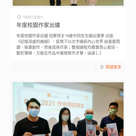
19/07/2021
年度校園作家出爐
年度校園作家出爐 冠軍得主16歲中四女生圓出書夢 出版
《記憶深處的曲線》，疫情下以文字細訴內心世界 由喜愛閱
讀，執筆創作，然後成為作家；整個過程均需要悉心栽培、
勤於筆耕，方能在作品中展現寫作才華。由語
[…]
閱讀更多