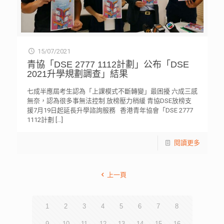
15/07/2021
青協「DSE 2777 1112計劃」公布「DSE
2021升學規劃調查」結果
七成半應屆考生認為「上課模式不斷轉變」最困擾 六成三感
無奈，認為很多事無法控制 放榜壓力稍緩 青協DSE放榜支
援7月19日起延長升學諮詢服務 香港青年協會「DSE 2777
1112計劃
[…]
閱讀更多
上一頁
1
2
3
4
5
6
7
8
9
10
11
12
13
14
15
16