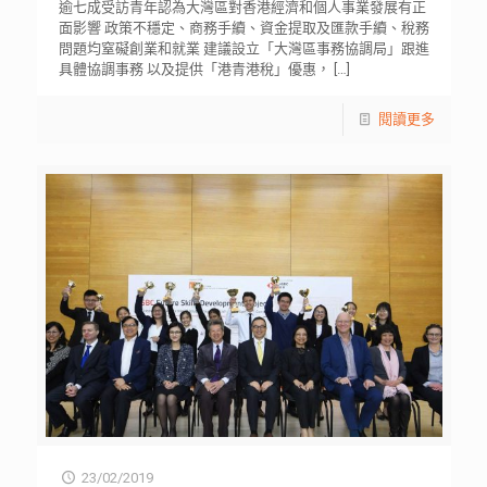
逾七成受訪青年認為大灣區對香港經濟和個人事業發展有正
面影響 政策不穩定、商務手續、資金提取及匯款手續、稅務
問題均窒礙創業和就業 建議設立「大灣區事務協調局」跟進
具體協調事務 以及提供「港青港稅」優惠，
[…]
閱讀更多
23/02/2019