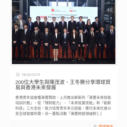
18/03/2019
200位大學生與陳茂波、王冬勝分享環球貿
易與香港未來發展
香港青年協會獲滙豐贊助，上月推出嶄新的「滙豐未來技能
培訓計劃」，從「理財能力」、「未來就業技能」和「創新
科技」三大支柱，致力培育青年多元技能，應付未來社會以
至全球發展所需。另一重點活動「滙豐財經領袖對
[…]
閱讀更多