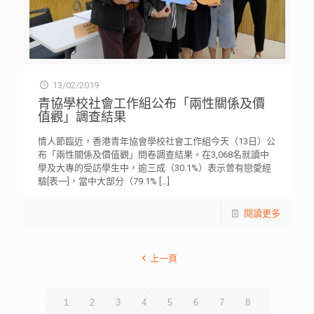
13/02/2019
青協學校社會工作組公布「兩性關係及價
值觀」調查結果
情人節臨近，香港青年協會學校社會工作組今天（13日）公
布「兩性關係及價值觀」問卷調查結果。在3,068名就讀中
學及大專的受訪學生中，逾三成（30.1%）表示曾有戀愛經
驗[表一]，當中大部分（79.1%
[…]
閱讀更多
上一頁
1
2
3
4
5
6
7
8