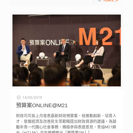
14/03/2019
預算案ONLINE@M21
財政司司長上月發表最新財政預算案，就推動創新、培育人
才、發展經濟及改善民生等範疇提出財政資源的建議。為鼓
勵年青一代關心社會事務，積極參與表達意見，青協M21網
台（m21.hk）今年繼續推出「預算案ON
[…]