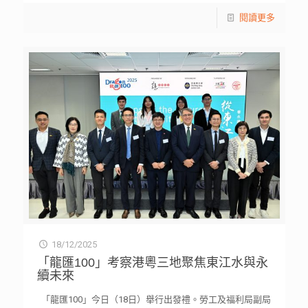
閱讀更多
18/12/2025
「龍匯100」考察港粵三地聚焦東江水與永
續未來
「龍匯100」今日（18日）舉行出發禮。勞工及福利局副局