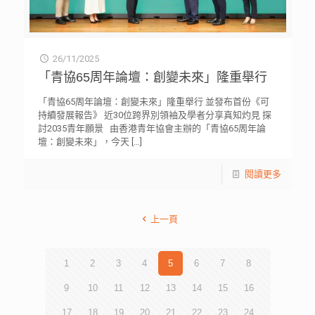
26/11/2025
「青協65周年論壇：創變未來」隆重舉行
「青協65周年論壇：創變未來」隆重舉行 並發布首份《可
持續發展報告》 近30位跨界別領袖及學者分享真知灼見 探
討2035青年願景 由香港青年協會主辦的「青協65周年論
壇：創變未來」，今天
[…]
閱讀更多
上一頁
1
2
3
4
5
6
7
8
9
10
11
12
13
14
15
16
17
18
19
20
21
22
23
24