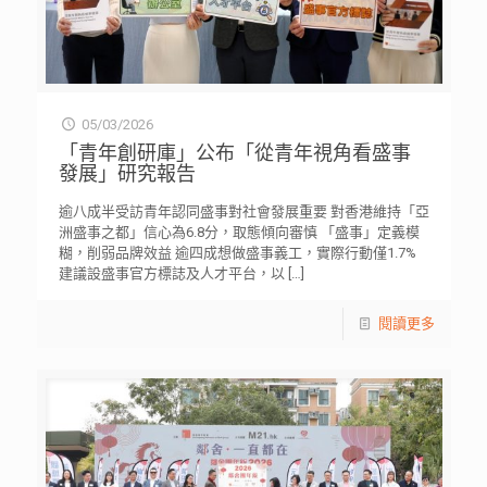
05/03/2026
「青年創研庫」公布「從青年視角看盛事
發展」研究報告
逾八成半受訪青年認同盛事對社會發展重要 對香港維持「亞
洲盛事之都」信心為6.8分，取態傾向審慎 「盛事」定義模
糊，削弱品牌效益 逾四成想做盛事義工，實際行動僅1.7%
建議設盛事官方標誌及人才平台，以
[…]
閱讀更多