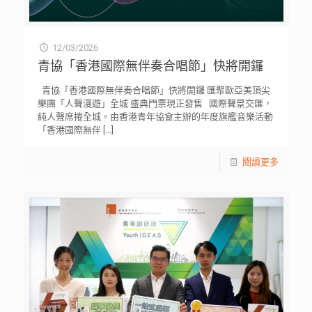
12/03/2026
青協「香港國際無伴奏合唱節」快將開鑼
青協「香港國際無伴奏合唱節」快將開鑼 匯聚歐亞美頂尖
樂團「人聲漫遊」全城 盛典門票現正發售 國際聲景交匯，
純人聲席捲全城。由香港青年協會主辦的年度旗艦音樂活動
「香港國際無伴
[…]
閱讀更多