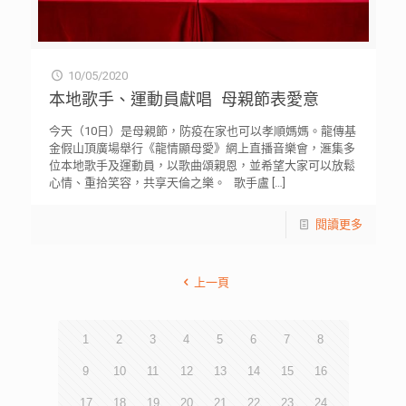
10/05/2020
本地歌手、運動員獻唱 母親節表愛意
今天（10日）是母親節，防疫在家也可以孝順媽媽。龍傳基
金假山頂廣場舉行《龍情顯母愛》網上直播音樂會，滙集多
位本地歌手及運動員，以歌曲頌親恩，並希望大家可以放鬆
心情、重拾笑容，共享天倫之樂。 歌手盧
[…]
閱讀更多
上一頁
1
2
3
4
5
6
7
8
9
10
11
12
13
14
15
16
17
18
19
20
21
22
23
24