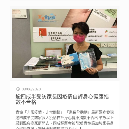
08/06/2020
逾四成半受訪家長因疫情自評身心健康指
數不合格
青協「非常疫情・非常關懷」 「家長全動網」最新調查發現
逾四成半受訪家長因疫情自評身心健康指數不合格 半數以上
感到難負擔家庭開支、四成稱薪金被削減 青協籲加強家長身
心健康支援，提升應對逆境能力 &nb
[…]