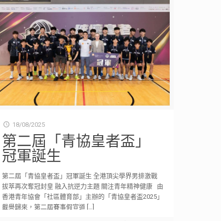
18/08/2025
第二屆「青協皇者盃」
冠軍誕生
第二屆「青協皇者盃」冠軍誕生 全港頂尖學界男排激戰
拔萃再次奪冠封皇 融入抗逆力主題 關注青年精神健康 由
香港青年協會「社區體育部」主辦的「青協皇者盃2025」
載譽歸來，第二屆賽事假宣道
[…]