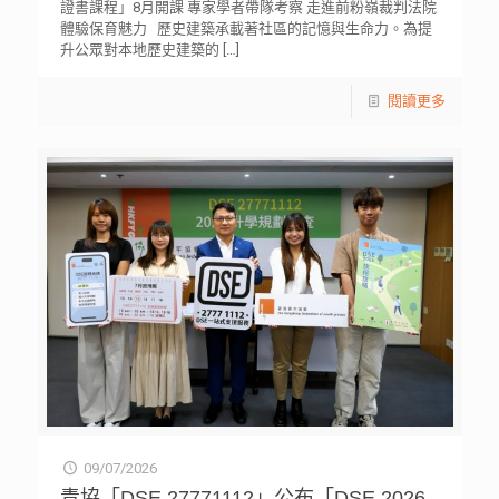
證書課程」8月開課 專家學者帶隊考察 走進前粉嶺裁判法院
體驗保育魅力 歷史建築承載著社區的記憶與生命力。為提
升公眾對本地歷史建築的
[…]
閱讀更多
09/07/2026
青協「DSE 27771112」公布「DSE 2026