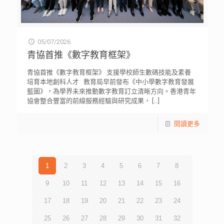
05/07/2026
青協首推《數字教育框架》
青協首推《數字教育框架》 支援學校師生數碼技能及素養
培育本地創科人才 教育局早前發布《中小學數字教育發展
藍圖》，為學界未來推動數字教育訂立清晰方向。香港青年
協會整合豐富的前線服務經驗與研究成果，
[…]
閱讀更多
1
2
3
4
5
6
7
8
9
10
11
12
13
14
15
16
17
18
19
20
21
22
23
24
25
26
27
28
29
30
31
32