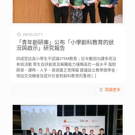
28/03/2017
「青年創研庫」公布「小學創科教育的狀
況與啟示」研究報告
四成受訪高小學生不認識STEM教育；近半數因功課多而沒
參與活動 學生自評創意及解難能力僅略高於一般水平 面對
師資、課時、人手、資源匱乏等障礙 建議設立教學獎學金、
增加交流機會及提升社會對創科教育的重視
[…]
閱讀更多