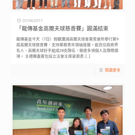
07/04/2017
「龍傳基金高爾夫球慈善賽」圓滿結束
龍傳基金今天（7日）假觀瀾湖高爾夫球會東莞會所舉行第9
屆高爾夫球慈善賽，支持華裔青年領袖發展。逾百位政商界
名人、高爾夫球好手組成28支隊伍，競逐多項個人及隊際獎
項。 主禮團嘉賓包括立法會主席梁君彥,
[…]
閱讀更多