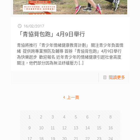
16/02/2017
「青協背包跑」4月9日舉行
青協將推行「青少年情緒健康教育計劃」 關注青少年負面情
緒 提供跨專業預防及輔導 首辦「青協背包跑」4月9日舉行
為快樂起步 歡迎報名 近年青少年的情緒健康引起社會高度
關注，他們部分因為無法紓緩壓力
[…]
閱讀更多
上一頁
1
2
3
4
5
6
7
8
9
10
11
12
13
14
15
16
17
18
19
20
21
22
23
24