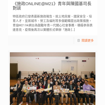
《施政ONLINE@M21》青年與陳國基司長
對談
特區政府已發表最新施政報告，就土地房屋、國家安全、培
育人才、宜居城市、勞工及褔利等多個範疇提出政策措施。
青協M21.hk網台為鼓勵年青一代關心社會事務，積極參與表
達意見，疫情後再次以實體形式舉辦「施政
[…]
閱讀更多