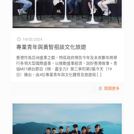
19/02/2024
專業青年與黃智祖談文化旅遊
香港作為亞洲盛事之都，特區政府預告今年及未來數年將舉
行多項大型國際盛事，以推動盛事經濟，說好香港故事。青
協M21網台節目《傾．盡全力》第三季的第2集今天（19
日）播出，由4位專業青年與文化體育及旅遊局
[…]
閱讀更多