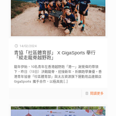
14/02/2024
青協「社區體育部」 X GigaSports 舉行
「縱走龍脊越野跑」
龍年伊始，10名青年在香港越野跑「港一」謝覺偉的帶領
下，昨日（13日）決戰龍脊，迎接新年，祈願跑學兼優。香
港青年協會「社區體育部」與太古資源旗下運動用品連鎖店
GigaSports 攜手合作，以極具挑
[…]
閱讀更多