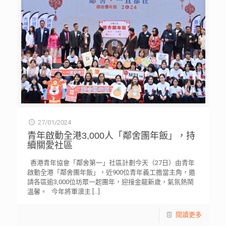
27/01/2024
青年啟動全港3,000人「鄰舍團年飯」，持
續關愛社區
香港青年協會「鄰舍第一」社區計劃今天（27日）由青年
啟動全港「鄰舍團年飯」，近900位青年義工擔當主角，邀
請各區逾3,000位坊眾一起團年，迎接金龍新歲，氣氛熱鬧
溫馨。 今年將軍澳主
[…]
閱讀更多