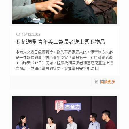
16/12/2023
寒冬送暖 青年義工為長者送上禦寒物品
本港未來幾日氣溫轉冷，對於基層家庭來說，添置厚衣未必
是一件輕易的事。香港青年協會「鄰舍第一」社區計劃的義
工由昨天（15日）開始，陸續為獨居長者和基層兒童送上禦
寒物品，並關心鄰居的需要，發揮鄰舍守望相助
[…]
閱讀更多