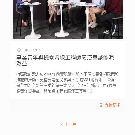
14/12/2023
專業青年與機電署總工程師廖漢華談能源
效益
特區政府致力於2050年前實現碳中和，不僅需要各項政策和
措施的推動，更重要是全民參與。青協M21網台節目《傾．
盡全力》全新第三季的第一集今天（14日）播出，由3位專
業青年與機電工程署總工程師廖漢華互動
[…]
閱讀更多
上一頁