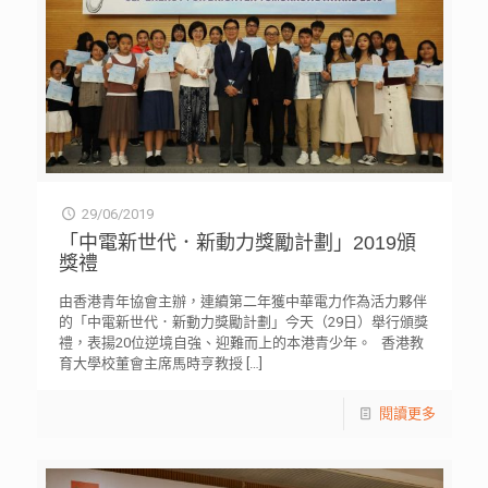
29/06/2019
「中電新世代．新動力獎勵計劃」2019頒
獎禮
由香港青年協會主辦，連續第二年獲中華電力作為活力夥伴
的「中電新世代．新動力獎勵計劃」今天（29日）舉行頒獎
禮，表揚20位逆境自強、迎難而上的本港青少年。 香港教
育大學校董會主席馬時亨教授
[…]
閱讀更多