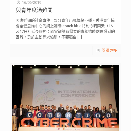
16/06/2019
與青年度過難關
因應近期的社會事件，部分青年出現情緒不穩。香港青年協
會全健思維中心的網上輔導utouch.hk，將於今明兩天（16
及17日）延長服務；該會籲請有需要的青年適時處理遇到的
困難，勇於主動尋求協助，不要獨自
[…]
閱讀更多