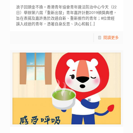
浪子回頭金不換。香港青年協會青年違法防治中心今天（22
日）舉辦第六屆「重新出發」青年嘉許計劃2019頒獎典禮，
旨在表揚及嘉許勇於改過自新、重新振作的青年；8位曾經
誤入歧途的青年，憑著自身反思、決心和毅
[…]
閱讀更多