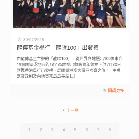
30/07/2018
龍傳基金舉行「龍匯100」出發禮
由龍傳基金主辦的「龍匯100」，從世界各地選出100位來自
19個國家或地區的18至35歲傑出華裔青年領袖，於7月30日
匯聚香港舉行出發禮，展開粵港澳大灣區考察之旅。 主禮
嘉賓政制及內地事務局局長聶
[…]
閱讀更多
上一頁
1
2
3
4
5
6
7
8