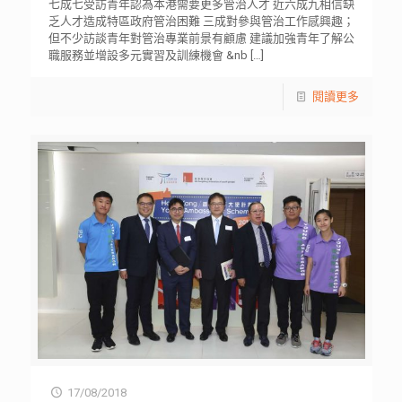
七成七受訪青年認為本港需要更多管治人才 近六成九相信缺
乏人才造成特區政府管治困難 三成對參與管治工作感興趣；
但不少訪談青年對管治專業前景有顧慮 建議加強青年了解公
職服務並增設多元實習及訓練機會 &nb
[…]
閱讀更多
17/08/2018