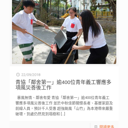
22/09/2018
青協「鄰舍第一」逾400位青年義工響應多
項風災善後工作
暴風無情、鄰舍有愛 青協「鄰舍第一」逾400位青年義工
響應多項風災善後工作 並於中秋佳節關懷長者、基層家庭及
前線人員，預計千人受惠 超強颱風「山竹」為本港帶來嚴重
破壞，到處仍然見到塌樹和
[…]
閱讀更多