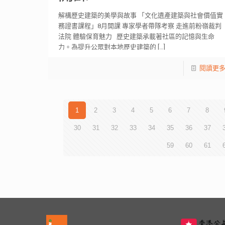
解構歷史建築的美學與故事 「文化遺產建築與社會價值實
務證書課程」8月開課 專家學者帶隊考察 走進前粉嶺裁判
法院 體驗保育魅力 歷史建築承載著社區的記憶與生命
力。為提升公眾對本地歷史建築的
[…]
閱讀更
1
2
3
4
5
6
7
8
30
31
32
33
34
35
36
37
59
60
61