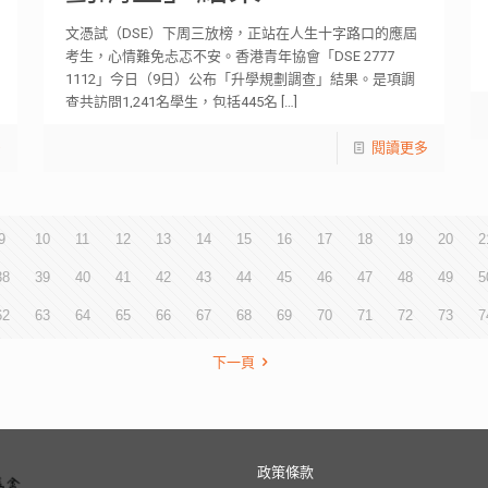
文憑試（DSE）下周三放榜，正站在人生十字路口的應屆
考生，心情難免忐忑不安。香港青年協會「DSE 2777
1112」今日（9日）公布「升學規劃調查」結果。是項調
查共訪問1,241名學生，包括445名
[…]
多
閱讀更多
9
10
11
12
13
14
15
16
17
18
19
20
2
38
39
40
41
42
43
44
45
46
47
48
49
5
62
63
64
65
66
67
68
69
70
71
72
73
7
下一頁
政策條款