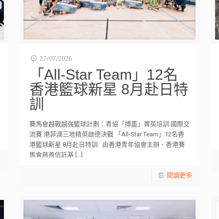
27/07/2026
「All-Star Team」12名
香港籃球新星 8月赴日特
訓
賽馬會越戰越強籃球計劃：青協「搏盡」菁英培訓 國際交
流賽 港菲澳三地精英啟德決戰 「All-Star Team」12名香
港籃球新星 8月赴日特訓 由香港青年協會主辦、香港賽
馬會慈善信託基
[…]
多
閱讀更多