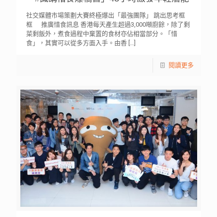
社交媒體市場策劃大賽終極爆出「最強團隊」 跳出思考框
框 推廣惜食訊息 香港每天產生超過3,000噸廚餘，除了剩
菜剩飯外，煮食過程中棄置的食材亦佔相當部分。「惜
食」，其實可以從多方面入手。由香
[…]
閱讀更多