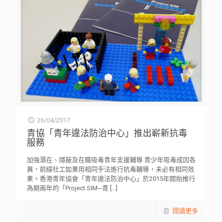
26/04/2017
青協「青年違法防治中心」推出嶄新抗毒
服務
加強潛在、隱蔽及在職吸毒青年支援輔導 青少年吸毒成因各
異，前線社工如果用相同手法進行抗毒輔導，未必有相同效
果。香港青年協會「青年違法防治中心」於2015年開始推行
為期兩年的「Project SIM─青
[…]
閱讀更多