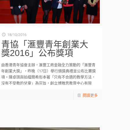
18/10/2016
青協「滙豐青年創業大
獎2016」公布獎項
由香港青年協會主辦，滙豐工商金融全力策動的「滙豐青
年創業大獎」，昨晚（17日）舉行頒獎典禮並公布比賽獎
項。陳卓琪與拍檔簡希彤本著「只有不合適的教學方法，
沒有不受教的兒童」為宗旨，創立博雅思教育中心有限
[…]
閱讀更多