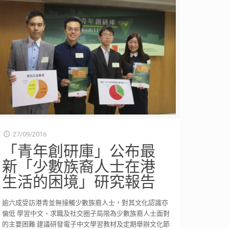
27/09/2016
「青年創研庫」公布最
新「少數族裔人士在港
生活的困境」研究報告
逾六成受訪港青並無接觸少數族裔人士，對其文化認識亦
偏低 學習中文、求職及社交圈子局限為少數族裔人士面對
的主要困難 建議研發電子中文學習教材及定期舉辦文化節