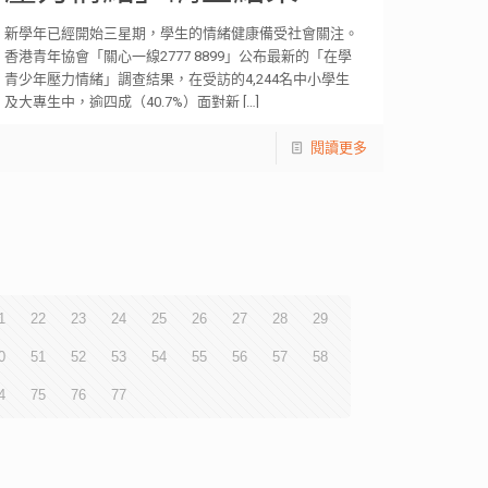
新學年已經開始三星期，學生的情緒健康備受社會關注。
香港青年協會「關心一線2777 8899」公布最新的「在學
青少年壓力情緒」調查結果，在受訪的4,244名中小學生
及大專生中，逾四成（40.7%）面對新
[…]
閱讀更多
1
22
23
24
25
26
27
28
29
0
51
52
53
54
55
56
57
58
4
75
76
77