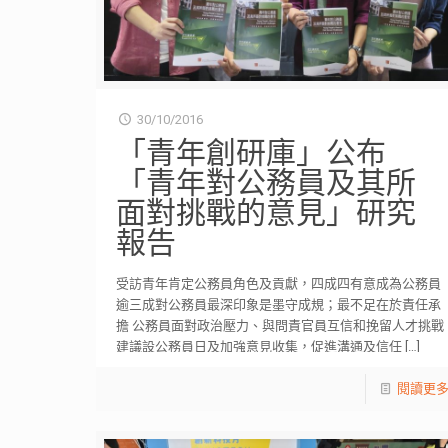
30/10/2016
「青年創研庫」公布
「青年對公務員及其所
面對挑戰的意見」研究
報告
受訪青年肯定公務員角色及貢獻，四成四有意成為公務員
逾三成對公務員最深印象是墨守成規；最不足在於責任承
擔 公務員面對政治壓力、與問責官員互信和挽留人才挑戰
建議設公務員日及加強意見收集，促進溝通及信任
[…]
閱讀更