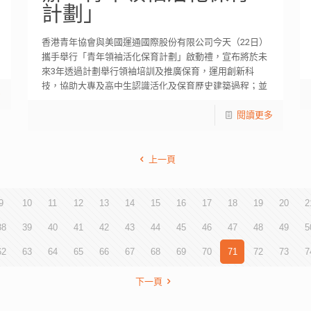
計劃」
香港青年協會與美國運通國際股份有限公司今天（22日）
攜手舉行「青年領袖活化保育計劃」啟動禮，宣布將於未
來3年透過計劃舉行領袖培訓及推廣保育，運用創新科
技，協助大專及高中生認識活化及保育歷史建築過程；並
多
[…]
閱讀更多
上一頁
9
10
11
12
13
14
15
16
17
18
19
20
2
38
39
40
41
42
43
44
45
46
47
48
49
5
62
63
64
65
66
67
68
69
70
71
72
73
7
下一頁