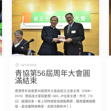
14/10/2016
青協第56屆周年大會圓
滿結束
香港青年協會第56屆周年大會由前立法會主席（2008－
2016）曾鈺成大紫荊勳賢, GBS, JP出席主禮，昨天（13
日）圓滿結束。會上同時頒發長期服務獎、職員優異服務
獎、最佳團隊服務獎、卓越活動程序
[…]