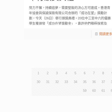
努力不懈，持續追夢，需要堅毅的決心方可達成。香港青
年協會與保誠保險有限公司合辦的「成功在望」獎勵計
劃，今天（26日）舉行頒獎典禮。20位中三至中六的優勝
學生獲頒發「成功在望獎勵金」，嘉許他們積極探索及
[…]
閱讀更
1
2
3
4
5
6
7
8
30
31
32
33
34
35
36
37
59
60
61