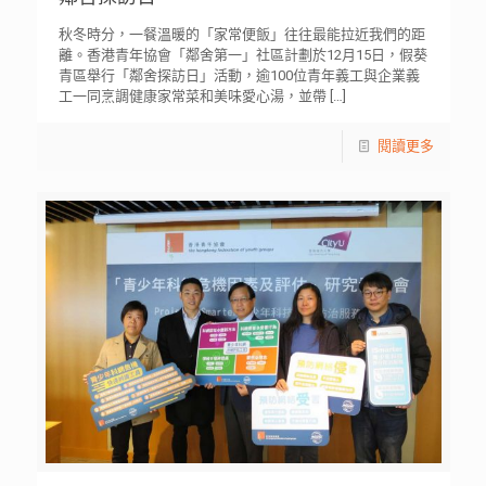
秋冬時分，一餐溫暖的「家常便飯」往往最能拉近我們的距
離。香港青年協會「鄰舍第一」社區計劃於12月15日，假葵
青區舉行「鄰舍探訪日」活動，逾100位青年義工與企業義
工一同烹調健康家常菜和美味愛心湯，並帶
[…]
閱讀更多