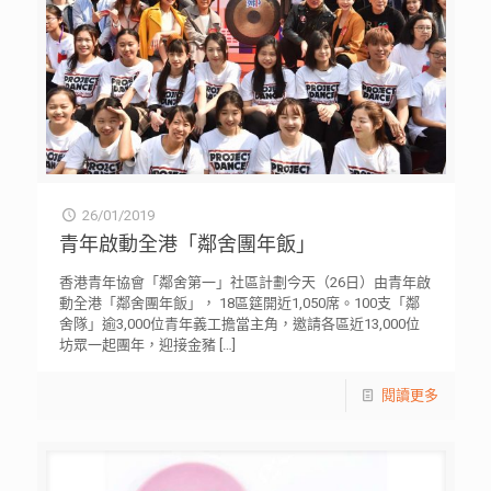
26/01/2019
青年啟動全港「鄰舍團年飯」
香港青年協會「鄰舍第一」社區計劃今天（26日）由青年啟
動全港「鄰舍團年飯」， 18區筵開近1,050席。100支「鄰
舍隊」逾3,000位青年義工擔當主角，邀請各區近13,000位
坊眾一起團年，迎接金豬
[…]
閱讀更多