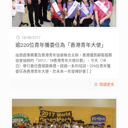
18/08/2017
逾220位青年獲委任為「香港青年大使」
由旅遊事務署及香港青年協會聯合主辦，香港優質顧客服務
協會協辦的「2017／18香港青年大使計劃」，今天（18
日）舉行委任暨頒獎典禮。經過一系列培訓，226位青年獲
委任為香港青年大使，於未來一年發揮好客
[…]
閱讀更多