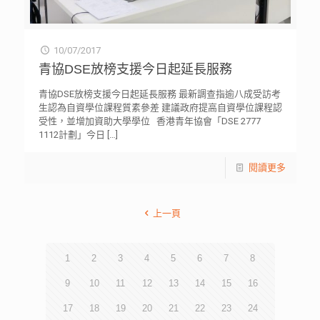
10/07/2017
青協DSE放榜支援今日起延長服務
青協DSE放榜支援今日起延長服務 最新調查指逾八成受訪考
生認為自資學位課程質素參差 建議政府提高自資學位課程認
受性，並增加資助大學學位 香港青年協會「DSE 2777
1112計劃」今日
[…]
閱讀更多
上一頁
1
2
3
4
5
6
7
8
9
10
11
12
13
14
15
16
17
18
19
20
21
22
23
24