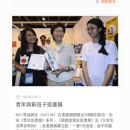
閱讀更多
19/07/2017
青年與新班子逛書展
M21青協網台（m21.hk）在書展期間推出3項精彩節目，包
括《青年逛書展》系列、《興趣發燒友逛書展》及《分享生
活學習時刻》；自書展揭幕日起，一連7天放送；由不同嘉