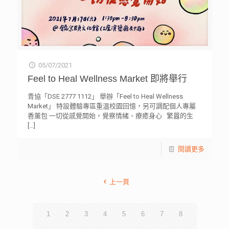
05/07/2021
Feel to Heal Wellness Market 即將舉行
青協「DSE 2777 1112」 舉辦「Feel to Heal Wellness
Market」 特設體驗專區重温校園回憶，另可調配個人專屬
香薰包 一切從感覺開始，覺察情緒、療癒身心 繁囂的生
[…]
閱讀更多
上一頁
1
2
3
4
5
6
7
8