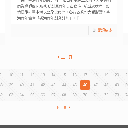
青協「香港青年創業計劃」 推出多項網上交流、分享會和
商業導師顧問服務 助創業青年走出疫境 新型冠狀病毒疫
情嚴重打擊本港以至全球經濟，各行各業均大受影響。香
港青年協會「香港青年創業計劃」，
[…]
閱讀更多
多
上一頁
9
10
11
12
13
14
15
16
17
18
19
20
2
38
39
40
41
42
43
44
45
46
47
48
49
5
62
63
64
65
66
67
68
69
70
71
72
73
7
下一頁