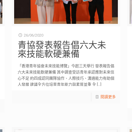
26/06/2020
青協發表報告倡六大未
來技能軟硬兼備
「香港青年協會未來技能博覽」今起三天舉行 發表報告倡
六大未來技能軟硬兼備 其中調查受訪青年承認應對未來信
心不足 約四成認同團隊協作、人際技巧、溝通能力有助個
人發展 建議全方位培育青年能力與素質並重 全
[…]
閱讀更多
多