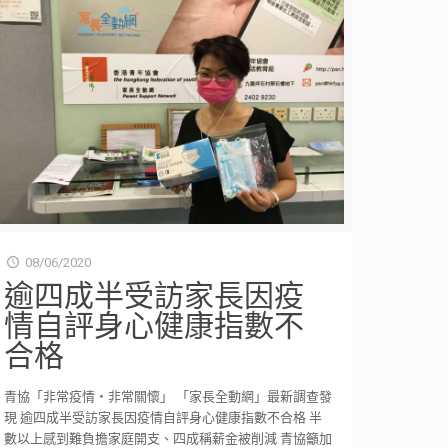
08/06/2020
逾四成半受訪家長因疫
情自評身心健康指數不
合格
青協「非常疫情・非常關懷」 「家長全動網」最新調查發
現 逾四成半受訪家長因疫情自評身心健康指數不合格 半
數以上感到難負擔家庭開支、四成稱薪金被削減 青協籲加