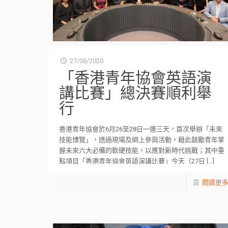
27/06/2020
「香港青年協會英語演
講比賽」總決賽順利舉
行
香港青年協會於6月26至28日一連三天，首次舉辦「未來
技能博覽」，透過現場及網上參與活動，藉此鼓勵青年掌
握未來六大必備的軟硬技能，以應對新時代挑戰；其中重
點項目「香港青年協會英語演講比賽」今天（27日
[…]
閱讀更