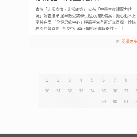
青協「非常疫情・非常關懷」 公布「中學生復課壓力狀
況」調查結果 逾半數受訪學生壓力指數偏高，擔心追不上
學習進度 「全健思維中心」呼籲學生重新訂立目標，珍惜
校園共聚時光 全港中小學正開始分階段復課。
[…]
閱讀更
1
2
3
4
5
6
7
8
30
31
32
33
34
35
36
37
59
60
61