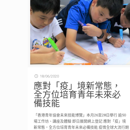
18/06/2020
應對「疫」境新常態，
全方位培育青年未來必
備技能
「香港青年協會未來技能博覽」本月26至28日舉行 逾50
場工作坊、講座及體驗 即日展開網上登記 應對「疫」境
新常態，全方位培育青年未來必備技能 疫情全球大流行期