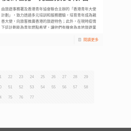
由旅遊事務署及香港青年協會聯合主辦的「香港青年大使
計劃」，致力透過多元培訓和服務體驗，培育青年成為親
善大使，向旅客推廣香港的旅遊特色；此外，在現時疫情
下這計劃能為青年燃點希望，讓他們有機會為本地旅遊業
[…]
閱讀更多
1
22
23
24
25
26
27
28
29
0
51
52
53
54
55
56
57
58
4
75
76
77