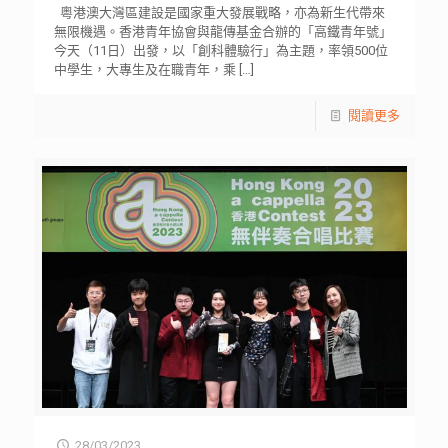
粵港澳大灣區建設是國家重大發展戰略，亦為新生代帶來
無限機遇。香港青年協會與龍傳基金合辦的「高鐵青年號」
今天（11日）出發，以「創科體驗行」為主題，率領500位
中學生，大專生及在職青年，乘
[…]
閱讀更多
28/03/2023