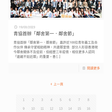
19/03/2023
青協首辦「鄰舍第一．鄰舍節」
青協首辦「鄰舍第一．鄰舍節」 嘉許近100位青年義工及合
作伙伴 傳承守望相助精神，共建鄰里情 部分人形容香港現
今鄰舍關係不及從前，但經歷三年疫情，相信更多人認同
「遠親不如近鄰」的重要。香
[…]
閱讀更多
上一頁
1
2
3
4
5
6
7
8
9
10
11
12
13
14
15
16