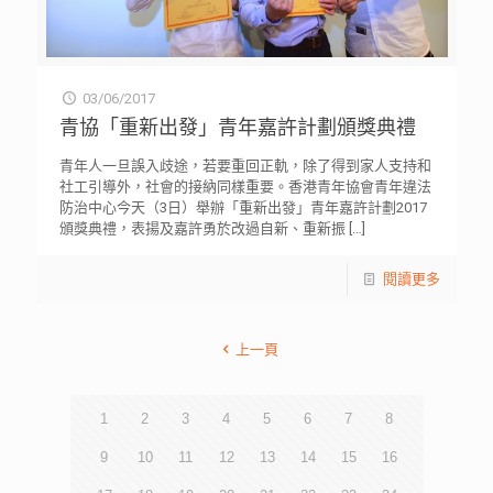
03/06/2017
青協「重新出發」青年嘉許計劃頒獎典禮
青年人一旦誤入歧途，若要重回正軌，除了得到家人支持和
社工引導外，社會的接納同樣重要。香港青年協會青年違法
防治中心今天（3日）舉辦「重新出發」青年嘉許計劃2017
頒獎典禮，表揚及嘉許勇於改過自新、重新振
[…]
閱讀更多
上一頁
1
2
3
4
5
6
7
8
9
10
11
12
13
14
15
16