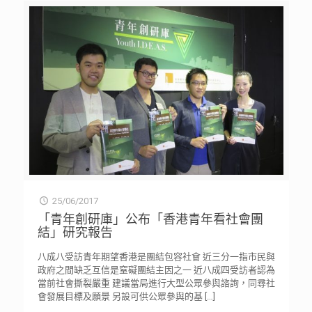
25/06/2017
「青年創研庫」公布「香港青年看社會團
結」研究報告
八成八受訪青年期望香港是團結包容社會 近三分一指市民與
政府之間缺乏互信是窒礙團結主因之一 近八成四受訪者認為
當前社會撕裂嚴重 建議當局進行大型公眾參與諮詢，同尋社
會發展目標及願景 另設可供公眾參與的基
[…]