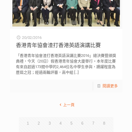
20/02/2016
香港青年協會渣打香港英語演講比賽
「香港青年協會渣打香港英語演講比賽2016」總決賽暨頒獎
典禮，今天（20日）假香港青年協會大廈舉行。本年度比賽
有來自超過173間中學的2,464位名中學生參與，踴躍程度為
歷屆之冠；經過兩輪評審，高中組
[…]
閱讀更多
上一頁
1
2
3
4
5
6
7
8