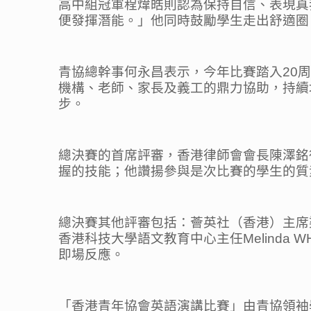
高中組冠軍程煒皓則認為保持自信、表現真
便發揮潛能。」他同時鼓勵學生走出舒適圈
青協總幹事何永昌表示，今年比賽踏入20
機構、老師、家長及義工的鼎力協助，持續
步。
總決賽的首席評審，香港律師會會長陳澤銘
握的技能；他讚揚參與是次比賽的學生的質
總決賽其他評審包括：薈英社（香港）主席
香港科技大學語文教育中心主任Melind
即場反應。
「香港青年協會英語演講比賽」由青協領袖