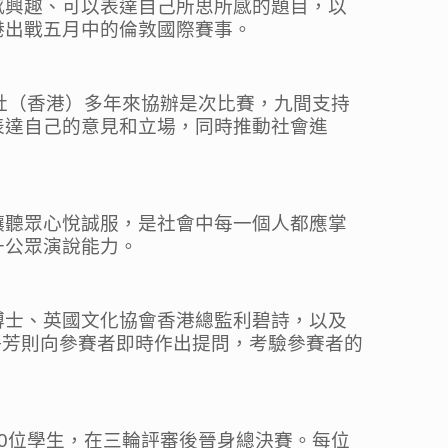
感興趣、可以表達自己所思所感的題目，以
港出戰五月中的倫敦國際賽事。
社（香港）多年來協辦是次比賽，九間支持
表達自己的意見和立場，同時推動社會進
讓聽眾心悅誠服，是社會中每一個人都應掌
升公眾演說能力。
博士、英國文化協會香港總監利碧詩，以及
白靜芳則向參賽者即時作出提問，考驗參賽者的
0位學生，在三輪評審後晉身總決賽。每位