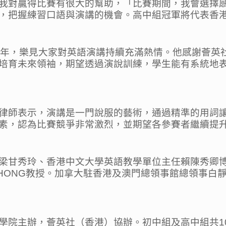
我對贏得比賽有很大的幫助，「比賽期間，我會選擇
，把握練習口語與演講的機會。高中組冠軍將代表香
周年，樂見大家對英語演講持續充滿熱情。他感謝薈英
培育未來領袖，期望透過演說訓練，學生能有系統地
律師表示，演講是一門說服的藝術，通過精準的用詞
素，認為比賽競爭非常激烈，並期望各參賽者繼續提
梁甘秀玲、香港中文大學英語教學單位主任賴陳秀卿
a WHONG教授。加拿大駐香港及澳門總領事館總領事
學院主辦，薈英社（香港）協辦。初中組及高中組共1