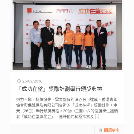
26/09/2016
「成功在望」獎勵計劃舉行頒獎典禮
努力不懈，持續追夢，需要堅毅的決心方可達成。香港青年
協會與保誠保險有限公司合辦的「成功在望」獎勵計劃，今
天（26日）舉行頒獎典禮。20位中三至中六的優勝學生獲頒
發「成功在望獎勵金」，嘉許他們積極探索及
[…]
閱讀更多