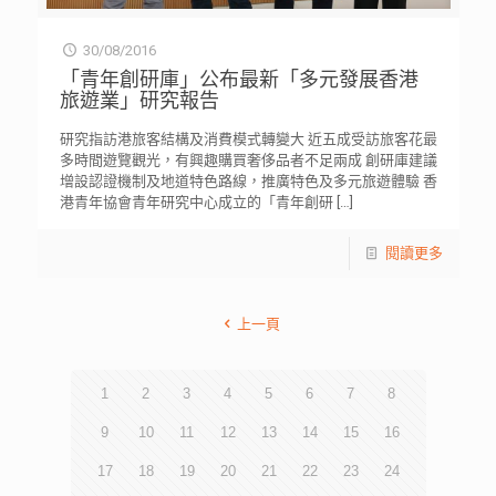
30/08/2016
「青年創研庫」公布最新「多元發展香港
旅遊業」研究報告
研究指訪港旅客結構及消費模式轉變大 近五成受訪旅客花最
多時間遊覽觀光，有興趣購買奢侈品者不足兩成 創研庫建議
增設認證機制及地道特色路線，推廣特色及多元旅遊體驗 香
港青年協會青年研究中心成立的「青年創研
[…]
閱讀更多
上一頁
1
2
3
4
5
6
7
8
9
10
11
12
13
14
15
16
17
18
19
20
21
22
23
24