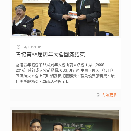
14/10/2016
青協第56屆周年大會圓滿結束
香港青年協會第56屆周年大會由前立法會主席（2008－
2016）曾鈺成大紫荊勳賢, GBS, JP出席主禮，昨天（13日）
圓滿結束。會上同時頒發長期服務獎、職員優異服務獎、最
佳團隊服務獎、卓越活動程序
[…]
閱讀更多