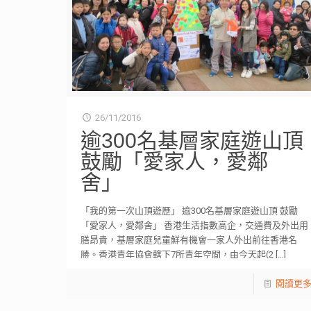
26/11/2016
逾300名基層家庭遊山頂
鼓勵「愛家人，愛鄰
舍」
「我的第一次山頂遊歷」 逾300名基層家庭遊山頂 鼓勵
「愛家人，愛鄰舍」 香港生活指數高企，交通費及外出用
膳昂貴，基層家庭兒童鮮有機會一家人外出前往香港名
勝。香港青年協會轄下7所青年空間，由今天起(2
[…]
閱讀更