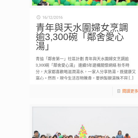
16/12/2016
青年與天水圍婦女烹調
逾3,300碗「鄰舍愛心
湯」
青協「鄰舍第一」社區計劃 青年與天水圍婦女烹調逾
3,300碗「鄰舍愛心湯」 連續5年建構關懷網絡 秋冬時
分，大家都喜歡喝滋潤湯水，一家人分享熱湯，既健康又
窩心。然而，現今生活百物騰貴，要炮製靚湯殊不容
[…]
閱讀更