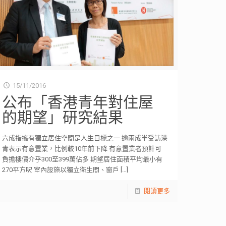
15/11/2016
公布「香港青年對住屋
的期望」研究結果
六成指擁有獨立居住空間是人生目標之一 逾兩成半受訪港
青表示有意置業，比例較10年前下降 有意置業者預計可
負擔樓價介乎300至399萬佔多 期望居住面積平均最小有
270平方呎 室內設施以獨立衛生間、窗戶
[…]
閱讀更多