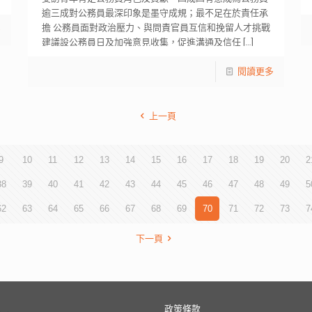
逾三成對公務員最深印象是墨守成規；最不足在於責任承
擔 公務員面對政治壓力、與問責官員互信和挽留人才挑戰
多
建議設公務員日及加強意見收集，促進溝通及信任
[…]
閱讀更多
上一頁
9
10
11
12
13
14
15
16
17
18
19
20
2
38
39
40
41
42
43
44
45
46
47
48
49
5
62
63
64
65
66
67
68
69
70
71
72
73
7
下一頁
政策條款