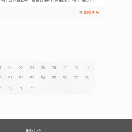
構」計劃啟動禮，啟播青協M21網台的第「綠」頻道
[…]
閱讀更多
1
22
23
24
25
26
27
28
29
0
51
52
53
54
55
56
57
58
4
75
76
77
聯絡我們