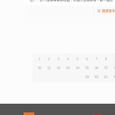
位」，近八成選擇重返校園，向個人目標進發。新一屆計
[…]
閱讀更
1
2
3
4
5
6
7
8
30
31
32
33
34
35
36
37
59
60
61