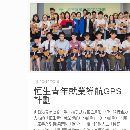
30/10/2016
恒生青年就業導航GPS
計劃
由香港青年協會主辦、攜手扶弱基金資助、恒生銀行全力
支持的「恒生青年就業導航GPS計劃」（GPS計劃），第
二屆畢業學員經歷過「休學年」後，跨過人生「樽頸