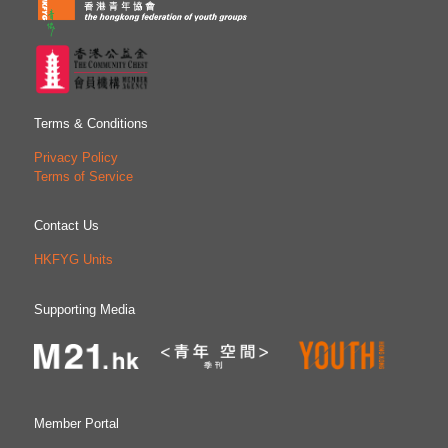
的意識有所提高，但不是人人懂得以同理心作出回應。她認
為，每人都可成為彼此的「情緒守門人」，若發現身邊朋友
有情緒困擾，可鼓勵對方多作分享，簡單如輕拍膊頭，可讓
對方感到被理解及關心。 為提高受抑鬱情緒困擾青少年的求
助動機，避免他們因經濟因素而延誤求診，青協全健思維中
心推出「青少年全健精神科資助計劃」，資助10至24歲、經
Terms & Conditions
社工初步評估有臨床情緒病徵狀的青少年，及早接受私家精
神科醫生診斷及治療，並提供快速的評估服務。該計劃會以
Privacy Policy
申請人的家庭經濟狀況為審批準則，預計首年提供100名
Terms of Service
額，讓有經濟需要的青少年受惠。詳情及申請表格可瀏覽網
站mcc.hkfyg.org.hk。 青協全健思維中心以鼓勵青少年「求
助」、「自助」和建立「積極人生」為輔導目標，全面推動
Contact Us
「全人健康」、「自我管理」、「積極參與」的信念。藉著
HKFYG Units
「全健教育」及「全健輔導」兩大服務策略，為全港青年提
供適切的預防教育及輔導支援，培育青年健康成長。 另外，
青協「關心一線27778899」持續透過熱線及網上輔導服
Supporting Media
務，支援學生及家長面對壓力及情緒問題。 輔導熱線「關心
一線」 ︰ ： 2777 8899 大專生情緒支援熱線
「ULine」︰ 2777 0309 網上輔導 ： utouch.hk
Whatsapp輔導 ： 6277 8899
Member Portal