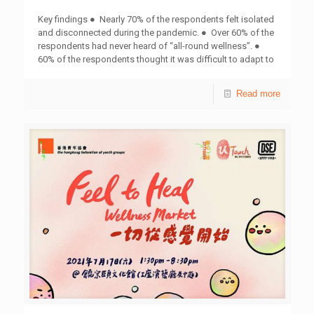
保良局唐乃勤初中書院 最佳4D Frame模型設計獎 石籬聖若
望天主教小學 路德會梁鉅鏐小學 嘉諾撒聖心學校 保良局羅
Key findings ● Nearly 70% of the respondents felt isolated
傑承（一九八三）中學 最佳任務 表現獎 (本組別不設此獎
and disconnected during the pandemic. ● Over 60% of the
項) (本組別不設此獎項) (本組別不設此獎項) 保良局羅傑承
respondents had never heard of “all-round wellness”. ●
（一九八三）中學 最佳表達獎 福榮街官立小學 福榮街官立
60% of the respondents thought it was difficult to adapt to
小學 九龍塘天主教華德學校 德望學校 最具創意獎 九龍塘天
the “new normal” and manage stress during COVID-19
主教華德學校 東華三院馬錦燦紀念小學 東華三院馬錦燦紀
pandemic. ● Over 55% of the respondents wanted to offer
Read more
念小學 保良局羅傑承（一九八三）中學 獎項 創意廣告影片
help to others. Recommendations Promoting Wellbeing
賽 金獎 聖公會呂明才紀念小學 (第一隊) 銀獎 聖馬可中學 銅
of Young People through the Concept of Wellness ABC ●
獎 聖公會呂明才紀念小學(第三隊) 最具創意劇本奬 聖馬可
Be aware of our needs in daily life. ● Achieve balance from
中學 最佳拍攝及剪接獎 聖公會呂明才紀念小學(第一隊)
six dimensions of all-round wellness, including physical,
emotional, social, occupational, digital and environmental.
● Connect individuals and society for a more
[…]