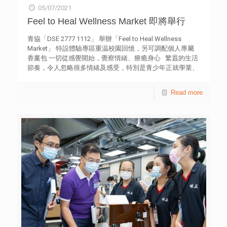
05/07/2021
Feel to Heal Wellness Market 即將舉行
青協「DSE 2777 1112」 舉辦「Feel to Heal Wellness
Market」 特設體驗專區重温校園回憶，另可調配個人專屬
香薰包 一切從感覺開始，覺察情緒、療癒身心 繁囂的生活
節奏，令人忽略很多情緒及感受，特別是青少年正就學業、
社交及個人規劃作出抉擇，過程中難免產生不同程度的不安
及焦慮感，容易影響精神健康。香港青年協會「DSE 2777
Read more
1112」將於7月17日假饒宗頤文化館舉辦Feel to Heal
Wellness Market。鼓勵公眾一切從感覺開始，透過各種體
驗活動、工作坊、嘉賓及檔主分享等，覺察自己的情緒和感
受，經歷一個療癒身心的周末。部分活動及時段設有預先報
名，詳情可瀏覽網站27771112.hk。 在「我的學生時代」
體驗專區，參加者可轉動幸運輪抽出題目，如「畫出你的校
園」、「完成一份測驗卷」、「分享你最不喜愛的小食部零
食」等，喚起大家難忘的學生時代回憶；同時設有DSE放榜
打氣區，展示不同人士的手寫心意卡；亦設有性格測試，適
合學生了解升學及就業路向。 在好Come「聞」香薰包體
驗專區，參加者可先進行情緒狀態評估，隨後因應結果獲得
獨有的香薰材料配方，用以調配個人專屬的香薰包。 而
「充電休憩區」則設置了帳幕及草地，參加者可擁有放鬆、
休息的時間及空間；遊歷整個市集得到不同啟發後，可寫下