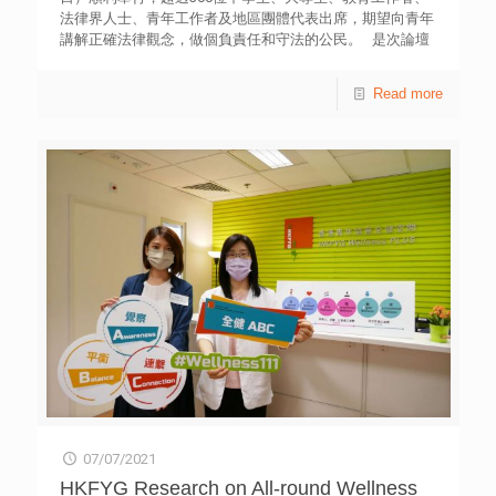
能。聖公會呂明才紀念小學的作品「馬術遊樂園模型玩具」
法律界人士、青年工作者及地區團體代表出席，期望向青年
奪得金獎。 香港青年協會督導主任（創新及創意）李健樂
講解正確法律觀念，做個負責任和守法的公民。 是次論壇
先生在頒獎典禮表示，該會創新科學中心持續在學校和社區
分兩部分。第一部分由香港律師會會長彭韻僖律師及前律政
舉辦與STEM教育相關的創意活動和比賽，協助學校在理論
司司長袁國強資深大律師，分享本港的法律制度及法治原
Read more
課程之外，透過不同模式的「動手動腦」訓練，為青年搭建
則，並由香港律師會知法守法推廣小組委員會主席鄭程律師
實踐跨學科知識和未來技能的平台，鼓勵學生嘗試創新解
主持互動討論。 第二部分，前個人資料私隱專員黃繼兒大
難，為社會培育具靈活變通能力的人才。 「香港創意數理
律師、香港執業律師伍家豪律師和趙之威律師，分別從刑
科學4D Frame比賽」由香港青年協會創新科學中心於2017
事、民事及個人私隱角度分析網絡世界的法律和案例，並由
年首度由南韓引進本港。活動採用隊制形式，設４個組別，
香港城市大學社會及行為科學系黃成榮教授主持互動討論。
包括：初小組（就讀小一至小二之學生）、高小組（就讀小
青協青年違法防治中心單位主任李少翠則從前線觀察，分
三至小五之學生）、智能4D Frame組（就讀小四至小五及中
享青少年常見的網絡陷阱及預防錦囊，讓學生提高警覺，以
一至中二之學生）及初中組（就讀中一至中三之學生）。比
免墮入網絡陷阱。 青協「青年違法防治中心」透過轄下地
賽分為四個部分：創作歷程、4D Frame模型設計、作品介紹
區外展社會工作隊、深宵青年服務和青年支援服務，就邊緣
和任務挑戰。參賽隊伍須使用4D Frame製作具數理、科學、
及犯罪青少年經常面對的三大問題，包括「犯罪違規」、
工程原理之模型及完成任務挑戰。是次比賽突出了STEM中
「性危機」及「吸毒」，提供預防教育、危機介入與評估，
數學幾何的元素，同時鼓勵學生將抽象的創意概念化為實
以及輔導治療；另外亦推動專業協作和研發倡導。「青法
物，並解決難題。詳情可瀏覽網站ce.hkfyg.org.hk。 青協
網」和「違法防治熱線8100 9669」，為公眾提供青少年犯
「香港創意數理科學4D Frame比賽2021」得獎名單 獎項 初
罪違規的資訊和求助方法。青協於上環永利街亦為有需要的
小組 高小組 智能 4D Frame組 初中組 金獎 福榮街官立小學
青少年提供短期住宿服務。詳情可瀏覽「青法網」
九龍塘天主教華德學校 九龍塘天主教華德學校 保良局羅傑
ycpc.hkfyg.org.hk。
承（一九八三）中學 銀獎 路德會梁鉅鏐小學 聖公會呂明才
紀念小學 聖馬可中學 沙田循道衞理中學 銅獎 獻主會小學 香
07/07/2021
港浸會大學附屬學校王錦輝中小學 東華三院馬錦燦紀念小學
HKFYG Research on All-round Wellness