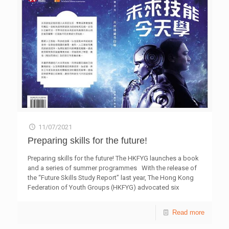
Programme 2019-2021, introducing her first book “Deep in
Memories“, which consists of 32
[…]
11/07/2021
Preparing skills for the future!
Preparing skills for the future! The HKFYG launches a book
and a series of summer programmes With the release of
the “Future Skills Study Report” last year, The Hong Kong
Federation of Youth Groups (HKFYG) advocated six
essential soft and hard skills for young people. These
included, Digital Skills; Innovation and Problem Solving;
Read more
Life Planning; Communication and Cooperation; Wellness
Management; and Resilience and Crisis Management. This