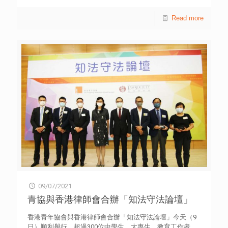
模型呈現，作品包括多種奧運的體育項目、充滿本地特色的
節日畫面、由電腦程式控制的機動遊戲，以及能提升重物的
Read more
機械裝置。 當中九龍塘天主教華德學校憑一組奧運籃球項
目的模型，奪得高小組冠軍；而同校的另一隊同學則以電腦
程式操控的一座名為「恐龍狗」的自創機動遊戲，在智能4D
Frame組稱王；初小組冠軍作品是福榮街官立小學所創作的
機械龍舟模型；保良局羅傑承（一九八三）中學設計的實用
提升重物裝置則在初中組勝出。 「香港創意數理科學4D
Frame比賽」由香港青年協會主辦，今年賽事假香港科學園
舉行，共吸引20多間中、小學派出學生，組成近80支隊伍參
加。過程考驗參賽隊伍運用編程、各種數學幾何概念，融合
不同科學和工程原理，把別具創意的解難方案，以4D Frame
呈現為實體的機械模型作品，並即場運用機械模型進行挑
戰，展現模型的實用能力。 是項比賽共分4個組別，大會向
不同組別的參賽隊伍提出創意題目，讓每支由兩人組成的隊
伍實踐STEM知識，合力思考解難方案。比賽時限為2或3小
時，參賽隊伍運用可裁剪的膠管和不同形狀的連接器，自行
設計及創造獨特的4D Frame模型作品。模型需要兼顧精密結
構及創意元素，同時向評判闡述作品所運用的數理工程原
09/07/2021
理，訓練青年的數理知識運用、邏輯思考、程式設計和發揮
創意解難技能。 今年比賽新增「創意廣告影片賽」部分，
青協與香港律師會合辦「知法守法論壇」
由隊伍製作30秒廣告影片，為自創的4D Frame模型作品進
行「推銷」，鼓勵學生進一步思考用家的需要，然後突出相
香港青年協會與香港律師會合辦「知法守法論壇」今天（9
關解難方案的可取之處，藉此訓練青年的多角度設計思維技
日）順利舉行，超過300位中學生、大專生、教育工作者、