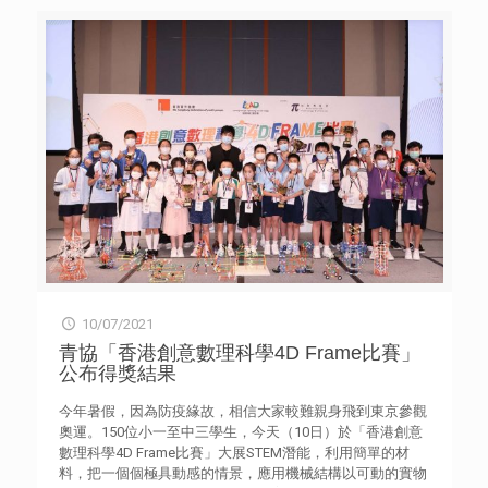
year, the HKFYG launches a new book along with a series
of summer programmes aimed to enhance practical skills
and value education. The forthcoming book, Six Future
Skills You Should Learn Now,
[…]
10/07/2021
青協「香港創意數理科學4D Frame比賽」
公布得獎結果
今年暑假，因為防疫緣故，相信大家較難親身飛到東京參觀
奧運。150位小一至中三學生，今天（10日）於「香港創意
數理科學4D Frame比賽」大展STEM潛能，利用簡單的材
料，把一個個極具動感的情景，應用機械結構以可動的實物