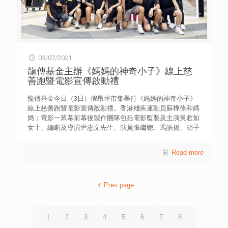
作，對學生亦是一次難得的機會，透過競賽學習更多工程知
識，並掌握「數碼技能」、「創新解難」等青年所需的未來
技能。競賽亦鼓勵學生發揮同理心、以人為本思考，了解社
區或不同人士的需要，並提出可行的解決方案，為社會注入
關愛。 「創意編程設計大賽」由香港青年協會創新科學中
心創辦，香港大學電機及電子工程學系合辦，得到創新科技
03/07/2021
署贊助。參賽隊伍須使用Arduino或micro:bit微控制器去製
作裝置及完成編程挑戰。同時比賽設有作品設計公開賽及
龍傳基金主辦《媽媽的神奇小子》線上慈
Scratch創意挑戰賽，歡迎初小至高中學生參與，展現編程
善跑暨電影宣傳啟動禮
能力及創意。比賽詳情可瀏覽網站ce.hkfyg.org.hk。 香港
青年協會創意編程設計大賽 2020/21得獎名單 獎項 學校名
龍傳基金今日（3日）假昂坪市集舉行《媽媽的神奇小子》
稱／隊伍名稱 高中組 優異獎 東華三院李潤田紀念中學 初中
線上慈善跑暨電影宣傳啟動禮。香港殘疾運動員蘇樺偉和媽
組 金獎 香港培正中學 第二隊 銀獎 五育中學 優異獎 香港培
媽；電影一眾幕前幕後製作團隊包括電影監製及主演吳君如
正中學 第一隊 高小組 金獎 嘉諾撒小學（新蒲崗） 優異獎
女士、編劇及導演尹志文先生、演員張繼聰、馮皓揚、胡子
九龍塘學校（小學部） 優異獎 保良局陳守仁小學 Scratch創
彤、林家熙、麥沛東、吳肇軒以及多位青年跑手齊集，一齊
意挑戰賽 金獎 馬鞍山靈糧小學 銀獎 聖公會呂明才紀念小學
為慈善跑揭開序幕；而慈善首映將於8月4日舉行。 慈善跑
Read more
銅獎 聖嘉祿學校 最具創意獎 馬鞍山靈糧小學 最具潛力獎 嘉
分3公里、5公里及10公里；設有個人或親子組合，可自選跑
諾撒聖心學校 作品設計公開賽（微電腦組） 最佳作品大獎
步路線或推介的昂坪路線，欣賞沿途心經簡林、鳳凰山頂等
防疫智能補水裝置 最具創意大獎 防疫智能補水裝置 最佳表
壯麗景色，歡迎公眾報名參與，活動截止日期為8月3日。詳
達大獎 關心空氣Caring U 作品設計公開賽（Scratch組） 最
Prev page
請可瀏覽網站dragonfoundation.net。 在啟動禮上，主禮
佳作品大獎 蕭康逸 李彥諄 司徒澤雨作品 最具創意大獎 馬恩
嘉賓包括︰龍傳基金董事兼香港青年協會總幹事何永昌先
瞳作品 最佳表達大獎 蕭康逸 李彥諄 司徒澤雨作品
生、龍傳基金首映禮籌備委員何淑賢太平紳士、電影監製及
主演吳君如女士、編劇及導演尹志文先生、蘇韓小貞女士
1
2
3
4
5
6
7
8
(蘇樺偉母親)、殘奧金牌得主蘇樺偉先生、昂坪360有限公