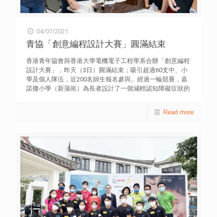
「給自己的信」作總結，並於半年後收回信件。 另外，
Jon Jon Jonathan張家希、Hinry劉卓軒、k.ELLY王嘉莉、
ONE PROMISE及應屆DSE考生Dancing Team將會分享及表
04/07/2021
演，讓大家放鬆心靈，加深認識自己及關注情緒健康。 因
應2019冠狀病毒病的最新情況，活動安排可能有所更改。請
青協「創意編程設計大賽」圓滿結束
留意網站27771112.hk的最新公布。參加者須配合場地所列
之防疫措施。 香港青年協會「DSE 27771112」 文憑試放
香港青年協會與香港大學電機電子工程學系合辦「創意編程
榜期間，服務時間將會延長︰ 7月19日至23日（上午10時至
設計大賽」，昨天（3日）圓滿結束；吸引超過60支中、小
凌晨2時） 輔導專線： 2777 1112 Whatsapp： 6277 8899
學及個人隊伍，近200名師生報名參與。經過一輪競賽，嘉
升學網站： 27771112.hk Facebook： DSE 27771112 網上
諾撒小學（新蒲崗）為長者設計了一個減輕認知障礙症狀的
輔導： Utouch.hk 傳媒查詢︰香港青年協會傳訊幹事何
協調遊戲勇奪高小組金獎；香港培正中學則獲初中組金獎，
詠筠小姐 電話︰3755 7044
他們的創新裝置針對長者家居安全問題。 另外，初小賽事
Read more
Scratch創意挑戰賽由馬鞍山靈糧小學奪得，作品以創意抗
疫為主題，透過Scratch遊戲推廣抗疫知識。今屆大賽移師
到香港大學工程學院全新教學大樓，譚榮芬創科翼舉行，成
為首個於該址舉行的學屆競賽。大樓內設置多個創客空間，
參賽者可了解一系列嶄新的工程教學及創客設備，並表現雀
躍。 本屆競賽以「社會創新」為題，考驗參賽者應用創意
思維結合科學、科技等知識，透過編寫程式及開發產品來展
示他們大膽創新的想法，協助改善社會上有需要人士的生
活。同時，賽事要求學生即場完成編程挑戰，考驗臨場解難
能力。 香港青年協會督導主任（創新及創意）李健樂先生
在頒獎典禮表示，很高興能夠與港大電機電子工程學系合