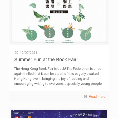
書展期間可獲八折優惠。詳情可瀏覽網站
books.hkfyg.org.hk。 新冠病毒疫情下，外遊變得遙不可
及。學院除了出版上述新書，更推出一系列感官體驗活動，
讓公眾以嶄新、多重角度認識這個歷史悠久的社區。 活動
簡介 日期 時間 浪行尋味 (視覺、嗅覺和味覺體驗) 了解前
粉嶺裁判法院活化為青協領袖學院的保育工作， 再到聯和墟
細看殖民地及舊式墟市建築，並從嗅覺和味覺細會社區的人
情味。 8月7日、 9月4及18日 (星期六) 每日3場 (上午) 11時
至12時 (下午) 2時至3時 4時半至5時半 聲境粉嶺 (聽覺體驗)
透過聆聽聲音，以繪畫、文字或符號方式作聆聽記錄，創作
12/07/2021
獨一無二的藝術作品。 8月21日、 9月11及25日(星期六) 上
午11時至12時半 城市紋理杯墊 (觸覺體驗) 探索粉嶺的社區
Summer Fun at the Book Fair!
紋理，並製作獨一無二的手製石膏杯墊，呈現有觸感的社區
紋理圖案，以另一形式把體驗記錄下來。 8月21日、 9月11
The Hong Kong Book Fair is back! The Federation is once
及25日(星期六) 下午3至6時 活動已接受報名，詳情可瀏覽
again thrilled that it can be a part of this eagerly awaited
網站leadershipinstitute.hk/event/5senses。
Hong Kong event, bringing the joy of reading and
encouraging writing to everyone, especially young people.
The Federation will be releasing new publications, hosting
author sharing sessions and holding creative writing
Read more
activities. Among the ten new titles, is the Federation’s first
e-book, “Mountain and Sea: Leave no Trace“, which
promotes the outdoors. Another activity to look forward to
is the champion of The School Young Writers Nurturing