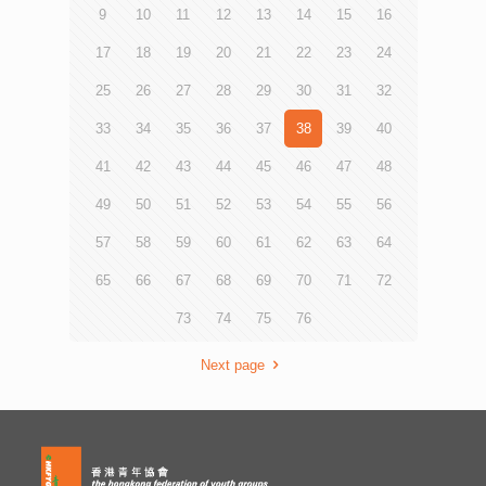
司董事總經理劉偉明先生、Descente 香港、澳門總經理廖
9
10
11
12
13
14
15
16
寶賢先生主持鳴槍儀式，標誌著線上虛擬慈善跑正式開跑。
17
18
19
20
21
22
23
24
龍傳基金董事兼香港青年協會總幹事何永昌先生表示，每
年奧運均掀起運動熱潮，而做運動是促進「全人健康」的其
25
26
27
28
29
30
31
32
中一種方式，藉此關顧身體、心理、社交等平衡發展。他期
盼透過「線上慈善跑」喚起青年以至社會大眾對「全人健
33
34
35
36
37
38
39
40
康」的關注，鼓勵親子活出全健生活。 龍傳基金首映禮籌
備委員何淑賢太平紳士表示，疫情期間，龍傳基金致力推動
41
42
43
44
45
46
47
48
全球青年關愛友鄰，珍惜與家人的關係，正向面對「疫」
境，與電影推廣的正面訊息不謀而合，希望青年學習堅持面
49
50
51
52
53
54
55
56
對逆境態度，發放正能量。 啟動禮亦獲昂坪360有限公司
支持，由龍傳基金邀請40位基層家庭免費乘搭纜車前往昂坪
57
58
59
60
61
62
63
64
市集，遊覽大嶼山景點，享受天倫之樂。同時，10位青年跑
手與電影《媽媽的神奇小子》演員一齊由昂坪市集起跑，身
65
66
67
68
69
70
71
72
體力行支持慈善跑。 電影《媽媽的神奇小子》由真人真事
73
74
75
76
改編，故事講述香港殘疾運動員蘇樺偉和媽媽「蘇媽」的奮
鬥事蹟。本片由曾獲金像獎及金馬獎影后殊榮的吳君如監製
及領銜主演，香港新晉導演尹志文執導及編劇，聯同張繼
Next page
聰、梁仲恆、胡子彤、錢小豪、楊偉倫、吳肇軒、陸永及麥
沛東真摯演出。電影於8月中正式公映。 龍傳基金於2000
年在香港正式註冊成立為非牟利的慈善機構，致力積極推動
青年領袖人才的培訓與研究，建立世界各地青年之聯繫與交
流網絡，促進青年發展創新意念，鼓勵青年參與社會建設，