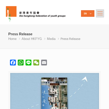
Press Release
Home
About HKFYG
Media
Press Release
Facebook
WhatsApp
Line
WeChat
Email