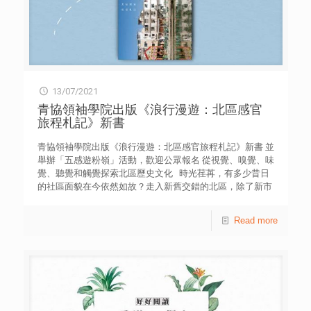
13/07/2021
青協領袖學院出版《浪行漫遊：北區感官
旅程札記》新書
青協領袖學院出版《浪行漫遊：北區感官旅程札記》新書 並
舉辦「五感遊粉嶺」活動，歡迎公眾報名 從視覺、嗅覺、味
覺、聽覺和觸覺探索北區歷史文化 時光荏苒，有多少昔日
的社區面貌在今依然如故？走入新舊交錯的北區，除了新市
鎮發展的現代足跡，更有數百年的古老圍村，充滿本地豐富
的歷史文化底蘊。 香港青年協會領袖學院座落於別具歷史
Read more
價值的前粉嶺裁判法院，結合古蹟保育與領袖人才培育；一
方面保留歷史建築特色，另配備嶄新科技，讓公眾回顧法院
及新界的變遷。學院今年推出《浪行漫遊：北區感官旅程札
記》新書，以視覺欣賞北區風光、以觸感領略名勝特色、以
嗅覺呼吸自然清新，並以聽覺體會北區熱鬧；藉此讓讀者重
新認識北區的歷史文化和社區發展。 新書將於網上及「香
港書展2021」綜合書刊館1C-A38「青協書室」同步發售，