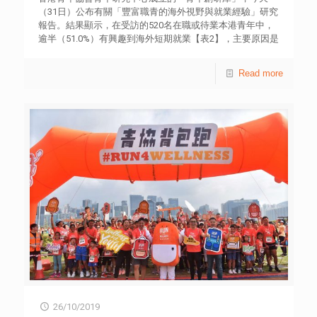
痛」等情況。 個案三︰ 中學學生會成員，本反對一切暴
間，鼓勵青年發揮創意與想像力，透過媒體製作過程，加強
（31日）公布有關「豐富職青的海外視野與就業經驗」研究
力及破壞公物的行為，但擔心表達意見後會使內閣失卻支
對社區的歸屬感，促進與社區互動。近年青年空間更設有
報告。結果顯示，在受訪的520名在職或待業本港青年中，
持，甚或被排擠，因此選擇掩飾立場，與同學一起叫口號。
LEAD Lab，進一步為青少年提供在社區學習創意科藝的平
逾半（51.0%）有興趣到海外短期就業【表2】，主要原因是
他指目前的分化氛圍令他覺得恐怖，壓抑想法亦讓他感到很
台。「鄰舍第一」計劃也是社區青年工作的重要一環；而
希望「豐富工作經驗」（46.8%）、「順道旅行」
大壓力及難受。 個案四︰ 中四學生來電表示受到校園欺
「社區體育」計劃則致力培養青年對團隊運動的興趣，從而
（43.8%）、「提升語文能力」（41.5%）和「擴闊國際視野
Read more
凌及排擠，缺乏同學支援，求助無門，情緒大受困擾。她曾
推動團結、無懼、創新、奮鬥及堅持的信念。詳情可瀏覽網
／體驗文化」（38.5%）【表4】。 上述研究以實地意見調
透過Whatsapp向朋友表達對另一個同學的不滿，豈料有關
站 hkfyg.org.hk。 活動舉行日期 負責單位 2019年11月2日
查方式，於今年9月6日至12日期間，訪問520名18至34歲在
對話卻被截圖流出，引起對方的不滿及反擊，哭訴形容「啲
荃灣及葵涌外展社會工作隊 2019年11月30日 賽馬會紅磡青
職或待業本港青年。結果發現，逾八成受訪者認為到海外就
人日日都俾說話我聽，又人身攻擊我，究竟我做錯乜嘢要咁
年空間 2019年12月8日 賽馬會乙明青年空間 2020年2月15日
業均有助開拓國際視野（88.3%）、提升語言能力
對我」，憂慮情緒亦讓她萌生逃學及傷害自己的念頭。 徐
賽馬會天悅青年空間 2020年2月29日 荃灣及葵涌外展社會工
（82.5%）、提升人際溝通技巧（80.2%）及增強解決問題的
小曼引述調查結果指，部分受訪學生遇到壓力時，選擇「與
作隊 2020年3月7日 賽馬會葵芳青年空間 2020年3月21日 洪
能力（80.2%）【表13】。不過，多達七成（70.8%）認為
別人傾訴以尋求解決方法」的百分比（30.7%），較去年同
水橋青年空間
獲得海外就業機會並不容易【表7】。 調查又顯示，如果有
類調查減少6.5%，而選擇「在社交平台與人分享」
機會到海外就業，受訪職青最想從事一般文職工作
（13.9%）則較去年有輕微上升1.7%。她指出，呈較多抑鬱
（11.9%），其次為創意、設計工作（10.6%）；服務業和旅
徵狀的青年，傾向收藏自己的感受，或較容易選擇在社交平
遊業分別佔一成（10.2%）；只有3.5%想從事農場工作【表
台與「同聲同氣」的人分享，形成「圍爐效應」。然而，他
11】。同時，部分受訪者擔心，花一段時間到海外就業會對
們在網絡中找到共鳴，並不等同於現實中也找到與自己連繫
事業發展造成負面影響，包括令他們「錯過在香港的事業發
的人和話題；當他們缺乏有意義的連繫，便容易產生孤獨憂
展機會」（45.8%）、「海外工作經驗不獲香港僱主承認」
鬱的情緒，如長期忽視，將對身心發展構成負面影響，以及
（40.0%），及「薪金被壓低」（39.6%）等【表14】。 研
增加患情緒病風險。 徐小曼建議學校除了加強原有的輔導
究又深入訪問多位專家，以及20名曾經或正在海外就業的18
支援外，亦可組織一些團體紓壓活動，如球類比賽、身心靜
至34歲本港青年，他們在海外就業的時間由6個月至2年不
觀活動及心靈打氣站等，讓學生可以紓緩繃緊的情緒。面對
等。受訪個案普遍認為，海外就業經驗對提升個人眼界和歷
學業壓力，徐氏亦提醒學生保持參與正常興趣活動，包括體
26/10/2019
練有正面影響，同時能增強外語、社交和解難等通用就業能
藝、文化、娛樂活動等，為自己製造喘息的空間。 為了提