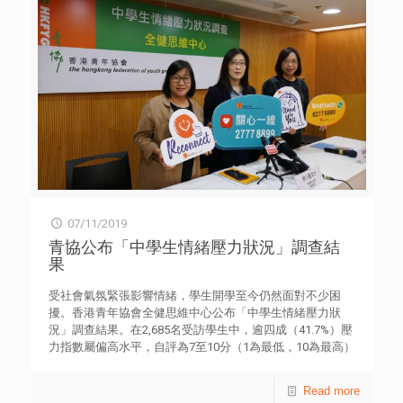
不斷自學的習慣。黃女士感謝韜奮基金會的支持，讓該會能
夠參與是項饒富意義的文化和慶祝活動。 資深旅遊業專家陳
天恩博士在會上分享其閱讀心得，以及閱讀與他從事旅遊業
和教學的親身經驗。他藉著推介兩本書籍，指旅遊是最好的
教科書，並提出學習可以有多種模式，除了解各地風土人情
和歷史文化，更著重人與人之間的互動交流，甚至促進個人
反思。他亦分享遊歷「一帶一路」沿線一些國家及城市的經
驗，並以北京的先進創科發展和汕頭的機械人大賽等為例，
鼓勵年輕人多到國內城市旅遊體驗，增廣見聞。 近20位參
加者為年齡介乎16至20歲的本地學生。會上推介一系列題材
多元的書單，供參加者選擇細閱，並以漂書形式，日後與更
多青年讀者分享。有青年參加者以外交官李肇星所著的《說
不盡的外交》，指作者分享自身經驗，十分有趣；當中提及
07/11/2019
中美關係與兩地人民生活背景不同相關，增加了他對國際和
外交事務的認識。 其中一位選讀《阿濃陪你讀唐詩》的參加
青協公布「中學生情緒壓力狀況」調查結
者，表示該書外表很悶；但作者以簡約文字帶出詩句意境，
果
好像真的陪伴著讀者細閱唐詩，讓她感到津津有味。而另一
位選讀《香港旅俠》的參加者則表示，她居於港島，很少到
受社會氣氛緊張影響情緒，學生開學至今仍然面對不少困
新界北區；該書令她發現香港有更多好去處，加深自己對土
擾。香港青年協會全健思維中心公布「中學生情緒壓力狀
生土長地方的認識。 今年是中華人民共和國成立70周年，
況」調查結果。在2,685名受訪學生中，逾四成（41.7%）壓
在韜奮基金會讀聯會的指導下，全國展開「文化行走，閱讀
力指數屬偏高水平，自評為7至10分（1為最低，10為最高）
中國——迎接中華人民共和國成立70周年70城聯讀活動」；
［表二］，較去年（37.5%）高4.2%。除以往一般的學業壓
香港站由香港青年協會青年交流部承辦，首次舉行「文化交
力外，近四分一（24%）亦因「社會氣氛緊張」而感到擔憂
Read more
流．好好閱讀」分享會及漂書活動。
［表四］。 青協全健思維中心於今年9月至10月期間，以