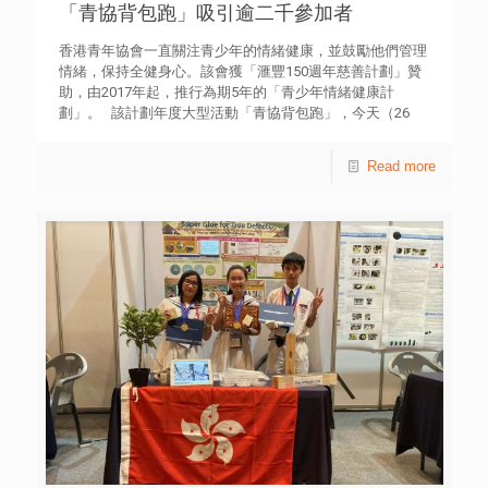
力，其國際視野和人脈網絡亦有助提升職場競爭力。不過，
「青協背包跑」吸引逾二千參加者
升社會關注及正視青年孤獨情緒問題，青協網上青年外展服
若以工作假期的方式前往海外就業，並從事不直接相關的行
務utouch將於11月9日（本周六）假荃灣南豐紗廠舉辦
業，容易受到僱主或人事經理的質疑。 有個案甚至遇到僱
香港青年協會一直關注青少年的情緒健康，並鼓勵他們管理
「Alone Together．孤獨星遊展覽」，透過不同的藝術表達
主在面試時表示，在工作假期從事不相關的工作是浪費時
情緒，保持全健身心。該會獲「滙豐150週年慈善計劃」贊
方式展出青年的故事，亦會邀請 KOL 與青年分享如何面對
間，亦有僱主在聽到工作假期時，便指那只是吃喝玩樂，對
助，由2017年起，推行為期5年的「青少年情緒健康計
孤獨，藉此鼓勵大眾以正能量面對。詳情可瀏覽網站
求職沒有幫助。 不過，研究亦指出，要在工作假期尋找有
劃」。 該計劃年度大型活動「青協背包跑」，今天（26
utouch.hk。 青協「關心一線27778899」持續透過熱線及
助事業發展的工種並不容易。有個案表示在出發前已搜集求
日）假啟德郵輪碼頭順利舉行。全新賽事分10公里、4.2公
網上輔導服務，支援學生及家長面對壓力及情緒問題。 如家
職的資訊，但到達當地後仍感到求職困難，最後因害怕耗盡
里迷你全馬和親子2.1公里迷你半馬，所有跑手均須背起索
長及學生遇上情緒問題，可透過以下方法聯絡有關服務： 輔
Read more
旅費，接受了一份低於當地最低工資標準的「黑工」。 相
袋背包及書本完成賽事。 香港青年協會總幹事何永昌先生
導熱線「關心一線」 ︰ 2777 8899 大專生情緒支援
反，有受訪個案於出發前先作就業諮詢，訂立就業目標，以
表示，青協背包跑並非一般賽跑，跑手需要背起索袋背包及
熱線「U Line」︰ 2777 0309 網上輔導 ：
留學畢業生身分能逗留就業1年的機會，決意進入美國領先
書本作賽，象徵對青少年所背負的壓力感同身受，並為實踐
utouch.hk Whatsapp輔導 ： 6277 8899 附件一 「中
的行業，積極進取地發出數十份求職申請，最終在媒體與科
「全健」生活多行一步。他感謝「滙豐150週年慈善計劃」
學生情緒壓力狀況」問卷調查結果
技等專門行業汲取工作經驗，回港後能在相關行業繼續發
的贊助，以及多間工商機構的禮品支持，以行動表達關心年
展。 青年創研庫「經濟與就業」組別召集人陳浩升表示，
輕一代的成長。 為了吸引更多青年參與跑步運動，活動今
人才是香港最寶貴的資源。本地人才庫若具備國際經驗，將
年新增「背包者聯盟」項目，由香港著名長跑運動員紀嘉文
有利於各行各業發展，並有助香港於全球競爭激烈的環境中
擔任星級教練，透過七月舉行的專業跑步訓練和全健生活體
拓展海外主要及新興市場。這對鞏固香港作為國際都會的地
驗日，學習正確跑步姿勢和建立良好生活習慣，釋放生活中
位與形象，均有裨益。該組成員周浩民補充說，除了工作假
的各種壓力、整理思緒。每位參加者均會配對一位同跑員，
期計劃外，香港職青獲取海外短期就業的機會不多；政府亦
二人於專業訓練後，一同參加「青協背包跑」賽事。 活動
缺乏支援措施，協助他們善用工作假期，以及獲得其他類型
亦設有解憂嘉年華，分為Chill Zone、Big Zone及Run Zone
的海外就業機會。 該組成員關文傑建議當局推出「年輕管
三大主題區，並設有20多個不同的攤位，為公眾帶來不同的
理人才海外發展計劃」，向派駐年輕管理人才往海外主要或
解憂減壓體驗。 香港青年協會業務總監徐小曼指出，青年
新興市場的企業提供資助，以加強企業管理人才掌握該等市
全健思維中心透過熱線和網上輔導，每年平均處理達50,000
場的經驗。資助範圍可包括派駐海外的額外成本、事前的適
宗求助個案，與情緒和健康相關的約佔六成。是項長跑活動