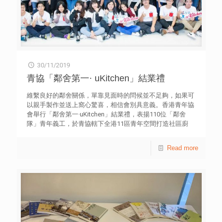
30/11/2019
青協「鄰舍第一· uKitchen」結業禮
維繫良好的鄰舍關係，單靠見面時的問候並不足夠，如果可
以親手製作並送上窩心驚喜，相信會別具意義。香港青年協
會舉行「鄰舍第一·uKitchen」結業禮，表揚110位「鄰舍
隊」青年義工，於青協轄下全港11區青年空間打造社區廚
房，為基層家庭及長者製作美食，建立鄰舍情。 香港青年
協會總幹事何永昌致辭時表示，「鄰舍第一·uKitchen」為青
Read more
年義工提供學習廚藝及服務社區的機會，在專業廚師的教導
下，充分發揮社區廚房的平台，由青年帶動，透過親自烹調
的美食，促使鄰舍間有更多的交流機會。他指出，是項計劃
將會於各青年空間持續發展，並寄語青年義工繼續與左鄰右
里分享美食，體現鄰舍互愛的精神。 由香港青年協會與社
會福利署合辦的「鄰舍第一·uKitchen」，獲超過10間飲食集
團的30位專業廚師，以及李錦記的支持，為110位「鄰舍
隊」青年義工提供8堂專業廚藝培訓，並參觀廚師工作場