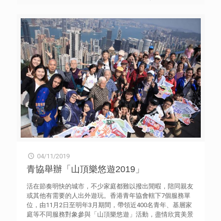
便利抽樣自填問卷形式，訪問來自14間不同中學的2,685名
中一至中六學生。同時，問卷參考了美國及台灣的流行病學
研究中心抑鬱量表（Center for Epidemiological Studies
Depression Scale, CES-D），以了解青少年的抑鬱情緒狀
況。調查顯示，超過一半（51.4%）受訪學生評分達16分或
以上，即出現抑鬱情緒表徵。他們過去一星期較常出現的抑
鬱徵狀包括︰「難於專注在要做的事情上」（34.4%）、
「為一些以往不受困擾的事而感到煩惱」（29.7%）、「睡
得不好」（26%）等。雖然量表結果不足以判斷他們是否已
患上抑鬱症，惟情況仍值得關注［表三］。 面對校園生
活，受訪學生最擔憂首三項為「要應付測驗／考試」
（53.6%），「成績未如理想」（51.9%）及「休息時間減
少」（49.9%）。此外，接近四分一（24%）表示因「社會
氣氛緊張」而感到擔憂；「朋輩間因對社會事件存在不同意
見而引發衝突」（9.2%）及「被同學冷落／排斥／欺凌」
（8.3%）亦成為部分同學的壓力來源之一［表四］。 被問
04/11/2019
到「期望學校提供甚麼情緒支援」時，最多受訪學生選擇首
三項為「調適功課量，減低學習壓力」（68.9%）、「安排
青協舉辦「山頂樂悠遊2019」
一些班際或級際活動，放鬆心情」（36.7%）及「提供安全
的空間讓學生表達和調整情緒」（20.5%）［表六］。當對
活在節奏明快的城市，不少家庭都難以撥出閒暇，陪同親友
象由學校轉為父母時，受訪學生則希望「給予自主空間，讓
或其他有需要的人出外遊玩。香港青年協會轄下7個服務單
我可自行解決問題」（45%）、「減少負面批評」
位，由11月2日至明年3月期間，帶領近400名青年、基層家
（40.2%）及「放下主流價值觀，尊重我的想法」（31.5%）
庭等不同服務對象參與「山頂樂悠遊」活動，盡情欣賞美景