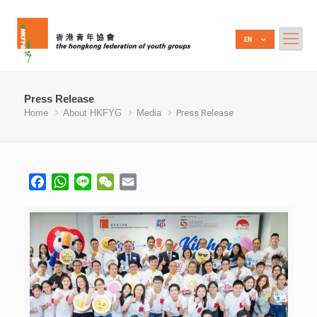
Press Release
Home
About HKFYG
Media
Press Release
Facebook
WhatsApp
Line
WeChat
Email