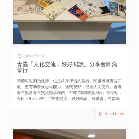
所。完成培訓後，他們針對社區的需要，配合不同的節日舉
行探訪活動，與街坊鄰里分享美食。 青年義工布凱狄分享
說，第一次上廚藝課時已割傷手指，幸得義務廚師的指導，
從錯誤中學習，學懂烹調食物的時間控制及工作程序的重
要，讓品嚐美物的鄰舍感到更好味及大飽囗腹。 另一位青
年義工陳錦源感謝廚師的悉心教導，並與其他學員成功為一
群長者設宴，親手製作粟米魚塊、馬蹄蒸肉餅、金華火腿上
湯娃娃菜及薯仔蕃茄湯，他的廚藝知識亦增進不少。黃杰明
則表示，自己對烹煮中菜一曉不通，最初看廚師示範時以為
09/11/2019
很簡單，當自己下廚時才發覺絕不容易。他曾為長者親手製
作炒飯，看到他們吃得開心，自己也很開心。 青協「鄰舍
青協「文化交流．好好閱讀」分享會圓滿
第一」社區計劃是由青年帶動的社區關懷行動，至今已有逾
舉行
3,000名14至35歲青年自發組成100支「鄰舍隊」，分佈全港
各區；未來亦將持續擴充及增長，在各社區以具體服務與行
閱讀可以陶冶性情，也是終身學習的基石。閱讀既可豐富知
動推廣訊息。網站 neighbourhoodfirst.hk 提供全港各區最
識，更有助發展思維能力，拓闊視野，促進人文交流。香港
新資訊，促進鄰舍間的互動聯繫。
青年協會青年交流部承辦的「70年70城聯讀活動」香港站，
今日（9日）舉行「文化交流．好好閱讀」分享會，並啟動
漂書活動，持續鼓勵青年分享好書，藉此加深認識香港與國
家歷史文化。 是日分享會上，香港青年協會督導主任黃好儀
Read more
女士表示，該會每年均出版十本新書，涉及的範疇廣泛，包
括國家發展、青年研究、文青讀物、青年輔導、專業進修、
就業創業和温情小品等。她期望透過是次分享會和漂書活
動，吸引更多青年以書會友，營造良好的閱讀氛圍，並養成