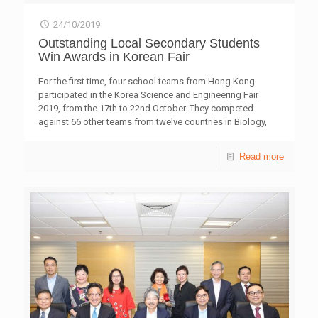
應培訓及相關行業培訓等。此外，他又建議當局協助指定的
籌得的款項，將用於青協「青少年全健精神科資助計劃」。
行業及專業協會與海外相關行業組織合作，為企業提供「年
24/10/2019
針對青少年精神專科的門診新症輪候時間甚長，上述特別資
輕僱員海外交流計劃」，促進雙方年輕僱員汲取海外經驗。
助有需要之青少年接受私家精神科醫生診斷及治療，為初期
Outstanding Local Secondary Students
建議的行業包括「香港人才清單」所列明香港缺乏的業界人
出現情緒病徵狀之青少年，提供快速支援服務。 青協「青
Win Awards in Korean Fair
才等。 該組成員趙倩婷則認為，勞工處應提高工作假期計
少年情緒健康計劃」於社區層面推動情緒健康意識教育工
劃的效益，向公眾介紹當中獲得良好就業經驗的個案，以反
作，透過情緒管理訓練及大型教育活動，強化青少年處理負
For the first time, four school teams from Hong Kong
映其經歷有助於豐富通用就業能力或專門經驗，以改善僱主
面情緒及壓力的能耐；另亦資助10至29歲有需要的青少年接
participated in the Korea Science and Engineering Fair
對工作假期的印象。同時，勞工處應為工作假期的參加者提
受私家精神科或中醫治療，合共提供200個名額。該計劃即
2019, from the 17th to 22nd October. They competed
供就業諮詢服務，協助他們在出發前作出更周詳的計劃，包
將推出《情緒自選台》中學情緒健康互動劇場，於全港50間
against 66 other teams from twelve countries in Biology,
括如何訂立就業目標和達至相關目標的策略等。 青協青年
中學巡迴演出，讓學生認識如何選擇適合的技巧處理情緒。
Chemistry, Invention and other challenges, coming away
研究中心自2015年起成立「青年創研庫」，是本港一個屬於
詳情可瀏覽網站wmc.hkfyg.org.hk。 比賽網站︰
with excellent results. The four schools represented were
Read more
青年的智庫。現屆創研庫成員由近80位本地青年專業人士與
https://www.runforwellness.hk M21相片 Run-pic相片
local winners at the Hong Kong Student Science Project
大專學生組成，平均年齡為27歲。透過以研究實證為基礎的
Competition (HKSSPC), jointly organised by The Hong
討論、交流，創研庫成員提出政策建議，期望能為社會建言
Kong Federation of Youth Groups, the Education Bureau
獻策。青年創研庫四項專題研究系列包括：「經濟與就
and the Hong Kong Science Museum, and supported by
業」、「管治與政制」、「教育與創新」，以及「社會與民
the Innovation and Technology Commission and Hong
生」。8位專家、學者應邀擔任創研庫的顧問導師，包括張
Kong Science and Technology Parks Corporation. The
[…]
子欣博士、黃元山先生、陳弘毅教授、陳維安先生、黃錦輝
教授、倪以理先生、葉兆輝教授和凌浩雲先生。 附件：
「豐富職青的海外視野與就業經驗」調查結果 報告內容