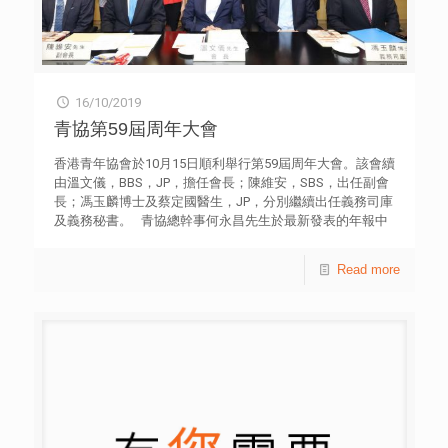
16/10/2019
青協第59屆周年大會
香港青年協會於10月15日順利舉行第59屆周年大會。該會續
由溫文儀，BBS，JP，擔任會長；陳維安，SBS，出任副會
長；馮玉麟博士及蔡定國醫生，JP，分別繼續出任義務司庫
及義務秘書。 青協總幹事何永昌先生於最新發表的年報中
透露，該會來年將重點推動青年建立全健身心及培養未來技
能。其轄下全健思維中心加強倡導以嶄新的生活方式和態
Read more
度，在自身、社交及情緒上取得適切平衡；同時亦著重公眾
教育，透過網上和熱線輔導支援青年，讓他們在複雜多變的
世界中，培養抗逆能力和正向生活。 而未來技能培訓計劃
則以「理財能力」、「未來就業技能」和「創新科技」三大
支柱，致力培育青年多元技能和提升就業能力，應付未來社
會以至全球發展所需。 青協會員人數現已超過45萬，每年
使用該會服務的人次超過600萬，另有逾20萬義工登記加入
青年義工網絡。