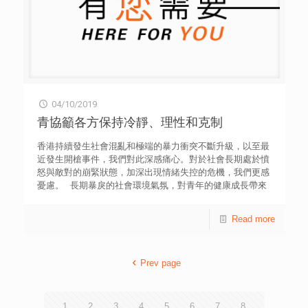
04/10/2019
青協籲各方保持冷靜、理性和克制
香港持續發生社會混亂和極端的暴力衝突不斷升級，以至最
近發生開槍事件，我們對此深感痛心。對於社會長期處於憤
怒與敵對的崩緊狀態，加深出現情緒失控的危機，我們更感
憂慮。 長期暴戾的社會環境氣氛，對青年的健康成長帶來
難以估量的傷害。而仇恨與負面情緒持續蔓延，亦嚴重威脅
青年和市民的精神和身心健康。 我們反對任何形式的暴力
Read more
行為。我們絕不願意看見任何性命傷亡。事件已令本港珍重
的法治精神和核心價值嚴重受損；我們誠摯呼籲各方必須保
持冷靜、理性和克制，以免整體社會進一步陷入危險的深
Prev page
淵。我們亦希望當局持平、透明、公正地徹查相關事件，維
護香港法紀，釋除公眾疑慮，使社會得以彰顯公義。 作為
一直關心青年的服務機構，我們籲請有需要的青年及家庭主
動尋求專業支援和協助。本會的工作團隊將秉持一貫服務精
1
2
3
4
5
6
7
8