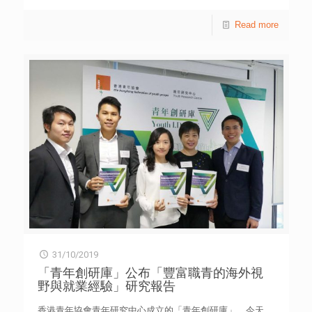
［表七］。 香港青年協會業務總監徐小曼指出，受持續多
與放鬆心情，當中更會安排部分青年擔任義工，陪同長者遊
月的社會事件影響，部分學生開學後，未能於短時間內調整
玩，共享歡樂和關愛。 是次活動的參加者乘坐山頂纜車、
Read more
自己的心情及學習進度，亦容易因外在環境影響而出現憤
遊覽山頂凌霄閣以及凌霄閣摩天台428等，行程相當豐富。
怒、恐懼、無力及沮喪等個人負面情緒。加上紛擾的社會氣
在上周六（2日）啟動禮上，青年義工和長者參加者熱情響
氛及網絡資訊，青年往往需要花更大氣力，方能專注學習。
應，表達長幼共融的訊息。他們其後進行分組活動，促進彼
調查亦反映，青年需要在安全、自主的環境下表達情緒或
此之間的互動，充滿樂趣之餘亦饒富意義。 青協督導主任
解決問題。面對意見分歧，家長或老師亦要學習解開「我的
鄺穎琦女士表示，該會「鄰舍第一」社區計劃鼓勵青年透過
意見一定比你好」的枷鎖，讓青年有思考及選擇機會；若認
不同形式的社區服務，推動全港各區鄰舍間的關懷行動，並
為他們的想法或做法並不可取，也應讓他們明白其擔心所
為他們提供寶貴的社會體驗。正如首場活動既能讓青少年及
在，並盡量透過協商形式共議「可行做法」，而並非以「唯
長者加深互相了解，拉近彼此的距離，更可提升公眾對長者
一做法」來否定他們應對問題的能力。 青協「關心一線
家庭的關注，從而凝聚社區關愛氣氛，機會難得。她感謝山
2777 8899」於2018年9月至2019年8月期間，分別處理
頂纜車有限公司及凌霄閣有限公司的支持，以及一群義工的
20,430宗與情緒相關的求助個案，較去年上升4,000多宗；
全力協助，令活動得以順利開展。 山頂纜車有限公司及凌
另有9,642宗與校園生活相關的求助個案，當中以「升
霄閣有限公司總經理曾瑛美小姐亦表示：「很高興可以繼續
學」、「讀書壓力」及「朋輩關係」為最主要範疇；以下是
支持這個有意義的活動，自2008年與香港青年協會合辦『我
熱線及網上曾經處理的個案。 個案一︰ 女學生與朋友升
的第一次山頂遊歷』活動以來，多次目睹受惠家庭和青少年
讀同一所中學，但得知其家人從事警務工作後，擔心繼續維
在山頂的歡樂，實在感到欣慰。我們一直積極回饋社會，履
持朋友關係會受到牽連，共同成為被其他同學討厭或排斥對
行社會責任，今年，我們更希望鼓勵香港青年享受輕鬆時光
象。相反，她亦擔心疏遠朋友後令她孤獨無援。因此，不知
的同時，在香港之巔分享愛及更認識香港和山頂過去百多年
如何自處的她感到相當困擾。 個案二︰ 中四同學稱高中
31/10/2019
的歷史和演變。」 本着為青年創造空間的信念，青協轄下
生涯很孤單，自己在精英班很大壓力，但家人並不了解，只
分佈全港各區的22所青年空間，致力聯繫青年，使青年空間
「青年創研庫」公布「豐富職青的海外視
認為精英班對她的文憑試有幫助。另外，由於學校每年均會
成為一個屬於青年、讓青年發展潛能和鍛鍊的活動場所。在
野與就業經驗」研究報告
替初中轉換班別，她認為難以結交關係鞏固的朋友，形容學
專業服務方面，青年空間積極發展及推廣三大支柱服務，包
習路上好像「孤軍作戰」，最近上學前更出現「缺氧、頭
括學業支援、進修增值和社會體驗。各區的M21@青年空
香港青年協會青年研究中心成立的「青年創研庫」，今天