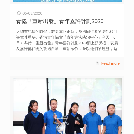
寬網絡視野及資訊，學習如何適當地關心和引導子女，調解
求隊伍具有臨場應變和急才的能力，令整個比賽過程增添不
親子網絡衝突。 附件 青少年對失實資訊的意見問卷調查
少刺激感及趣味性。 香港青年協會理事會委員廖於勤先生
06/08/2020
傳媒查詢︰香港青年協會傳訊幹事何詠筠小姐 電話︰3755
恭賀得獎隊伍，並讚揚各學生於疫情下仍然積極參與，培養
7044
青協「重新出發」青年嘉許計劃2020
科學探究的能力與精神，向公眾展示各式各樣的科學理念和
發明，以改善生活素質，促進社會創新，藉此造福人群。他
人總有犯錯的時候，若要重回正軌，身邊同行者的陪伴和引
寄語學生比賽後要保持好奇心，仔細提出假設，透過驗證，
導尤其重要。香港青年協會「青年違法防治中心」今天（6
然後不斷的學習。 香港青年協會督導主任（創新及創意）
日）舉行「重新出發」青年嘉許計劃2020網上頒獎禮，表揚
李建樂先生表示，該會創意教育組將推出更多與STEM教育
及嘉許他們勇於改過自新、重新振作；並以他們的經歷，勉
相關的活動和網上工作坊，致力培育學生的創新解難、溝通
勵青年奉公守法，建立正面人生觀。 受疫情影響，今年的
協作等技能，迎合未來發展的需要。 「香港學生科學比賽
頒獎典禮以網上形式進行，社會福利署署長梁松泰擔任主禮
2020」由香港青年協會、教育局、香港科學館攜手主辦，並
Read more
嘉賓；荃灣獅子會會長潘俊彥和香港青年協會總幹事何永昌
由創新科技署、香港科技園公司共同支持和贊助，比賽旨在
為得獎青年送上祝福及支持。8位曾經誤入歧途的青年，憑
提高青年對科學和科技的興趣，透過對科學和科技的探索，
著自身反思、決心、毅力，加上家人、老師、工作伙伴、社
以及創新應用來激活他們的創意和科學頭腦，啟導他們的科
工等與他們「同行」，以及社會的接納，他們能夠重回正
技才能，並鼓勵青年投身科學和科技事業，為社會創新帶來
軌，實在值得鼓舞。 香港青年協會總幹事何永昌表示，該
創意點子。 有關得獎名單和作品的詳情，請參閱比賽網
會「青年違法防治中心」每年接觸近4,200多位青年，社工
頁：hksspc.hkfyg.org.hk 「香港學生科學比賽2020」得獎
從中甄選值得表揚的青年參加「重新出發」青年嘉許計劃。
隊伍名單 初中組 發明品 獎項 學校名稱 作品名稱 冠軍 荔景
今年計劃的主題是「同行者」。他透露，部分青年在成長過
天主教中學 超能皮膚 亞軍 順德聯誼總會胡兆熾中學 護體頭
程中，可能會犯錯、失望、放棄，繼而誤入歧途，幸得他們
盔 (HPH) 季軍 基督教宣道會宣基中學 一路暢通 優異獎 基督
身邊一班「同行者」扶持和不離不棄，讓青年有改過機會。
教宣道會宣基中學 《超級視場》 優異獎 中華基金中學 淡水
何永昌感謝懲教署與青協再度合作，提名合適青年參加；他
上的浮動農田 研究項目 獎項 學校名稱 作品名稱 冠軍 順德
亦感謝荃灣獅子會慈善基金的慷慨支持。 已經成為影音導
聯誼總會翁祐中學 廢紙不是無情物，化作春泥更護花 亞軍
師的朱輝（化名），年少時因為好奇及朋輩影響，開始接觸