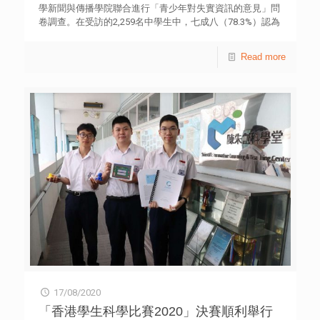
任李智廣指出，從調查結果所見，大部分曾吸食大麻，均為
學新聞與傳播學院聯合進行「青少年對失實資訊的意見」問
在學或在職的青少年，他建議學校、大專院校及職場應加強
卷調查。在受訪的2,259名中學生中，七成八（78.3%）認為
預防吸食大麻的教育工作，讓青少年更容易和方便接觸相關
愈來愈多失實資訊在流傳，當中以社交媒體（74.3%）為最
教育資訊，明白大麻與氯胺酮、冰毒及可卡因等同是毒品，
多。逾七成（73.3%）重視消息內容是否真實和正確，惟兩
Read more
對身體同樣造成損害，以及避免使用毒品處理生活上的問
成二（22.4%）會轉發未經證實的資訊【表一】。 上述調
題。他解釋，青少年可從知識、情感及技能三個層面，了解
查邀請學校以自填問卷形式，於2019年11月至2020年1月期
大麻及其他毒品的法例和禍害，學習解難、決策、多角度思
間成功訪問了本港21所中學的2,259名中學生，並委託香港
考、拒絕引誘，以及處理沉悶等技能。 他強調，大麻的禍
中文大學新聞與傳播學院進行數據分析。調查顯示，四成
害不容忽視，例如影響肢體協調能力、誘發精神病病徵、損
（40.4%）受訪學生表示經常在社交媒體轉發文章、留言和
害記憶和判斷力；長期和大量使用更會損害大腦發展和降低
表達意見；當他們懷疑資訊真偽時，半數人（50%）會請教
智力等，同時，吸食大麻未能有效減壓，反而有機會造成情
家人、朋友或師長【表一】。 調查指出，當收到一則新
緒大起大落，他建議青少年學習更多處理生活壓力及情緒困
聞，後來確定是虛假消息時，近半數受訪者選擇「不予理
擾的方法，正確處理負面、不安及焦慮情緒。 此外，他亦
會」（48.4%）【表二】；而當收到一則新聞，起初以為屬
建議運用更多在網上、社交及視訊媒體推廣預防教育，糾正
實，轉發後才知道是虛假時，逾兩成（21.8%）選擇「不予
失實的大麻資訊，並透過互動短片、圖像及短訊等創新方
理會」，其餘則會作出各種相應行動，例如通知寄件者、收
法，吸引青少年學習和認識。 香港青年協會青年違法防治
件者，並作更正、向相關媒體檢舉等【表三】。 另外，過
中心自2019年起，獲禁毒基金贊助，推行為期兩年的Project
半數受訪青年（52.9%）會主動查核和求證有問題的資訊；
CHOICE「自選人生」社區健康教育計劃，向小學至大專學
當資訊被確定為假消息時，近七成（68.7%）認為應該被標
生、公眾以及高危、曾經或現正吸食大麻的人士提供網上至
示出來。調查亦發現，逾六成認為學校應培養學生的媒介與
地上全方位的預防吸食大麻教育活動，推廣大麻禍害至社區
資訊素養，包括具備接收、分析和製作各種媒介的知識和能
各個階層。計劃社工透過網上社交和視訊媒體，進行網上外
力（68.7%），並應教授事實查核的方法（61.3%）【表
展和傳遞有關大麻的正確訊息。計劃亦提供個案輔導和抗拒
17/08/2020
一】。 香港青年協會業務總監徐小曼女士表示，調查反映
大麻訓練，訓練參考美國地區性預防大麻策略，從知識、情
大多數受訪青少年重視資訊的真確性，並以懷疑態度思考其
「香港學生科學比賽2020」決賽順利舉行
感及技能方面，協助青少年健康發展，並提升抗拒大麻的意