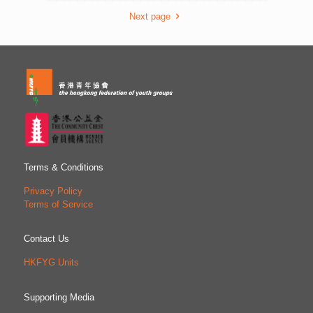
師，包括張子欣博士、黃元山先生、陳弘毅教授、陳維安先
Next page
生、黃錦輝教授、朱子穎先生、葉兆輝教授，以及倪以理先
生。 -完- 附件「加強支援電子學習的發展」調查結果 報告
全文
Terms & Conditions
Privacy Policy
Terms of Service
Contact Us
HKFYG Units
Supporting Media