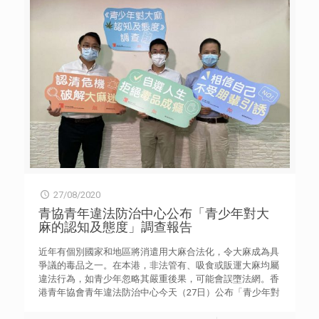
年大使更會發揮創意和協作精神，以分組形式組織活動，透
過設計香港18區的深度遊路線，在線上及線下向旅客介紹本
港旅遊特色，並競逐「傑出計劃年獎」獎項。新一屆青年大
使中，有4位即將負笈外地升學；他們會在當地舉辦推廣香
港及中華文化的活動，以吸引海外旅客訪港。 在網上委任
典禮上，主禮嘉賓旅遊事務專員黃智祖先生、香港青年協會
總幹事何永昌先生，以及香港旅遊發展局主席彭耀佳博士勉
勵各位青年大使，為他們打氣。 旅遊事務專員黃智祖先生
表示，雖然現時旅遊業深受疫情影響，，但青年大使可趁機
裝備自己，做好準備迎接來港旅客，以繼續提升香港旅遊業
的競爭力和吸引力。他們的努力將會為旅遊業的復甦出一分
力，令香港繼續成為深受旅客歡迎的城市。 香港青年協會
總幹事何永昌先生表示，「香港青年大使計劃」推行20周
年，一直深受青年歡迎。青年大使透過前線服務和體驗擴闊
27/08/2020
視野，學習不同技能，亦對香港這個土生土長的地方有更深
厚的感情。他祝願青年大使在崗位上一展所長，並且有豐富
青協青年違法防治中心公布「青少年對大
收穫。 香港旅遊發展局主席彭耀佳博士表示，他很高興再
麻的認知及態度」調查報告
次擔任「香港青年大使計劃」的榮譽顧問，並勉勵青年大使
秉承師兄師姐的傳統，充滿熱誠，在疫境中發揮正力量，好
近年有個別國家和地區將消遣用大麻合法化，令大麻成為具
好鍛鍊自己，為推動旅遊業復甦出一分力，繼續令香港成為
爭議的毒品之一。在本港，非法管有、吸食或販運大麻均屬
最令人讚嘆的旅遊目的地。 在對談環節中，青年大使陳思
違法行為，如青少年忽略其嚴重後果，可能會誤墮法網。香
盈分享說，首年參加「香港青年大使計劃」時，重視擴闊社
港青年協會青年違法防治中心今天（27日）公布「青少年對
交圈子和服務體驗的追求，當累積了一定經驗後，對自己更
大麻的認知及態度」調查報告。在647名受訪青少年中，近
有要求，希望在服務中尋求突破。在這五年間，她參與了各