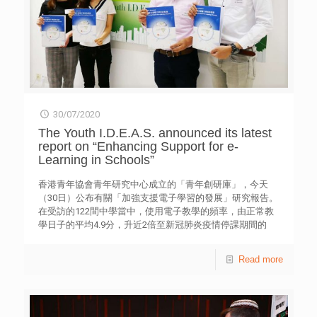
青年嘉許計劃得獎青年簡介 朱輝 17歲時因好奇及朋輩影
響，開始接觸毒品，吸毒令他與家人關係疏離，身體機能受
損，還被控以藏毒罪。他在進行戒毒期間，接觸信仰，決心
戒毒。 朱輝成功戒毒，更和朋友們成立了一隊專為社福機
構和學校，拍攝和開辦攝影班的團隊，希望透過鏡頭，以生
命影響生命，勸勉年青人。 阿志 自小喜愛足球，卻因一時
貪玩，與朋友開始偷竊，更會互相比較，鬥多鬥昂貴，從中
獲得刺激感及成就感。 直至偷波鞋被捕後，看到父母為自
己求情及落淚的畫面，認為自己令父母非常失望，他感到非
30/07/2020
常後悔。於是決心改過，拒絕朋友偷竊的邀請，重拾正向興
The Youth I.D.E.A.S. announced its latest
趣，並立志成為足球員。 阿龍 自小性格較衝動，在不良朋
report on “Enhancing Support for e-
友影響下，開始參與偷竊，後來因在街上搶劫，被判入更新
Learning in Schools”
中心。 在還押期間，他體驗到失去寶貴自由的滋味。家人
每天不辭勞苦前往探望及關心他，他切實感受到家人的關愛
香港青年協會青年研究中心成立的「青年創研庫」，今天
及支持，令他反思以前的違規行為，決心改過。 阿細 中一
（30日）公布有關「加強支援電子學習的發展」研究報告。
開始便參與壞份子的打鬥，更踏上吸毒之路，最終因藏有危
在受訪的122間中學當中，使用電子教學的頻率，由正常教
險藥物而被捕及控告。在母親與哥哥的支持下，他選擇進入
學日子的平均4.9分，升近2倍至新冠肺炎疫情停課期間的
自願戒毒院所，決心戒毒。 在院舍中學習彈結他及夾
9.34分（以0-10分表達，10分表示極常使用）【表3】；而
Band，過程中學會與別人溝通，與家人的關係改善了不
受訪中學生使用電子學習的時間，亦由正常教學日子的平均
Read more
少。他為自己訂下目標，希望成為結他導師，教導更多年輕
1.88小時，提升了2.5倍至停學期間的4.72小時【表4】。 受
人。 阿仁 16歲開始受不良朋輩影響，參與販毒及打架，最
訪中學對教職員能有效進行電子教學抱有相當信心，平均分
後因一宗毆打事件被捕，還押壁屋懲教處。 還押期間，母
為6.61分；不過，受訪學生使用電子學習的信心則稍遜，平
親及婆婆對自己不離不棄，以及身邊好友和社工的支持，令
均分為5.63分（評分由0-10計算，10為非常有信心）【表
他深切反省及決心改變。丞軒的轉變亦令母親抑鬱的情況有