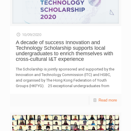
10/09/2020
A decade of success Innovation and
Technology Scholarship supports local
undergraduates to enrich themselves with
cross-cultural I&T experience
The Scholarship is jointly sponsored and supported by the
Innovation and Technology Commission (ITC) and HSBC,
and organised by The Hong Kong Federation of Youth
Groups (HKFYG). 25 exceptional undergraduates from
diverse backgrounds, such as medicine, physiotherapy,
mechanical engineering, public health, speech and hearing
Read more
sciences and other science-related areas of study, were
selected from a pool of 163 candidates. All these
outstanding awardees have gone through a highly
competitive selection process and demonstrated
excellence in their academic studies and possess a
passion in I&T. The 25 awardees, from The University of