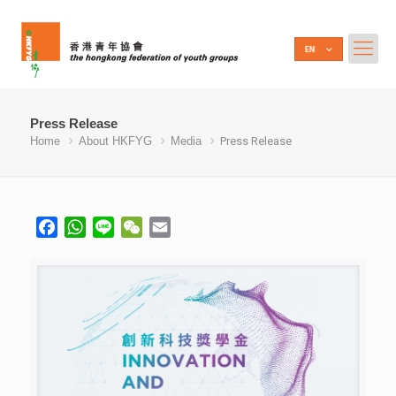
Press Release
Home
About HKFYG
Media
Press Release
Facebook
WhatsApp
Line
WeChat
Email