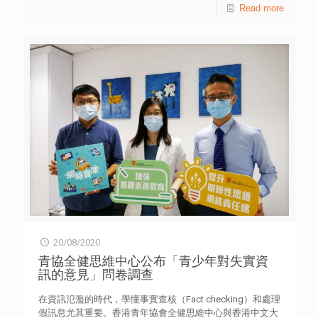
兩成（19.3%）受訪青少年表示曾吸食大麻【表5】，當中原
Read more
種形式的前線服務，學習到領導、溝通及傳意技巧，並對工
因包括減壓（51.2%）、出於好奇（36%）、解悶（34.4%）
作操守、成長與機會等課題有所啟發，有助她日後從事教育
等【表8】；另逾三成半（35.7%）誤以為大麻對大腦的傷害
的工作。「第一次就做好，每一次都做好，全時候也做好」
少過煙酒【表20】，情況值得關注。 上述結果以實地意見
是她多年來所領悟的智慧，亦成為她做人處事的座右銘。
調查方式，於今年5月20日至6月30日期間，訪問647名本港
青年大使梁馨琳則有另一番體會，她在疫情期間未能參與前
10至35歲青少年。調查發現，表示曾吸食大麻的125人中，
線服務，但參與了一些在家服務如為書本《「郵」歷香港
主要是透過朋友獲得大麻（87.2%），其次從網上購買
II》撰寫文章，透過文字介紹香港，活用自己擁有的技能，
（14.4%）【表10】。 青協西貢及黃大仙外展社會工作隊
在有限的情況下推動香港旅遊業，而撰寫過程中亦增加她對
單位主任楊健華引述調查指出，部分青少年對大麻存在明顯
本地文化的了解，對日後服務大有助益。她寄語新任青年大
誤解，包括︰「大麻對大腦的傷害少過煙酒」（35.7%）、
使努力發奮，在疫情下同樣精力充沛，積極參與活動。 另
「外國有部分國家推行合法化，所以大麻帶來的傷害應該不
一位新任青年大使顧庭宇表示，他期待能親身向世界各地的
大」（32.6%）、不同意「大麻是毒品」（27.2%）等【表
旅客展現香港多面的魅力，並透過多元的培訓和服務體驗，
20】。另外，七成六（76.5%）受訪者認為香港對大麻的教
提升軟技能及增加對旅遊業的認識，以更清晰的角度思考生
育不足【表17】。 被問到對不同成癮物質的接受程度時，
涯規劃。 「香港青年大使計劃」自2001年成立至今，已培
兩成七（27.7%）受訪青少年接受大麻，較其他危害精神毒
育逾4,100名青年，服務時數超過41萬小時。他們透過前線
品如可卡因（3.3%）、冰毒（2.3%）及氯胺酮（1.6%）為
服務，共同努力發揚好客之道，讓旅客感到賓至如歸。適逢
高，但較煙草（37.4%）及電子煙（38.2%）為低【表
2020／21年度是計劃推行20周年，標誌着其對旅遊業發展
11】。結果亦顯示，近一成八（17.6%）誤以為大麻帶來的
所作的貢獻，意義重大。今年計劃將繼續透過一系列特色的
20/08/2020
傷害屬於輕度；逾半成（6.2%）認為大麻沒有帶來傷害，可
義工服務，啟迪青年禮待旅客的文化。詳情請瀏覽網站
見部分青少年忽略大麻的害處【表12】。 調查亦發現，逾
青協全健思維中心公布「青少年對失實資
yas.hkfyg.org.hk。
九成（92%）受訪青少年曾接觸大麻壞處的資訊【表15】；
訊的意見」問卷調查
然而，亦有五成七（57.2%）曾接觸大麻好處的資訊【表
13】，主要透過朋友（41.1%）、視訊媒體（35.1%）及社
在資訊氾濫的時代，學懂事實查核（Fact checking）和處理
交媒體（31.9%）等【表14】。 青協深宵青年服務單位主
假訊息尤其重要。香港青年協會全健思維中心與香港中文大