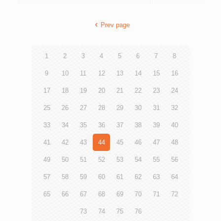
用電子評估推動自主學習、提升學習興趣等，更充分發揮電
ce.hkfyg.org.hk/teachers-zone/competition/gystb。 是次
子學習的優勢。 青年創研庫教育組召集人張樂芹指出，疫
比賽吸引了愛爾蘭、韓國、墨西哥、卡塔爾、俄羅斯及土耳
情停課為電子學習揭開新的里程碑，而電子學習亦是未來大
Prev page
其等22個國家及地區共122支中學生隊伍報名，當中約七成
趨勢，混合式學習將變得普及，規劃電子學習的未來發展十
隊伍曾在地區或國際科學比賽贏得獎項。經過專業評審團的
分重要。他引述報告建議教育局成立專責小組，全面檢討現
評選後，93支中學生隊伍成功入圍總決賽，競逐成為首屆
時課程及評估制度，特別是新高中課程與電子學習的相容
「世界青年科學及科技碗」冠軍得主。去年曾於「香港學生
1
2
3
4
5
6
7
8
性，規劃第五個資訊科技教育策略，結合創新科技的發展等
科學比賽」中獲獎的7支隊伍亦代表香港參與賽事，務求創
元素，為持續推行電子學習提供切實措施。 該組成員黃希
出佳績，為港爭光。 所有參賽隊伍由不多於5位、相等於本
9
10
11
12
13
14
15
16
愉則建議當局減少現時教師課節，加強教師培訓，支援教師
港中一至中六級別的學生組成，以社會創新為共同目標，就
具備足夠空間規劃電子教學和接受電子教學培訓，把電子教
17
18
19
20
21
22
23
24
物理、工程、生物及化學範疇進行深入研究，或設計創意和
學層次由「如何使用」提升到「如何使用得好」；並建議當
實用兼備的發明品以解決社會問題。各隊伍於總決賽當日，
25
26
27
28
29
30
31
32
局增設資訊科技統籌主任編制，在學校統整的層面加強支
須向由學術界和業界組成的專業評審小組，介紹並展示其研
援，推動電子教學。 該組成員鄭煦喬認為，學校可使用電
究項目或科學發明品，施展渾身解數角逐冠軍寶座。 「世
33
34
35
36
37
38
39
40
子學習平台加強與學生的互動和溝通，善用平台功能分析學
界青年科學及科技碗 2020」(Global Youth Science and
生學習數據，評估學習成效。另成員李家瑋指出，針對有經
Technology Bowl, GYSTB 2020) 由香港青年協會創意教育組
41
42
43
44
45
46
47
48
濟困難的學生可能缺乏電子裝備及相應支援，各持分者包括
創辦，創新科技署為支持機構。比賽旨在為學生提供一個國
學校、政府、企業和非政府機構可互相配合，提供恆常援
際舞台，向大眾展示科學研究或發明品，並從中獲得互相交
49
50
51
52
53
54
55
56
助。 青協青年研究中心自2015年起成立「青年創研庫」，
流的珍貴機會，提高青少年對科學與科技的興趣，啓發他們
是本港一個屬於青年的智庫。第三屆（2020—2022年度）創
的科技潛能，以創新思維協力解決社會問題。 「世界青年
57
58
59
60
61
62
63
64
研庫成員由超過80位本地青年專業人士與大專學生組成，平
科學及科技碗 2020」總決賽網上直播 日期： 2020年8月1
均年齡為27歲。透過以研究實證為基礎的討論、交流，創研
日（星期六） 時間： 上午9時至下午4時30分 網站：
65
66
67
68
69
70
71
72
庫成員提出政策建議，期望能為社會建言獻策。青年創研庫
ce.hkfyg.org.hk/teachers-zone/competition/gystb
四項專題研究系列包括：「經濟」、「管治」、「教育」，
73
74
75
76
以及「民生」。8位專家、學者應邀擔任創研庫的顧問導