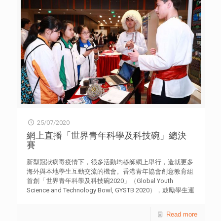
5】。 上述研究於2020年3月23日至4月20日期間，以自填
所改善，令他更加珍惜與家人的相處，也會多留時間與家人
問卷方式，分別訪問了1,039名12至19歲中學生，以及122名
相聚及關心她們。 小冰 在父母關係破裂的環境下成長，她
校長或負責帶領學校推行電子學習的學務主任；研究亦歸納
因為渴望得到愛而亂交異性朋友，令她飽受傷害。 離家出
多位專家和學者意見。研究發現，在推行電子學習時，最多
走的一年，小冰過著擔驚受怕的日子，她反思到不能再這樣
受訪學生面對的困難是缺乏學習氛圍（60.4%），其次為難
傷害自己，決心改變。父親知道她不懂保護自己而感心痛，
以專注學習（56.7%）及影響學習成效（46.8%）【表6】，
對小冰循循善誘。小冰感受到父親的關心，以正面改變報答
反映營造學習氣氛尤其重要。 停課期間的電子教學亦為教
父親，珍惜自己。 阿勝 自小流連街頭，經常找藉口不回
師帶來不少壓力，平均分為6.43分（評分由0-10計算，10為
家，更踏上吸毒之路。他因販運危險藥物被判入獄。家人不
非常大）【表7】。就能力評價方面，近三成四（33.6%）學
離不棄，並長途跋涉探訪，看見父母探訪時泣不成聲，感到
校認同教職員未能有效管理學生進行電子學習的進度；亦有
十分心痛，決心痛改前非，希望成為弟妹的好榜樣。 懲教
近三成（29.5%）認為教職員對使用電子工具教學有困難
人員鼓勵他發掘自己興趣，於是在獄中學習了一門手藝。現
【表8】。可見教職員在使用電子工具和管理學生學習進度
時他已遠離了以前吸毒的朋友，並腳踏實地，增值自己及努
上均有進步空間。 調查亦顯示，超過八成受訪學校
力賺錢。 阿賢 小時候結交損友，醉心搵快錢，並參與販運
25/07/2020
（82.8%）和近半受訪學生（47.5%）均認為電子學習的成功
毒品，16歲時因販運重劑量危險藥物被重判，並在懲教所度
關鍵在於學生自主學習【表9】。另受訪學校認為在推行電
網上直播「世界青年科學及科技碗」總決
過了近７年的牢獄生涯。 沒有自由的日子，令他深切體會
子教學時，首要是提高學生的自主學習能力（69.7%）和增
賽
到自己需要付出的代價有多大，眼見父母每星期風雨不改探
加教師培訓（69.7%），其次是提升學生的科技硬件配備
望自己，令他決心出獄後重新做人。在懲教人員及老師的鼓
（45.9%）【表10】。然而，八成受訪學校（80.3%）和過
新型冠狀病毒疫情下，很多活動均移師網上舉行，造就更多
勵及支持下，他於獄中下定決心發奮向前，於獲釋時考獲學
半學生（53.5%）認為電子教學未能取代實體教學，面對面
海外與本地學生互動交流的機會。香港青年協會創意教育組
士學位。 傳媒查詢︰ 香港青年協會傳訊幹事 何詠筠小姐
的教學效能仍得到一定肯定【表9】。 是項研究亦邀請了5
首創「世界青年科學及科技碗2020」（Global Youth
電話︰3755 7044
名專家和教育工作者進行訪談，有專家指出，教師培訓能令
Science and Technology Bowl, GYSTB 2020），鼓勵學生運
教師掌握各種電子工具，配合適當的教學法，提升學生的學
用科學知識，以創新方法解決社會問題。經評審後，本地及
習興趣和參與度，從而提升自主學習。而考評制度局限電子
海外共93支中學生隊伍，將於8月1日舉行網上總決賽，歡迎
Read more
學習的發展，未來應注重發展持續評估的模式，包括如何利
公眾網上觀看和打氣。詳情可瀏覽網站