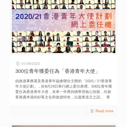
Hong Kong, The Chinese University of Hong
[…]
01/09/2020
300位青年獲委任為「香港青年大使」
由旅遊事務署及香港青年協會聯合主辦的「2020／21香港青
年大使計劃」，於8月29日舉行網上委任典禮。300位青年獲
委任為香港青年大使，未來一年將持續學習核心技能，向旅
客推廣本港的好客文化和旅遊特色，以盡東道主之誼。 青
年大使將駐守本地各旅遊熱點，包括香港旅遊發展局的旅客
諮詢中心、海洋公園、大館、天際100香港觀景台、西九文
Read more
化區等，負責接待旅客及提供旅遊資訊。青年大使亦會參與
大型文化、娛樂及體育盛事，例如新春國際匯演之夜、香港
馬術大師賽和長洲太平清醮等，向旅客推廣節慶文化。 青