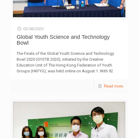
伊利沙伯中學舊生會中學 植物脂肪酶抑制劑的研究 季軍 滬
毒品。吸毒令他與家人關係疏離，身體機能受損，還被控以
江維多利亞學校 蛤環保塑料 優異獎 瑪利諾修院學校 反
藏毒罪。戒毒期間，他開始接觸信仰並成功戒毒，更和朋友
「豆」環境 優異獎 伊利沙伯中學舊生會中學 水質的生物標
成立了一支專為社福機構和學校的拍攝團隊，並開辦攝影
誌物 高中組 發明品 獎項 學校名稱 作品名稱 冠軍 宣道會陳
班，希望透過鏡頭，以生命影響生命，勸勉年青人。 19歲
朱素華紀念中學 AR 愛心玩具識別學前讀寫障礙學童 亞軍 迦
03/08/2020
的小冰（化名）在父母關係破裂的環境下成長，她因為渴望
密柏雨中學 生化蟹膠布 季軍 迦密柏雨中學 出皮走塑 優異獎
得到愛而亂交異性朋友，令她飽受傷害。離家出走的一年，
基督教宣道會宣基中學 基於YOLO網絡實現的香港手語餐廳
Global Youth Science and Technology
她過著擔驚受怕的日子，反思到不能再這樣傷害自己，決心
優異獎 順德聯誼總會翁祐中學 智能藥袋 研究項目 獎項 學
Bowl
改變。父親知道她不懂保護自己而感到心痛，對小冰循循善
校名稱 作品名稱 冠軍 新加坡國際學校 新型藥物控釋系統：
誘。小冰感受到父親的關懷，並以積極正面的態度報答父
巧用碳酸鈣「微粒」 亞軍 聖保祿學校 合成納米粒子分解亞
The Finals of the Global Youth Science and Technology
親，珍惜自己。 本年度的青協「重新出發」青年嘉許計劃
硝酸離子和硝酸離子 季軍 瑪利諾神父教會學校 利用雙重中
Bowl 2020 (GYSTB 2020), initiated by the Creative
已經是第七屆，共有8位年齡介乎15至30歲的得獎者，部分
國連環演算法快速產生格雷碼
[…]
Education Unit of The Hong Kong Federation of Youth
青年曾經吸毒、或因不同的犯罪行為被捕，經過家人關懷及
Groups (HKFYG), was held online on August 1. With 92
社工輔導，最終能夠重拾目標和建立健康人生。他們的故事
shortlisted secondary school teams from Hong Kong and
結集成「重新出發」叢書，讓社會加深了解他們的心路歷程
around the world, this was an exciting event, with
Read more
和成長需要。 青協「青年違法防治中心」透過轄下地區外
presentations of innovative science and technology
展社會工作隊、深宵青年服務和青年支援服務，就邊緣及犯
solutions to tackle every day challenges. Seven Hong Kong
罪青少年經常面對的三大問題，包括「犯罪違規」、「性危
teams made it to the Finals, of whom two took home the
機」及「吸毒」，提供預防教育、危機介入與評估，以及輔
Prize in their respective categories. A “Study on the Anti-
導治療；另外亦推動專業協作和研發倡導。「青法網」和
reflux ability of Chinese Yam using Novel Gastro-
「違法防治熱線8100 9669」，為公眾提供青少年犯罪違規
oesophageal Model” by
[…]
的資訊和求助方法。青協於上環永利街亦為有需要的青少年
提供短期住宿服務。 青協青年違法防治中心熱線︰8100
9669 「青法網」︰ycpc.hkfyg.org.hk 青協「重新出發」