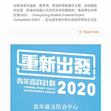
他角度及可能性，如有需要，更會主動向家人、朋友或師長
識，以減低吸食大麻或其他毒品的機會。 香港青年協會青
請教。不過，亦有為數不少的青少年處理失實資訊的能力薄
由香港青年協會、教育局、香港科學館攜手主辦，並由創新
年違法防治中心 支援服務 網站 ：ycpc.hkfyg.org.hk 熱
弱，他們甚少考慮失實資訊在社會上造成的負面影響，亦極
科技署、香港科技園公司共同支持和贊助的「香港學生科學
線 ︰ 8100 9669 WhatsApp︰6131 2225 附件一 拒絕
少主動向相關媒體檢舉，間接助長這些傳聞在社會廣泛流
比賽2020」（Hong Kong Student Science Project
大麻錦囊 附件二《青少年對大麻的認知及態度》調查結果
傳，忽視傳播者的責任。 徐小曼指出，現今資訊之多令人
Competition 2020），旨在讓本地中學生感受科學與生活息
傳媒查詢︰香港青年協會傳訊幹事何詠筠小姐 電話︰3755
應接不暇，家長、師長在辨別和處理資訊的能力，直接影響
息相關，鼓勵他們運用科學頭腦應對現實的各種挑戰，積極
7044
青少年的媒體素養。而在新冠肺炎疫情期間，家長在媒體教
培育年輕一代透過創新方法解決社會難題。本年度決賽於8
Read more
育上的角色尤其重要。她建議學校在新學年，著重教授事實
月16日網上順利舉行，並頒發多個獎項予表現出眾的隊伍，
查核的方法，提升學生明辨思維的能力，培養網絡責任感；
以表揚其創意發明和研究成果。 經過隊伍多輪精彩的作品
家長亦應把握契機，與子女一起分析資訊的正確性和可信
介紹及評判審慎的評分後，決賽結果最終麈埃落定。初中組
度，並以身作則，如收到朋友轉發失實資訊，應提醒他們刪
（發明品）由荔景天主教中學的隊伍以「超能皮膚」勇奪冠
除及收回訊息，並作出檢舉。 青協全健思維中心獲優質教
軍，隊伍發明一塊能夠感受壓力、溫度等的人造皮膚希望幫
育基金贊助推行「Project NET 新媒體素養提升計劃」，新
助義肢及觸覺受損人士，而初中組（研究項目）的冠軍由順
學年將為學校提供線上新媒體教育服務，包括學生線上課
德聯誼總會翁祐中學隊伍的「廢紙不是無情物，化作春泥更
程、網上互動劇場、教師線上培訓及網上媒體教學資源庫；
護花」贏得，隊伍研究出一種人工土壤用於耕種；高中組方
另推出媒體素養桌上教育遊戲「網絡寶庫」，適合高小至初
面，則分別由宣道會陳朱素華紀念中學代表發明的「AR 愛
中學生的家庭使用。家長及子女透過遊戲，可體驗網絡的好
心玩具識別學前讀寫障礙學童」，一個用來辨識讀寫障礙的
處及潛在危機，包括虛假訊息、網絡欺凌、抄襲創作等問
遊戲應用程式（發明品）和新加坡國際學校代表憑著「新型
題，同時讓家長引導子女秉持慎思明辨、同理心及尊重原創
藥物控釋系統：巧用碳酸鈣『微粒』」（研究項目），研究
等觀念，即使在現實中面對網絡困擾時，亦能迅速覺察及作
令口服藥物更易吸收，脫穎而出成為今屆冠軍。 今屆比賽
出明智判斷。有興趣的家長可到媒體素養教育網
收到超過200支隊伍報名，當中89支隊伍於初賽向評判展示
medialiteracy.hk登記，即可免費取得「網絡寶庫」桌遊一
作品，最後有21支優秀隊伍成功躋身決賽。決賽中隊伍需向
套。 為進一步支援新媒體親職教育，青協全健思維中心將
由學術界、創科界及主辦機構代表等組成的專業評審團介紹
於9月舉行「線上新媒體親職家長工作坊」，以協助家長拓
其參賽作品及成果，今年更特別新增公眾即場問答環節，要