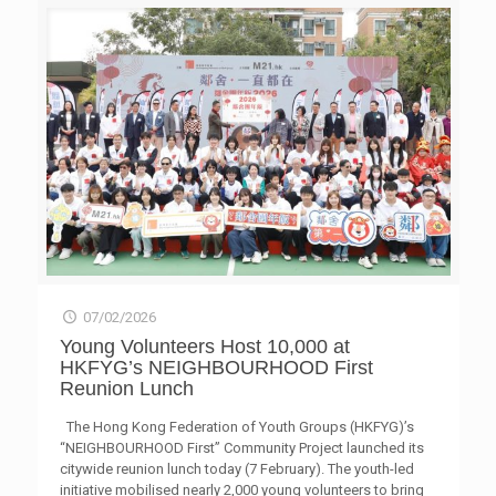
subject experts, the study finds broad support for Hong
Kong’s mega events yet moderate confidence in the city’s
status as “Events Capital of Asia” Key findings:
Importance and
[…]
07/02/2026
Young Volunteers Host 10,000 at
HKFYG’s NEIGHBOURHOOD First
Reunion Lunch
The Hong Kong Federation of Youth Groups (HKFYG)’s
“NEIGHBOURHOOD First” Community Project launched its
citywide reunion lunch today (7 February). The youth-led
initiative mobilised nearly 2,000 young volunteers to bring