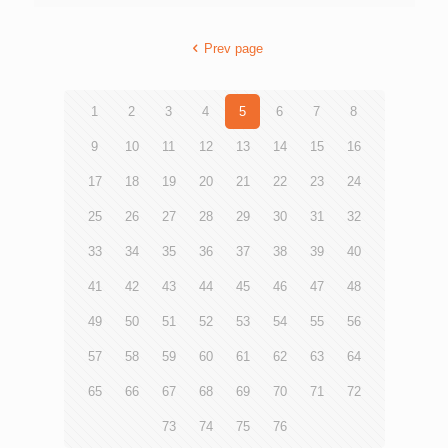
年共吸引逾12,000人參與。「背包」象徵着青少年在生活和
development over the next ten years across three key
學業上承受的各種壓力。參加者背起背包，寓意一起分擔青
areas: Talent Cultivation, Social Participation and
年煩惱，與他們同行。 傳媒查詢︰ 香港青年協會高級
Prev page
Environmental Wellness. Together, speakers and delegates
傳訊經理 何詠筠女士 電話︰3755 7044 香港青年協會傳訊
sought to develop forward-looking and action-oriented
幹事 劉嘉裕女士 電話︰3755 7010
solutions to rise to future challenges and open up new
opportunities. The Forum was officiated
[…]
1
2
3
4
5
6
7
8
9
10
11
12
13
14
15
16
17
18
19
20
21
22
23
24
25
26
27
28
29
30
31
32
33
34
35
36
37
38
39
40
41
42
43
44
45
46
47
48
49
50
51
52
53
54
55
56
57
58
59
60
61
62
63
64
65
66
67
68
69
70
71
72
73
74
75
76