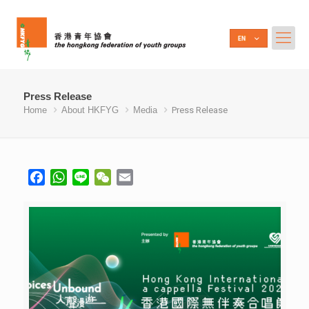
Press Release
Home
About HKFYG
Media
Press Release
Facebook
WhatsApp
Line
WeChat
Email