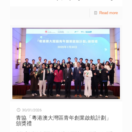
together 10,000 residents across 18 districts to celebrate
the Year of the Horse simultaneously. The main event held
Read more
for residents of Yuen Long and Tuen Mun was officiated by
Guest of Honour, Secretary for Home and Youth Affairs
Alice Mak Mei-kuen. Also in attendance were Wan Ning,
Deputy Director-General, Youth Department, Liaison Office
of the Central People’s Government in the HKSAR; Ho Kai-
ming, Under Secretary for Labour and
[…]
30/01/2026
青協「粵港澳大灣區青年創業啟航計劃」
頒獎禮