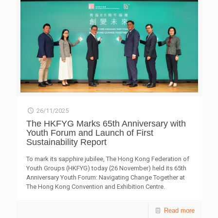
技巧。 香氣聊癒所 覺察自己的情緒和身心狀態，探索各種
香味。參加者透過挑選喜歡的味道和鼓勵字句，創作專屬的
香氛吊牌，讓香氣陪伴日常，為心靈補充能量。 押花書籤
製作 進入療癒的手作時光，親手製作獨一無二的押花書籤。
參加者可以按個人喜好，挑選書籤形狀、乾花素材和顏色配
搭，在創作過程中感受手作的美好與寧靜。 現場還有各式
各樣的體驗和運動項目，包括深受歡迎的匹克球、臉部彩
繪、擲彩虹、扭氣球、猜歌謎，以及透過模擬體驗認識社會
處方等，並有適合「打卡」的拍照專區及廣東歌Busking表
演，以音樂療癒心靈。 參加者憑入場派發的互動卡可扭蛋
（減壓鍵盤匙扣）乙次及換領飲品乙枝。集齊4枚背包仔蓋
印，可到禮物換領站領取NFC CD匙扣乙份，連結精選音樂
26/11/2025
歌單。禮物數量有限，換完即止。 同場舉辦的「青協背包
跑」，以「踏出第一步，展現你態度」為主題，鼓勵青年勇
The HKFYG Marks 65th Anniversary with
於嘗試，勇敢迎接每一個挑戰，並透過跑步傳遞正向能量，
Youth Forum and Launch of First
為青協的全健服務籌募善款，推動青少年身心健康發展。
Sustainability Report
「青協背包跑2025」解憂體驗區詳情 日期： 2025年12月14
日（星期日） 時間： 將軍澳將藍公路花園 地點： 上午9時
To mark its sapphire jubilee, The Hong Kong Federation of
30分至下午4時正 內容： 多個主題體驗及減壓活動，涵蓋運
Youth Groups (HKFYG) today (26 November) held its 65th
動、手作、音樂及彩繪等不同類型；「打卡」拍照專區；廣
Anniversary Youth Forum: Navigating Change Together at
東歌Busking表演。 費用： 全免 詳情：
The Hong Kong Convention and Exhibition Centre.
runforwellness.org.hk 關於「青協背包跑」 香港青年協會
Bringing together young delegates, leaders and experts
自2017年舉行「青協背包跑」，透過運動向公眾宣揚身心健
from across the government, education, social and
Read more
康的重要性，並呼籲各界關注青年的精神健康需要。活動歷
business sectors, the Forum explored the future of youth