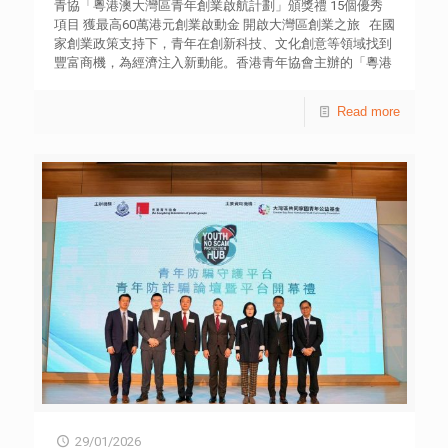
青協「粵港澳大灣區青年創業啟航計劃」頒獎禮 15個優秀
項目 獲最高60萬港元創業啟動金 開啟大灣區創業之旅 在國
家創業政策支持下，青年在創新科技、文化創意等領域找到
豐富商機，為經濟注入新動能。香港青年協會主辦的「粵港
澳大灣區青年創業啟航計劃」，獲得民政及青年事務局及青
年發展委員會的「青年發展基金」轄下「民青局粵港澳大灣
Read more
區青年創業資助計劃（2024-2027）」資助，是《青創同行
We Venture》旗下項目。今天（30日）舉行頒獎禮及展覽，
公布及展示獲選優秀項目，他們將開展大灣區創業之旅。
此計劃自推出以來廣受歡迎，本屆共收到272份申請，申請
人數達408人。經過8堂營商培訓課程、三日兩夜的大灣區創
業訓練營及兩輪甄選，最終選出15個具潛力項目。項目涵蓋
建築智能化、程式開發、餐飲、文化時尚、環保產品、音樂
教育及珠寶設計等領域，充分展現香港青年的創新思維及創
業熱情。每個項目可獲高達60萬港元創業啟動金（包括48萬
港元資助及12萬港元免息貸款）。 民政及青年事務局青年
專員張瑞緯擔任主禮嘉賓，連同中央政府駐港聯絡辦青年工
作部二級巡視員張國來，以及香港青年協會總幹事徐小曼，
與青年深入交流，了解他們的大灣區創業方案。 民政及青
年事務局青年專員陳瑞緯恭賀獲獎的創業團隊，期盼他們未
來三年在「粵港澳大灣區青年創業資助計劃」的支援下勇往
直前，發揮個人潛能、突破界限，善用大灣區新機遇，在更
大舞台展現所長。 香港青年協會總幹事徐小曼表示，大灣
29/01/2026
區為創業青年提供廣闊機遇，協助他們開拓新市場及尋找合