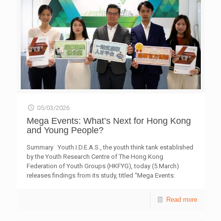
05/03/2026
Mega Events: What’s Next for Hong Kong
and Young People?
Summary Youth I.D.E.A.S., the youth think tank established
by the Youth Research Centre of The Hong Kong
Federation of Youth Groups (HKFYG), today (5 March)
releases findings from its study, titled “Mega Events:
What’s Next for Hong Kong and Young People?” Based on
in-person questionnaires with 520 local young people
Read more
aged 15 to 34 conducted from 10 to 14 December 2025,
and follow-up interviews with 15 respondents and five