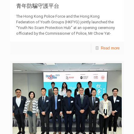
作伙伴。青協將為獲選隊伍提供創業支援，包括資金、導師
青年防騙守護平台
配對、營商培訓、政策解讀及實地考察雙創基地等。同時，
青協將與37間大灣區城市的合作伙伴簽署戰略合作協議，進
The Hong Kong Police Force and the Hong Kong
一步促進交流，為青年提供全面的創業支援。 其中一個獲
Federation of Youth Groups (HKFYG) jointly launched the
選項目 IP-AXIS INDUSTRIAL STUDIO，是以「未來工裝」為
“Youth No Scam Protection Hub” at an opening ceremony
核心理念的本地設計品牌。其設計的牛仔寬褲近期備受關
officiated by the Commissioner of Police, Mr Chow Yat-
注，韓國人氣女團BLACKPINK成員Lisa於香港演唱會期間穿
ming today (January 29). Executive Director of the HKFYG,
著該品牌服飾，成功掀起時尚熱潮。 另一個獲選項目「港
Ms Hsu Siu-man; Chief Executive Officer of the Greater Bay
Read more
滷傳奇」，則將擁有27年歷史、獲米芝蓮推介的「生記滷
Area Homeland Youth Community Foundation, Mr Yang Bin;
味」升級為高端包裝食品品牌。團隊期望透過線上電商及社
Executive Director of the Hong Kong Monetary Authority, Mr
交媒體平台開拓內地市場，並積極推廣香港獨特的飲食文
Raymond Chan; Risk Officer of AlipayHK, Mr Fabio Tsang;
化。 「粵港澳大灣區青年創業啟航計劃」旨在為18至39歲
criminology expert, Prof. Wong Sing-wing; and Principal of
有意在本地及大灣區創業的香港青年提供全面支持，包括創
Catholic Ming Yuen Secondary School, Mr Chau Lai-ming
業啟動金、創業支援及孵化服務，並設有創業營商培訓、大
also served as officiating guests.
[…]
灣區考察（包含政策介紹及企業參訪）、創業講座及人脈交
流，以及法律、會計和政策輔導等專業諮詢，期望創業隊伍
於三年內落戶大灣區城市的雙創基地或進行商業合作，開展
業務。詳情可瀏覽青協社會創新及青年創業部網站：
sic.hkfyg.org.hk。