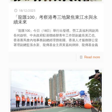
18/12/2025
「龍匯100」考察港粵三地聚焦東江水與永
續未來
「龍匯100」今日（18日）舉行出發禮。勞工及福利局副局
長何啟明、中央政府駐港聯絡辦青年工作部副處長黃乙也、
香港賽馬會內地事務副總經理鄧衛國、香港人才服務辦公室
署理副總監張永新、龍傳基金主席黃嘉純律師、龍傳基金義
務秘書兼「龍匯100」2025團長譚贛蘭，以及龍傳基金董事
兼香港青年協會總幹事徐小曼擔任主禮團嘉賓。 龍傳基金
Read more
主辦的年度大型活動「龍匯100」，今年獲香港賽馬會贊
助，香港人才辦公室為支持機構，從世界各地選出100位18
至40歲的傑出華裔青年領袖，於12月17至24日期間匯聚大
灣區，進行為期8天的考察及活動，走訪香港、惠州等多個
城市。 適逢今年是東江水供港60周年。本屆「龍匯100」
主題為「從東江水看永續發展」，透過參觀東江水設施、創
新企業、歷史文化景點及交流活動，期望各國華裔青年，一
方面深入認識中國東江水系統，借鑒區域協作，綠色實踐等
經驗，進一步探索可持續發展方案；另方面探索源遠流長的
中華文化。 龍傳基金主席黃嘉純律師表示，參與的100位
華裔青年來自10個國家和地區，他們聚集香港後一起出發前
往惠州、東莞及深圳，親身體會粵港兩地在水資源治理與永