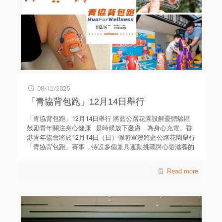
政事務總署和香港青年協會攜手成立，為在香港正式註冊的
非牟利慈善機構。基金致力培育全球華裔青年成為明日領袖
並建立聯繫網絡。龍傳基金秘書處由香港青年協會管理，網
站為dragonfoundation.net。
08/12/2025
「青協背包跑」12月14日舉行
「青協背包跑」12月14日舉行 將藍公路花園設解憂體驗區
鼓勵青年關注身心健康 是時候放下憂慮，為身心充電。香
港青年協會將於12月14日（日）假將軍澳將藍公路花園舉行
「青協背包跑」賽事，特設多個兼具運動挑戰與心靈滋養的
體驗攤位及減壓活動，為參加者帶來豐富的身心體驗。活動
免費入場，歡迎一家大小參與，減壓解憂。 為鼓勵大家放
Read more
鬆身心，暫忘煩憂，會場提供多元且極具特色的解憂體驗
區，涵蓋運動、手作、音樂及彩繪等不同類型。 疊CUP高
手 考驗手眼協調和反應速度的刺激挑戰！參加者需要快速地
將特製塑膠杯按特定順序向上堆疊，再迅速收回。過程中杯
子若掉落，必須重新整理才能繼續挑戰，展現極速「疊杯」