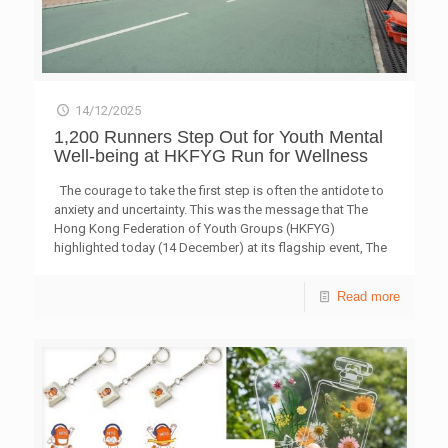
續發展領域的合作模式，從而洞悉全球可持續發展的挑戰。
參加者亦可體會國家創新發展的領域，有助他們日後作出貢
獻。黃嘉純亦感謝惠州市青年聯合會、東莞市青年聯合會、
中央人民政府駐港聯絡辦青年工作部等部門的鼎力協助，讓
活動順利展開。 來自澳洲的青年參加者蔡智勛，他在澳洲
14/12/2025
生活期間，一直積極參與華人社區事務，致力於推廣中華文
化。今年初接觸到「龍匯 100」，希望藉此認識更多華裔青
1,200 Runners Step Out for Youth Mental
年。他從事律師行業，其工作涉及與環境、社會及管治
Well-being at HKFYG Run for Wellness
（ESG）與日俱增。作為一名全球公民，他關心自己和家
人，乃至世界各地的人能否獲得安全的飲用水，期望透過今
The courage to take the first step is often the antidote to
年的「龍匯 100」，學習更多知識，探索青年如何為水資源
anxiety and uncertainty. This was the message that The
的永續發展出一分力。 此外，香港大學水資源中心行政總
Hong Kong Federation of Youth Groups (HKFYG)
監李煜紹博士、Great Glory Investment Corporation總監戴
highlighted today (14 December) at its flagship event, The
潔瑩教授、德勤香港可持續發展事業群總監陸偉賢博士，與
HKFYG Run for Wellness. Themed “Step Out and Show
「龍匯100」舊生胡嘉熙在專題論壇上，探討水資源與可持
Your Attitude,” this year’s event encouraged the public to
Read more
續發展議題，講者剖析東深供水系統在水資源再生的重要角
take positive action towards mental and physical well-
色，亦鼓勵參加者為珍貴資源出一分力。 民政及青年事務
being, as part of the Federation’s 65th anniversary
局副局長梁宏正昨晚（17日）與「龍匯100」參加者互動交
campaign. Held at the Tseung Lam Highway Garden in
談，分享政府對青年發展的願景與工作方向，並了解青年的
Tseung Kwan O, the Run drew nearly 1,200 participants
回應和看法。 參加者在港參訪香港水務署大埔濾水廠、屈
across 10km Individual and Team Races, a 5km Individual
臣氏實業─屈臣氏蒸餾水中心、香港太古可口可樂，分別了
Race,
[…]
解輸港東江水及食水的處理過程，並考察飲料企業在水資源
的實務挑戰及機遇。 龍傳基金於2000年由民政事務局、民