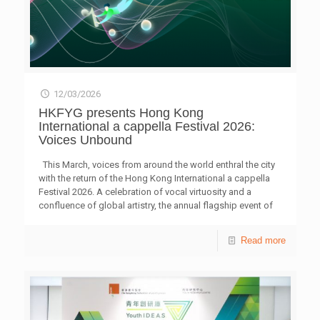
12/03/2026
HKFYG presents Hong Kong
International a cappella Festival 2026:
Voices Unbound
This March, voices from around the world enthral the city
with the return of the Hong Kong International a cappella
Festival 2026. A celebration of vocal virtuosity and a
confluence of global artistry, the annual flagship event of
The Hong Kong Federation of Youth Groups (HKFYG) will
take the theme of “Voices Unbound” this year. Taking
Read more
place from 21 to 29 March, more than 20 local and
international vocal bands will transform the city into a living
soundscape, one where creativity and expression
transcend borders. Across nine days, over a dozen stage
performances and community showcases will invite
[…]