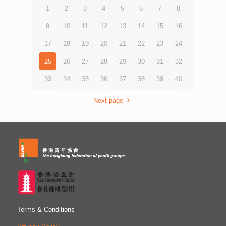
齊全，大部分手術儀器都是最新款的設備，與香港的眼科中
1
2
3
4
5
6
7
8
心不相伯仲。Prof. S. Khokhar亦介紹了印度的公營醫療系統
及全民醫療計劃，若患者染上較輕微的疾病，醫療機構會收
9
10
11
12
13
14
15
16
取較少醫療費或全免，例如普通市民收費為10印度盧比，即
大約1.1港元。他表示有關醫療系統除了為本地居民服務
17
18
19
20
21
22
23
24
外，近年也有國外人求診和接受手術，大部分來自印度周邊
的中亞國家。 這次旅程令我們了解印度於醫療領域的足跡
25
26
27
28
29
30
31
32
與未來的發展趨勢，我們希望於工作上能應用所學，並向更
33
34
35
36
37
38
39
40
多業界同事及對醫療行業有興趣的青年分享，從而讓香港的
醫療行業更進步。
Next page
Terms & Conditions