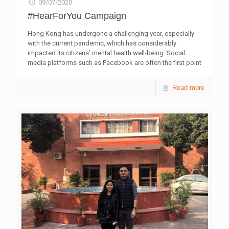
09/07/2020
#HearForYou Campaign
Hong Kong has undergone a challenging year, especially
with the current pandemic, which has considerably
impacted its citizens’ mental health well-being. Social
media platforms such as Facebook are often the first point
of outreach for people facing mental health challenges,
where they would connect with communities comprised of
Read more
people experiencing similar issues, or seek resources for
professional help. The “#HearForYou Campaign” unveiled
by Facebook today will support NPOs that are advocating
society to address mental health issues, including Agent
of Change, Caritas Youth and Community Service, St.
James’ Settlement, The Hong Kong Federation of Youth
Groups and The Samaritans Hong
[…]