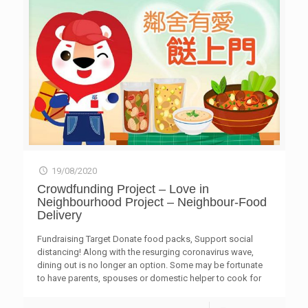
路。
19/08/2020
Crowdfunding Project – Love in
Neighbourhood Project – Neighbour-Food
Delivery
Fundraising Target Donate food packs, Support social
distancing! Along with the resurging coronavirus wave,
dining out is no longer an option. Some may be fortunate
to have parents, spouses or domestic helper to cook for
them. However, it is not that easy for elderly who live alone,
old folks scavenging cardboard boxes for a living, or