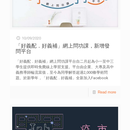
10/09/2020
「好義配．好義補」網上問功課，新增發
問平台
「好義配．好義補」網上問功課平台自二月起為小一至中三
學生提供即時免費線上學習支援。平台由企業、大專及高中
義務導師輪流當值，至今為同學解答超過2,000條學術問
題。於新學年，「好義配．好義補」全新加入Facebook
Messenger以及LINE問功課服務，為各位同學帶來更方便的
發問方式！無懼疫情反覆，開學安排如何，「好義配．好義
Read more
補」會繼續與你共同面對！