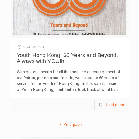
需要改進的地方。Dr. Deepak亦致力推動醫療瑜伽國際化，
他和學徒己於澳洲開設了兩所瑜伽中心，並進行講學，讓更
多人接觸醫療瑜伽療法。 透過與不同專家的交流，我們了
解印度傳統療法的特色及意義，並反思如何在西方醫學外，
參考其他治療手法，加以融合運用，相信對病人有莫大幫
助。 結合嶄新科技 開創醫療領城的未來世界 來到行程的
另一重點，我們拜訪了全印度醫科的最高學府AII India
Institute of Medical Science (AIIMS) 。學院Prof. Shariff向
25/06/2020
我們介紹「遠程醫療」 (Telemedicine) 的中心——
Youth Hong Kong: 60 Years and Beyond,
S.E.T.Faci1ity， S.E.T.分別是SkiIls、E-Iearning和
Always with YOUth
Telemedicine，中心經常舉辦遙距醫療會議，為落後地區或
者二線城市的醫生提供持續進修的機會，教授最新醫療方
With grateful hearts for all the trust and encouragement of
案。除了教學用途外，中心亦提供平台讓印度全國的醫生詢
our Patron, partners and friends, we celebrate 60 years of
問不同奇難雜症的相關問題，更定期舉辦國際研討會與國外
service for the youth of Hong Kong. In this special issue
的醫療機構進行交流。 「遠程醫療」在印度的小型私家醫
of Youth Hong Kong, contributors look back at what has
院亦有應用，主要為較偏遠村落的人提供遙距會診，醫生會
been done, while also trying to anticipate the challenges
根據需要，轉介病人到城市接受更全面檢查及治療，或與不
and opportunities that young people will face in the
Read more
同專科的醫生一同會診。我們希望可以將「遠程醫療」應用
future. We invite you to share our journey and look forward
於香港，特別在近半年疫情下，可以避免大量病人聚集於門
to your continued support.
診，減少社交接觸及傳染的可能，如有需要才進一步到診所
及醫院跟進，減少外出，「遠程醫療」值得借鑒及好好應
Prev page
用。 我們在學院裡亦探訪了國際知名的眼科教授Prof.
S.Khokhar，他帶我們參觀了AIIMS內的眼科中心，設備非常