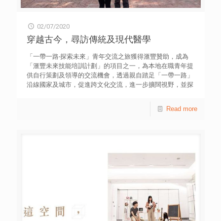
02/07/2020
穿越古今，尋訪傳統及現代醫學
「一帶一路‧探索未來」青年交流之旅​​​​​​​獲得滙豐贊助，成為
「滙豐未來技能培訓計劃」的項目之一，為本地在職青年提
供自行策劃及領導的交流機會，透過親自踏足「一帶一路」
沿線國家及城市，促進跨文化交流，進一步擴闊視野，並探
索機遇及提升未來就業技能。 新冠肺炎肆虐，全球都關心
「醫療創新」發展。兩位不同專科的醫生，沃潁琪、黃松柏
Read more
前往印度新德里及鄰近城市齋浦爾(Jaipur)，了解印度醫療
的歷史文化及現代醫療系統發展，希望將當地的醫療智慧和
經驗帶回香港。 印度位處亞洲南部，毗鄰孟加拉、尼泊爾
及斯里蘭卡。人口超過十三億，是全球第二多人口的國家，
首都為新德里( New Delhi )。印度有「世界藥房」之稱，其
仿製藥生產量佔全球百分之二十。此外，印度擁有世界上最
龐大的「免費醫療」體系，國民都能夠享有免費醫療服務。
印度醫療學術交流 揉合歷史文化及現代科技療法 印度醫
療文化遠源流長，有超過四千年的歷史。隨著時代發展，現
時不但保留及應用傳統治療法，而且融合西方療法及研發新
式遠端醫療科技。我們特地到印度展開醫療探索之旅，希望
增長醫療領域知識。 為深入認識印度傳統療法的概念及歷