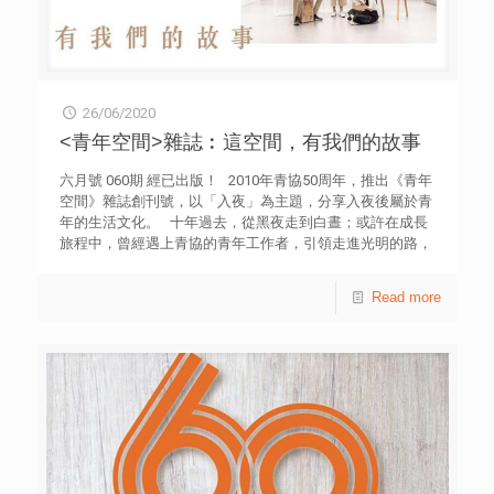
史，我們先拜訪當地著名的連鎖醫療集團JIVA Ayurveda 的
診所。駐診醫生Dr. Dubey為我們介紹其中一個富有宗教色彩
的印度古療法派別「阿育吠陀」(Ayurveda) 。這個療法講求
五行平衡，並認為疾病是由於五行中的不均衡引起。Dr.
Dubey更即席為我們示範阿育吠陀療法之一「頌唱」(own-
26/06/2020
chanting) ，了解身體與五行的互動。這與西醫理論基礎的
數學及化學等概念截然不同，讓我們大開眼界，亦令我不期
<青年空間>雜誌︰這空間，有我們的故事
然聯想起中醫學說裡的「五行」。 有「粉紅城市」之稱的
齋浦爾，不但美麗，更是著名阿育吠陀學府National
六月號 060期 經已出版！ 2010年青協50周年，推出《青年
Institute of Ayurveda (NIA) 的所在地。這所學院除了培訓專
空間》雜誌創刊號，以「入夜」為主題，分享入夜後屬於青
業醫生外，更提供免費醫療服務予當地居民。學府代表Dr.
年的生活文化。 十年過去，從黑夜走到白晝；或許在成長
Fatima 及Dr. Dev以不同例子向我們解說傳統阿育吠陀的療
旅程中，曾經遇上青協的青年工作者，引領走進光明的路，
法及所使用的工具，包括香油、草藥，甚至水蛭等。Dr. Dev
為生活帶來一點希望。在陽光下，正向成長。無論遇上多大
更向我們展示如何以現代醫療技術配合阿育吠陀療法，例如
困難或挑戰，青年身邊總有支援。 不論「逆」境或「疫」
Read more
X光，驗血及超聲波掃描等，讓我們了解更多現時印度醫術
境之中，讓我們一起繼續前行，心中有陽光，對未來保持信
發展。 探索醫療瑜伽發展 開拓全新機遇 瑜伽起源自印度，
心與希望。 雜誌來到60期，適值是青協60周年。六個在青
可說是當地的「國技」，當地政府一直致力推廣。我們特地
年空間的故事，展現社區的情懷、青年工作者與服務受惠者
到著名的醫療瑜伽中心Yoga Peace 拜訪創辦人Dhakaram
的情誼，以至學校與青協的長久伙伴關係。 這空間，有屬
大師。他為我們介紹醫療瑜伽的概念，講解如何利用瑜伽並
於我們的故事。 網上閱讀雜誌按此
以儀器輔助，醫治有頸椎及腰椎問題的病人，更即席示範治
療手法。 旅程中我們亦訪問了另一位瑜伽大師Dr.
Deepak。他分享了印度政府近年推廣瑜伽的政策，以及傳
統瑜伽被規範成醫療產業過程中遇到的困難，例如印度每家
每戶都懂得教授瑜伽，但政府在規範和控制質素上仍有很多