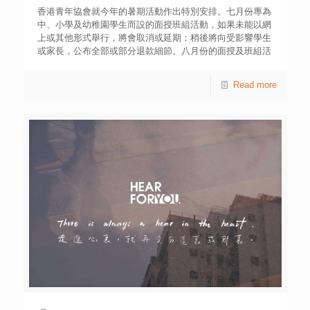
香港青年協會就今年的暑期活動作出特別安排。七月份專為
中、小學及幼稚園學生而設的面授班組活動，如果未能以網
上或其他形式舉行，將會取消或延期；稍後將向受影響學生
或家長，公布全部或部分退款細節。八月份的面授及班組活
動，將視乎疫情最新發展，再作決定。 考慮到部分家長的
需要，青協轄下的青年空間，將如早前一樣，維持有限度的
Read more
暫託服務，而所有進入單位人士，必須跟從防疫指引，提高
戒備，包括量度體溫、用消毒酒精搓手液、佩戴口罩並填寫
健康申報表。 根據社會福利署的指引，單位現時只提供有
限度服務；偶到服務、玩具借用等服務亦會暫停，服務使用
者如有特別需要，可先致電進行預約，於指定時間進入單
位。進入單位內之人士，必須自備及佩戴口罩、填寫健康申
報表及用消毒酒精搓手，並須經由職員替其量體温。如發現
發燒，該人士需立即看醫生，並回家休息，不可逗留於單位
內。