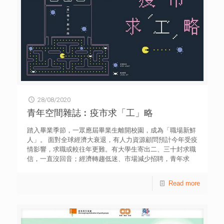
28/08/2020
青年空間雜誌︰疫市求「工」略
踏入畢業季節，一眾應屆畢業生離開校園，成為「職場新鮮
人」。 面對全球經濟大衰退，有人力資源顧問預計今年受疫
情影響，求職或較往年更難。有大學生寄出二、三十封求職
信，一直沒回音；經濟轉趨低迷、市場減少招聘，青年求
職，此刻頓失方向。 窮則變，變則通；面對就業困境，我們
需要積極裝備，以增加投身職場的應變、靈活與彈性。有青
Read more
年發展多元技能成為Slasher、有青年轉行從事專業主修以
外的工作、有青年放眼香港以外的機遇。 本期雜誌邀請了5
位青年，分享「疫」境中如何在職場保持應變、提升能力及
調整心態。縱然求職前路會比以往崎嶇，但相信總會找到出