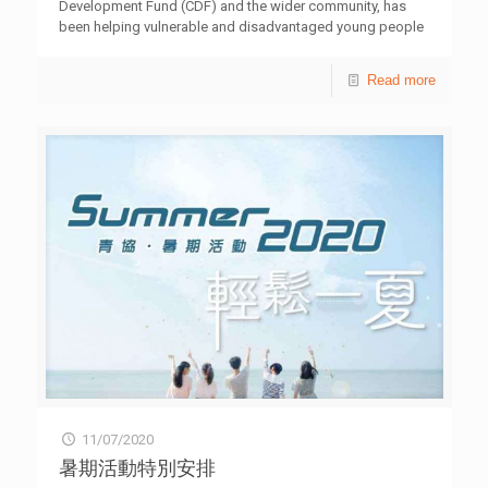
Development Fund (CDF) and the wider community, has
been helping vulnerable and disadvantaged young people
aged between 10 and 16 to save and plan for the future,
easing the burdens of intergenerational poverty. The
Read more
programme encourages young people to save and then
provides them matching funds giving them the opportunity
to not only learn the benefits of financial planning, but also
to use the money for their own personal development. This
year, with Hong Kong facing so many unprecedented
challenges, we will be encouraging
[…]
11/07/2020
暑期活動特別安排