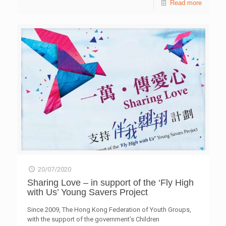
Read more
people who lost their jobs due to the pandemic, to have
the resources to prepare a home meal. In addition, with a
higher risk of infection, elderly are not advised to go out
and purchase provisions of their needs. In view of that, we
[…]
20/07/2020
Sharing Love – in support of the ‘Fly High
with Us’ Young Savers Project
Since 2009, The Hong Kong Federation of Youth Groups,
with the support of the government’s Children