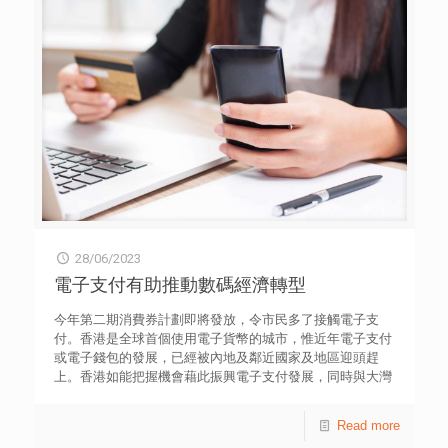
時間為5.3年，長者一人申請者約3.9年，而非長者一人申請
者的等待時間則更長。為解決迫切的住屋需求，「簡約公
屋」及「過渡性房屋」旨在惠及已輪候公屋三年或以上的人
士，而「過渡性房屋」更配額一定比例予輪候公屋不足三年
但居住於不適切居所的人士，提供另一個選擇。這兩項計劃
配合《長遠房屋策略》（下稱《長策》）中，預計在2027年
後相繼落成的43萬個單位，理論上可解決大部分市民的住屋
需要。 考慮到與《長策》接軌、實際使用率、承載能力，
以及工程延誤等因素，對政府以「提速、提效、提量、提
質」來解決房屋問題的建屋目標帶來各種挑戰。房屋局認為
新式的「組裝合成」建築方法能節省施工時間，在建築業界
的支持下，有信心各項計劃能按時達成建屋目標。透過有序
的建屋目標、引入更多新選址及低租金等利民措施，這兩項
28/06/2023
計劃的協同效應將有助解決相關市民的住屋需求。 最近青
協M21網台節目《傾．盡全力》，幾位專業青年探討上述議
電子支付有助推動數碼經濟轉型
題時，還關注兩項計劃的室內設計、周邊居住環境及社區支
援配套等，為居民提供適切的居住環境，提升整體的「幸福
今年第二期消費券計劃即將發放，令市民多了接觸電子支
感」。鑑於兩項計劃的室內設計存在差異，例如部分單位沒
付。香港是全球首個使用電子貨幣的城市，惟近年電子支付
有冷氣及抽油煙機等家電，小組建議營運機構可按住戶需要
或電子錢包的發展，已經被內地及鄰近國家及地區迎頭趕
安排團購電器，既為入住家庭提供了購置家電的彈性，又為
上。香港如能把握機會藉此振興電子支付發展，同時與大灣
他們提供支援，以更優惠的價錢購買相關家電設備，以滿足
區其他城市協作金融創科，將有助鞏固香港國際金融中心地
短期居住的需要。 在室外環境的軟硬件設計方面，小組建
位，為青年帶來機遇。 新冠疫情爆發以來，政府數度派發
Read more
議總結過去相關計劃的經驗，加強社區周邊的配套設施，比
消費券，目的是提振經濟，更改變大家的消費模式，催使更