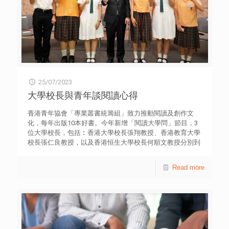
25/07/2023
大學校長與青年談閱讀心得
香港青年協會「專業叢書統籌組」致力推動閱讀及創作文
化，每年出版10本好書。今年新增「閱讀大學問」節目，3
位大學校長，包括︰香港大學校長張翔教授、香港教育大學
校長張仁良教授，以及香港恒生大學校長何順文教授分別到
書展會場，與青年談閱讀心得及高等院校發展。 香港大學
校長張翔教授鼓勵學生擴闊閱讀渠道，亦可以閉起眼睛聽有
Read more
聲書，籍此想像書中內容，增加學生的想像力。他向學生推
薦書籍 “Critical Thinking Skills: Developing Effective
Analysis and Argument” (中譯：批判性思考: 跳脫慣性的思
考模式) 。張認為獲取知識不限於閱讀，還在於如何消化內
容，並跳出傳統思維框架，以新的眼光看不同問題。他也向
學生推薦書籍 “How to Take Smart Notes: One Simple