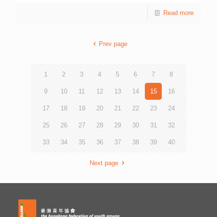
台。政府的網上預訂康體設施、各部門的支付服務如申請駕
and support. We will miss him, but rejoice in his life of
Read more
駛執照等亦應增設更多相關支付方法。 面對粵港澳大灣區
service. With our deepest condolences to all his loved
發展機遇，他們建議 相關金融機構推出旅客使用的電子錢
ones at this sad time. 香港青年協會副贊助人兼龍傳基金名
包，方便在大灣區城市同時使用多種電子貨幣，以持續擴大
譽顧問楊鐵樑爵士，大紫荊勳賢於2023年6月24日與世長
金融互聯互通。另方面，他們認為香港可發揮優勢，作為大
Prev page
辭。 本會全體仝人謹此致以深切哀悼與懷念，並向楊鐵樑
灣區企業進軍國際市場的跳板。本港大部分的支付系統都整
爵士家人表示誠摯慰問！
合了國際信用卡、內地電子錢包及本地支付工具，香港全面
性定位可助大灣區企業更快速了解國際市場需求及打開國際
1
2
3
4
5
6
7
8
市場局面。 他們亦觀察到，公眾關注電子支付衍生的網絡
安全問題，認為需要保障各持分者。另外，如果香港與內地
9
10
11
12
13
14
15
16
容許部分相關法規互通，並運用科技創新，例如：香港電子
錢包能認證內地身分證開設戶口，則彰顯大灣區城市更緊密
17
18
19
20
21
22
23
24
連繫，有助市民享受電子支付便利。
25
26
27
28
29
30
31
32
33
34
35
36
37
38
39
40
Next page