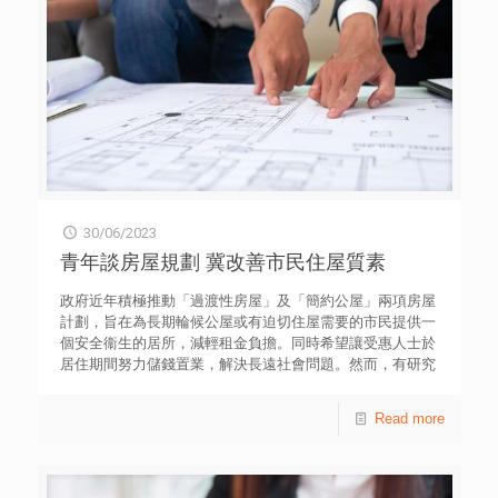
Technique to Boost Writing, Learning and Thinking by
sonke ahrens”(中譯：卡片盒筆記) ，他說做好筆記是提高
閱讀效率的關鍵，如何把一本厚厚的書濃縮成一頁筆記的精
華，是一種重要的閱讀技能。 香港教育大學校長張仁良教
授與青年分享時，直言最愛閱讀武俠小說，例如《天龍八
部》、《笑傲江湖》，因為永不過時，並且有豐富的想像空
間，亦喜歡在睡前閱讀中國歷史書籍，能夠提升知識及充實
自己。對於大學課程引入大灣區元素，張仁良教授指自己見
證內地發展迅速，認為香港與大灣區可互補不足，本地青年
不應抗拒認識內地不同城市的文化和經濟發展，「多一個選
擇，永遠比少一個選擇更好。」 香港恒生大學校長何順文
30/06/2023
教授則鼓勵青年培養每日閱讀的習慣，建議選擇少干擾及可
靜心閱讀的環境，並且做筆記摘要，能夠獲得較大的樂趣及
青年談房屋規劃 冀改善市民住屋質素
啟發。愈來愈多青年投身文創產業，他指業界對創作及管理
人才的需求大幅增加，並建議初創青年要創造獨特的風格，
政府近年積極推動「過渡性房屋」及「簡約公屋」兩項房屋
以自己的故事帶入社區，感動他人，方可突圍而出。
計劃，旨在為長期輪候公屋或有迫切住屋需要的市民提供一
個安全衞生的居所，減輕租金負擔。同時希望讓受惠人士於
居住期間努力儲錢置業，解決長遠社會問題。然而，有研究
顯示香港連續第13年高踞全球樓價最難負擔城市榜首，公屋
的申請數字及輪候時間更屢見新高，反映本港的住屋問題日
Read more
益嚴重。因此，政府推出不同的房屋計劃，以應對市民的住
屋需求。 根據香港房屋委員會於3月底公布的最新公屋輪候
數字，目前約有133,200宗一般公屋申請，以及約97,100宗
配額及計分制下的非長者一人申請。一般申請者的平均輪候