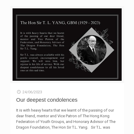
如改善交通網絡、增加休憩空間、自修室、診所及共享空間
多電子交易。政府資料顯示，在政府首次推出消費券計劃
等。此外，從社區規劃及城市設計的角度出發，制定可行的
後，主要儲值支付平台合共增加至660萬個消費者賬戶和約
周邊生活配套，加入促進社區共融的服務，例如幼兒服務
13萬個商戶用家。據《Visa消費者支付取態研究2.0》顯
等，提升社區及居民的「幸福感」。 當然，在短期房屋設
示，本港消費者電子支付的使用量首次超越現金，為 2019
施上構建及執行上述設施時，難免要考慮成本效益的問題。
年有紀錄以來第一次。 所謂電子支付，簡單而言，就是將
要在短時間內建立有效的配套，政府及社會服務機構需要通
紙本流程換成電子程序處理的支付模式。在香港，電子錢包
力合作，小組建議當局成立委員會，定期檢視「簡約公屋」
支付服務亦可分為儲值和非儲值兩大類。香港可說是全球電
及「過渡性房屋」兩項計劃的房屋供應和上樓進度，及時作
子支付的先驅，是首個使用電子貨幣(八達通)的城市。隨著
出調整，同時提供支援平台予各營運機構交流及分享經驗，
科技發展，世界各國在金融和銀行業都加快數碼化步伐，電
整合資源，作出全面支援，最大化兩項計劃的成效。 最
子支付已成為金融服務業轉型的核心，其重要性主要基於：
後，兩項房屋計劃所採用的是嶄新而充滿彈性的多元建築模
提升經濟動的效率、節省營運成本，以及推動產業轉型和創
式，完成使命之後仍然值得討論其可持續性。對於此類新穎
新。 早前青協M21網台節目《傾‧盡全力》中，幾位專業青
的模式，各界的意見及討論對項目非常重要，以提出更多可
年討論上述議題時指出，數碼化與我們生活和全球經濟已不
行的想法，一起出謀獻策。
可分割，香港必須加緊步伐追上趨勢。他們認為推廣電子支
付障礙之一是缺乏廣泛性，欠缺小商戶支持。因為商戶需要
承擔多層服務商收費，加上到賬時間長，減低資金周轉靈活
24/06/2023
性，變相減低他們裝置電子支付平台意欲。同時，政府服務
只接受有限度的電子付款，沒有與時並進。他們建議當局應
Our deepest condolences
主動與電子支付供應商協商作彈性收費，為小額交易商戶取
消每筆交易的最低手續收費，並補貼一次性安裝費。 他們
It is with heavy hearts that we learnt of the passing of our
亦認為電子支付基建的周邊配套很重要，期望政府能帶牽頭
dear friend, mentor and Vice Patron of The Hong Kong
作用，產生雪球效應，當市民形成一個消費者習慣後，就會
Federation of Youth Groups, and Honorary Advisor of The
帶動所有商戶都提供電子收款。例如針對行業特性，以飲食
Dragon Foundation, The Hon Sir T.L. Yang. Sir T.L. was
業及零售業商戶為例，可在租約要求店舖提供電子支付平
always available with his gentle counsel, encouragement