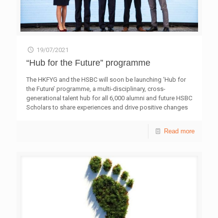
19/07/2021
“Hub for the Future” programme
The HKFYG and the HSBC will soon be launching ‘Hub for
the Future’ programme, a multi-disciplinary, cross-
generational talent hub for all 6,000 alumni and future HSBC
Scholars to share experiences and drive positive changes
in the wider community. Stay tuned for the latest
information!
Read more