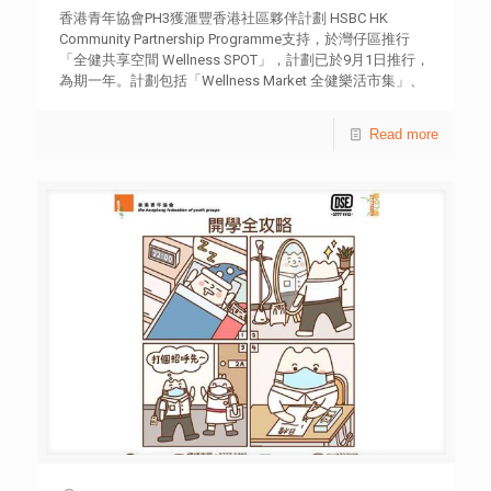
香港青年協會PH3獲滙豐香港社區夥伴計劃 HSBC HK
Community Partnership Programme支持，於灣仔區推行
「全健共享空間 Wellness SPOT」，計劃已於9月1日推行，
為期一年。計劃包括「Wellness Market 全健樂活市集」、
「青年導師同行計劃」、「灣仔全健計劃」及「全健午膳共
享空間」四大項目。 此資助計劃期望透過招募受疫情影響
Read more
而失業或就業不足的青年擔任身心全健導師，提供免費場地
開設不同的工作坊或班組，讓專業青年導師可運用既有的專
長為基層家庭、在學青少年和區內上班人士提供鍛練身體或
舒緩心靈的免費工作坊/課堂，提升他們對身心健康的關注
和支援。PH3亦會於午膳時段將場地打造為輕鬆愜意的紓壓
空間，提供免費用膳地點之餘，亦會邀請嘉賓或青年導師帶
領使用「空間」的人士參與健康飲食、生活資訊和身心健康
等資訊，令服務使用者渡過一個輕鬆的午膳時間。此外，
PH3會於11月舉辦全健樂活市集，提供身心健康的工作坊、
攤位及體驗活動，當中包括藝術、音樂、體適能、正念等內
容，讓社區人士跟隨青年導師全健樂活一番。