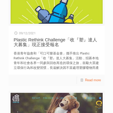
09/12/2021
Plastic Rethink Challenge「收『塑』達人
大募集」現正接受報名
香港青年協會和「可口可樂基金會」攜手推出 Plastic
Rethink Challenge「收『塑』達人大募集」活動，招募本地
青年和社會各界一同參與回收再造的環保之旅，鼓勵大眾建
立環保行為和改變習慣，長遠解決因不當處理塑膠廢物而產
生的環境問題。 Plastic Rethink Challenge「收『塑』達人
大募集」由即日起至 2022年6 月免費為學生提供連串環保教
Read more
育和體驗工作坊，包括：綠色講座﹑指導學生如何由用家角
度實踐校內膠樽回收﹑參觀最新環保行業及體驗升級再造過
程等，旨讓學生學習如何轉廢為用，賦予塑膠廢物一個新的
生命。 計劃概覽: 問卷調查：了解香港塑膠回收問題
(2021年11月) 教育工作坊：工作坊將涵蓋香港塑膠回收的現
況，讓參加者體驗塑膠的重塑過程 (2021年11月至2022年5
月) 膠樽回收：在香港的不同地點放置回收箱，鼓勵大眾一