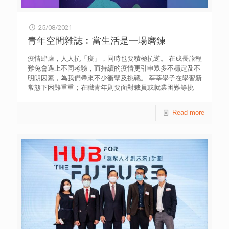
25/08/2021
青年空間雜誌︰當生活是一場磨鍊
疫情肆虐，人人抗「疫」，同時也要積極抗逆。 在成長旅程
難免會遇上不同考驗，而持續的疫情更引申眾多不穩定及不
明朗因素，為我們帶來不少衝擊及挑戰。 莘莘學子在學習新
常態下困難重重；在職青年則要面對裁員或就業困難等挑
戰，年輕一代如何能夠磨鍊出抗逆應變能力，以適應逆境、
跨越種種難關？ 無論在學或在職青年，都需要磨鍊出抗逆
Read more
力，跨越高山低谷。 在不明確的前景下，盼望透過故事，激
勵青年，勇於面對艱辛挑戰、迎難而上，同時主動尋找支援
服務，定能把難關一一衝破，在新常態下，自強不息、逆流
而上。 青年空間雜誌網上電子版：
cps.hkfyg.org.hk/ysm/magazineissues