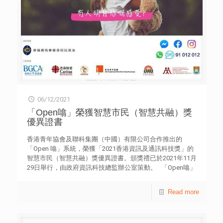
起回收膠樽，養成回收習慣 (2021年11月至2022年5月) 升級
再造：以計劃內所收集相等份量塑膠材料進行重塑 (2022年5
月至6月) 回贈社區：重塑再新產品回贈社區 (2022年5月至6
月) 活動詳情及報名
06/12/2021
「Open噏」榮獲智慧市民（智慧共融）獎
優異證書
香港青年協會及聯科集團（中國）有限公司合作推出的
「Open 噏」系統，榮獲「2021香港資訊及通訊科技獎」的
智慧市民（智慧共融）獎優異證書。頒獎禮已於2021年11月
29日舉行，由政府資訊科技總監辦公室策動。 「Open噏」
由香港賽馬會慈善信託基金的支持及捐助，為年青人而設的
網上情緒支授平台。全天候24小時，透過社交媒體和不同訊
Read more
息工具，讓年青人以手機、平板或電腦，在WhatsApp、
Facebook Messenger、手機短訊或官方網站進行溝通。陪
伴年青人一起面對來自學業、家庭、及工作等引致的情緒困