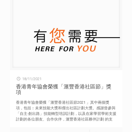
擾。 於2020年發佈的SMART模組，融合專業的社會務知識
和機器學習的運算能力，利用NLP技術，在中英混合的對話
內容中，實時執行語意分析，不但大大縮短數據分析的時
間，更有效地發掘年青人的求助趨勢。 輔導員在每個對話
容中，透過SMART模組，能準確地辦識出求助者的主要困
擾。同時，更可以監察着求助者的自殺指數及情緒變化，及
時利用SMART模組提供的指導方式、及有用資信，為年青人
解懮。 平台於2018年10月推出至今，已為超過77,000人次
提供了適切的服務。「Open噏」將繼續利用最先進的科技
及技術，為香港的年青人提供情感支援和預防自殺。
18/11/2021
香港青年協會榮獲「滙豐香港社區節」獎
項
香港青年協會榮獲「滙豐香港社區節2021 」其中兩個獎
項，包括︰未來技能大獎和傑出社區計劃大獎。感謝曾參與
「自主‧創出路」技能轉型培訓計劃，以及在家學習學術支援
計劃的各位朋友、合作伙伴，滙豐香港社區夥伴計劃 的支
持。 未來技能大獎 香港青年協會領袖學院──「自主‧創出
路」技能轉型培訓計劃 傑出社區計劃大獎 M21媒體空間──