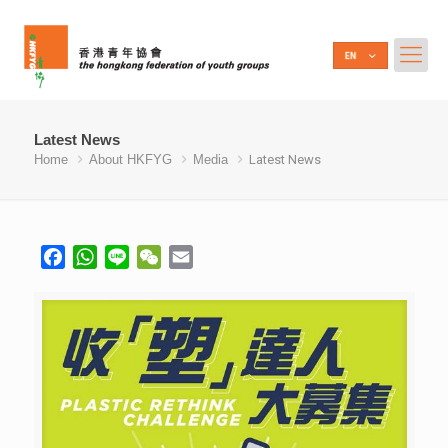
Latest News
Home
About HKFYG
Media
Latest News
Facebook
WhatsApp
Line
WeChat
Email