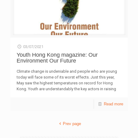
03/07/2021
Youth Hong Kong magazine: Our
Environment Our Future
Climate change is undeniable and people who are young
today will face some of its worst effects. Just this year,
May saw the highest temperatures on record for Hong
Kong. Youth are understandably the key actors in raising
awareness. They address issues such air pollution, fossil
fuels, extreme weather, garbage strewn beaches and
Read more
overflowing landfills, rising mean sea levels and the risks
posed by coastal flooding. Their efforts are seen in the
work of numerous environment-related NGOs and the
Prev page
Local Conference of Youth (LCOY) which shares the
outcome of annual climate negotiations about renewable
sources and carbon neutrality. Online version: Youth
[…]