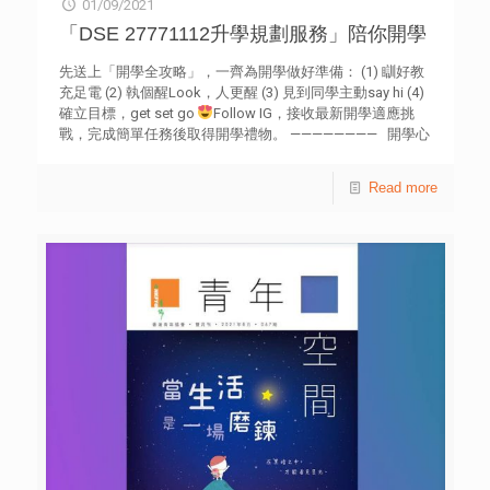
01/09/2021
「DSE 27771112升學規劃服務」陪你開學
先送上「開學全攻略」，一齊為開學做好準備： (1) 瞓好教
充足電 (2) 執個醒Look，人更醒 (3) 見到同學主動say hi (4)
確立目標，get set go
Follow IG，接收最新開學適應挑
戰，完成簡單任務後取得開學禮物。 ———————— 開學心
事台 1.Inbox IG /填google form
https://forms.gle/MPgdHRXyC8ybaGP67 寫低心事 2.可選擇
Read more
社工/過來人義工call你，暢談心事 3.亦歡迎你call我們，傾
下開學心情 ———————————- 關心一線：27778899 DSE
升學專線：27771112 WhatsApp：54055051（查詢DSE活
動詳情） WhatsApp：62778899（Utouch） Facebook：
DSE 27771112 Instagram：dse27771112 &
oneline27778899