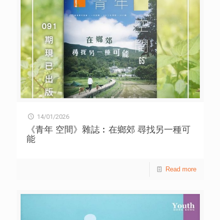
規劃到團隊協作的模式，並剖析YouTube演算法運作，以及
多平台差異化經營策略。面對現實挑戰，兩位均強調創作者
初期難免面對經濟壓力，青年創作者應主動思考及制訂自己
的「營運計算計劃」，以理性平衡理想與生存。 談及靈感
來源，兩位嘉賓認為，創意並非憑空而生，他們私下極其勤
力地觀摩大量經典電影與媒體創作，從中發掘市場上尚未出
現的獨特空隙。他們指出，創意往往並非由零開始，而是經
過參考與鑽研後，再加以轉化與創新。兩位更強調，無論多
有創意的人都會有盲點，因此必須具備開放的心態，接納團
隊不同的意見，並持續自我檢討。這場交流不僅傳授技術，
更引導青年以專業且負責任的態度實踐創作夢想。 「KOL
有料到」是青協6間21C青年空間於賽馬會21C@JC計劃的其
14/01/2026
中一個「青成共創」項目。未來，這群青年創作者的作品將
陸續在青年空間的網站、社交媒體及21C@JC TO_MO應用程
《青年 空間》雜誌︰在鄉郊 尋找另一種可
式發布，敬請留意。
能
Read more