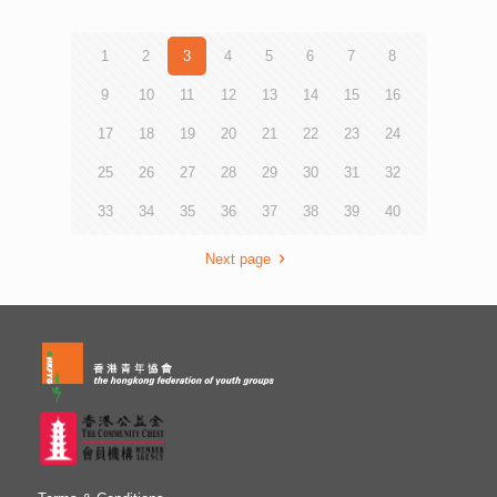
治/心理介入費用，請留意及與申請人協商合適的援助安
排，如有需要，可申請續期。 查詢或聯絡：全健空間（香
港）3755 7021 wp@hkfyg.org.hk *本計劃獲香港迪士尼樂
1
2
3
4
5
6
7
8
園度假區全額資助
9
10
11
12
13
14
15
16
17
18
19
20
21
22
23
24
25
26
27
28
29
30
31
32
33
34
35
36
37
38
39
40
Next page