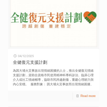
04/12/2025
全健復元支援計劃
為因大埔火災事故出現情緒困擾的人士，推出全健復元情緒
支援計劃，資助合資格市民使用精神科專科診治、臨床心理
介入或社工情緒輔導，協助市民跨越創傷，重建心理韌力與
內心安穩。 服務對象： 因大埔火災事故而出現情緒困擾、
年齡介乎6至35歲的香港居民 申請方法： 經註冊社工轉介
轉介流程表 填妥轉介表格，以電郵方式遞交至秘書處(
Read more
wp@hkfyg.org.hk) PDF版本 | WORD版本 自行申請 填妥
申請表格（網上表格https://shorturl.at/BW5N3） 註冊社工
將會盡快聯絡你進行初步評估，以便確認為因相關事故而出