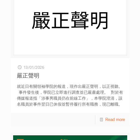
13/01/2026
嚴正聲明
就近日有關領袖學院的報道，現作出嚴正聲明，以正視聽。
事件發生後，學院已立即進行調查並已嚴肅處理。 對於有
傳媒報道指「涉事男職員仍在前線工作」，本學院澄清，該
名職員於事件翌日已休假並暫停履行所有職務，現已離職。
本學院及營舍一向有明確工作守則及活動指引。如發現任
何職員有違規行為，學院必定嚴肅處理，絕不姑息。 本學
Read more
院亦關注外界因報道而產生之疑慮，我們會持續加強員工培
訓，確保日後不再出現同類情況。