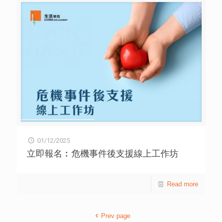
現情緒困擾者 服務內容： 成功申請者將按個別需要獲安排
不多於四節的以下其中一項服務： 參與是項計劃的協作精神
科專科醫生診治（包括診金及藥費，藥費津貼上限為港幣
$4,500元） 由臨床心理學家提供的心理服務 由註冊社工提
供的情緒輔導 首次到診後，申請者可向計劃協作醫生領取轉
介信，排期公立醫院精神科門診 完成四次節數後，如有需要
(根據醫生、臨床心理學家及社工評估)，申請者可申請續
期，成功續期者可獲額外兩次免費診治或會談 服務時段：
申請日期：即日至2026年3月31日 申請人須於2026年9月30
日或之前完成所有節數，如限期前未完成四次節數，申請人
可選擇自費接受餘下的服務 計劃不包括以下個案類別： 現
正接受私立／公立精神科診治服務人士 疑似或確診思覺失調
智力評估 有特殊學習需要(SEN)青少年之評估服務 有即時自
殺危機或須作緊急支援的個案 申請人須知： 參加者須自願
01/12/2025
參與此計劃，未滿18歲之申請人須獲得監護人同意。 參加
者須於收到確認信後一個月內完成預約計劃協作醫生、臨床
立即報名︰危機事件後支援線上工作坊
心理學家或社工，如一個月內未進行預約則當作放棄名額，
須重新再申請服務。 若參加者已排期公立醫院精神科新症服
務，醫院提供的首次面診日期，必須與申請是項計劃的日期
Read more
相隔最少十星期。 轉介社工須知： 轉介社工須於申請人首
次到診時陪同到診，以便了解及跟進其情況。 轉介社工有責
任跟進申請人預約醫生的情況以確保申請人得到合適的治
Prev page
療。 計劃將資助每名成功申請人不多於四次之精神科專科診