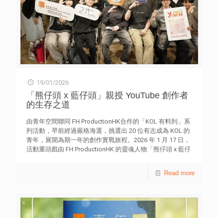
19/01/2026
「熊仔頭 x 藍仔頭」親授 YouTube 創作者
的生存之道
由青年空間聯同 FH ProductionHK合作的「KOL 有料到」系
列活動，早前經過嚴格海選，挑選出 20 位有志成為 KOL 的
青年，展開為期一年的創作實戰旅程。2026 年 1 月 17 日，
活動重頭戲由 FH ProductionHK 的靈魂人物「熊仔頭 x 藍仔
頭」親臨坪石青年空間，分享「YouTube 創作者生存指
南」，吸引青年到場汲取寶貴經驗。 為配合 21C@JC 計劃
Read more
中「青成共創」的核心理念，「KOL 有料到」並非單向課
程，而是由青年空間、FH ProductionHK及 20 位獲選青年，
將在未來一年擔任 Youthspot21 的 KOL團隊，透過專業指
導，一同探索如何在競爭激烈的多媒體市場中站穩腳步、持
續創作。 分享會中，兩位嘉賓分享他們從頻道定位、內容