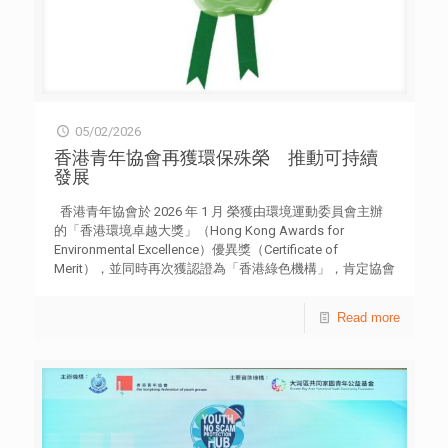
05/02/2026
香港青年協會再獲環保殊榮 推動可持續
發展
香港青年協會於 2026 年 1 月 榮獲由環境運動委員會主辦
的「香港環境卓越大獎」（Hong Kong Awards for
Environmental Excellence）優異獎（Certificate of
Merit），並同時再次獲認證為「香港綠色機構」，肯定協會
在環境管理及可持續發展方面的持續承諾與實踐成果。 是
次獲獎標誌著協會在環保表現上的重要進展。香港青年協會
Read more
總辦事處於「減廢證書（WasteWi$e Certificate）」中首次
達致卓越級別（Excellent Level），並於「節能證書
（EnergyWi$e Certificate）」中取得基本級別（Basic
Level），反映協會在日常運作中積極推行源頭減廢、節能
管理及建立綠色工作文化的成效。 香港青年協會繼續將可
持續發展納入服務主流方向，積極推動青年關注氣候變化及
愛惜環境議題。透過環境教育、行動實踐及帶領改變三個層