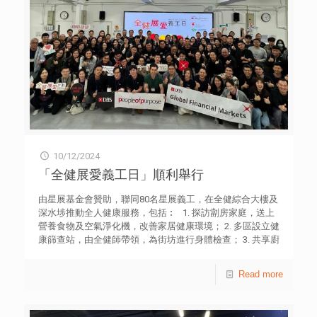
10/12/2024
「全健展愛義工日」順利舉行
由星展基金會贊助，聯同80名星展義工，在全健綜合大樓及
深水埗推動全人健康服務，包括︰ 1. 探訪劏房家庭，送上
營養食物及空氣淨化機，改善家居健康環境； 2. 多區設立健
康篩查站，由全健師帶領，為街坊進行身體檢查； 3. 共享廚
房工作坊，學習運用平價食材製作健康小食，將健康烹飪帶
回家。
Read more