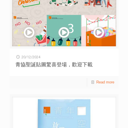
生正正需要一點任性。許恩怡也深感認同，認為一點任性，
正是青春的可貴之處，自己也一直努力堅持初心。 聽到嘉
賓對於堅持追夢的分享後，在場的青年反應踴躍，並把握機
會發問。被問及劇中角色蘇昇華由兩人分別擔任年少及年長
時期，製作團隊認為兩人有哪些相似特質，以飾演同一角色
的追夢歷程時，年少版飾演者陳卓賢表示，演員外表雖然不
盡相同，但只要發掘出角色特質，就可以於不同時期呈現該
角色的獨有氛圍。 現場還有青年主動向導演了解電影製作
過程，問及製作團隊如何尋找到與劇情相當契合的拍攝場
景，如兩位主角以音樂定情的船景等。導演指出，除了幕後
20/12/2024
工作人員花費不少功夫之外，當時也碰好遇上船廠東主的休
假空檔，才可順利拍攝。這齣電影的誕生，實在幸得各方的
青協聖誕貼圖驚喜登場，歡迎下載
協助，期望各位青年觀賞過後，從中得到力量繼續向夢想進
發。 青協TYoG!將繼續舉辦更多精彩的數碼媒體活動，活
動詳情請留意Instagram：HKFYGTYOG。 關於 TYoG! 由
Read more
香港賽馬會慈善信託基金捐助，香港遊樂場協會、香港小童
群益會、香港青年協會、香港基督教青年會及香港基督教女
青年會聯合主辦 – Jockey Club “The Year of Go!” Series
（TYoG!） 支持New Gen共同探索遊歷，持續發掘每天生活
中的驚喜和美好，定義自己的The Year of Go。