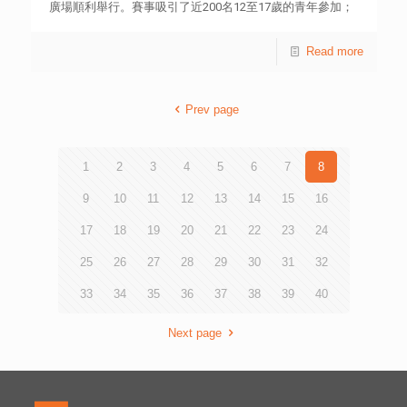
廣場順利舉行。賽事吸引了近200名12至17歲的青年參加；
從8月開始，有意競逐青年可在青協轄下9所青年空間，無限
次使用賽車模擬器參與地區選拔圈速賽。然後每所青年空間
Read more
成績最快的前3名共27名車手晉級決賽，並在電競模擬器內
的澳門東望洋賽道上展開激烈競爭。 總決賽當日，曾獲得
澳門格蘭披治大灣區GT盃冠軍的車手莫梓諾，以及香港首位
Prev page
電競賽車奧運選手周天浩出席機構邀請賽，並在台上與青年
分享他們的比賽經歷及職業生涯規劃。 賽事最終由代表賽
馬會茵怡青年空間的梁梓晞勇奪冠軍。而賽事前10名車手更
有機會於明年1月前往廣東國際賽車場進行真賽車體驗。此
1
2
3
4
5
6
7
8
外，計劃培訓的賽事青年旁評述員倪樂熙及楊朗翹的精彩旁
評也贏得了商場全場的掌聲。 Go Racing！賽車模擬器將
9
10
11
12
13
14
15
16
繼續歡迎10至24歲的青少年前往9所青年空間體驗電競賽車
17
18
19
20
21
22
23
24
活動。詳情請留意IG：HKFYGTYOG。 關於 TYoG! 由香港
賽馬會慈善信託基金捐助，香港遊樂場協會、香港小童群益
25
26
27
28
29
30
31
32
會、香港青年協會、香港基督教青年會及香港基督教女青年
會聯合主辦 – Jockey Club “The Year of Go!” Series
33
34
35
36
37
38
39
40
(「TYoG!”)支持New Gen 共同探索遊歷，持續發掘每天生活
中的驚喜和美好，定義自己的The Year of Go。
Next page