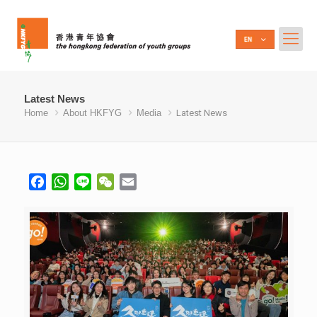
Latest News
Home
About HKFYG
Media
Latest News
Facebook
WhatsApp
Line
WeChat
Email