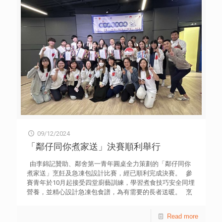
09/12/2024
「鄰仔同你煮家送」決賽順利舉行
由李錦記贊助、鄰舍第一青年圓桌全力策劃的「鄰仔同你
煮家送」烹飪及急凍包設計比賽，經已順利完成決賽。 參
賽青年於10月起接受四堂廚藝訓練，學習煮食技巧安全同埋
營養，並精心設計急凍包食譜，為有需要的長者送暖。 烹
飪決賽於Media 21媒體空間廚房舉行，最後由筲箕灣青年空
間的隊伍勝出，他們的菜式「慈菇薯仔蘿蔔炆雞」將於12月
Read more
下旬，由斤両廚師事務所協助製作成為640份急凍包，並於1