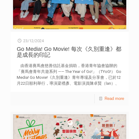
23/12/2024
Go Media! Go Movie! 每次《久別重逢》都
是成長的印記
由香港賽馬會慈善信託基金捐助，香港青年協會協辦的
「賽馬會青年共遊系列 —— The Year of Go!」（TYoG!） Go
Media! Go Movie!《久別重逢》青年專場及分享會，已於12
月22日順利舉行，導演梁禮彥、電影演員陳卓賢（lan）、
許恩怡在電影播放後亮相戲院，與現場接近300名青年分享
追求夢想的看法。 在分享會上，陳卓賢回憶自己的追夢過
Read more
程，正正是因為遙遠，所以夢想才被稱為「夢想」。所以追
夢其中一個關鍵因素，就是懷著勇於嘗試的心態，勇敢踏出
第一步。而許恩怡一人分飾兩角，亦是電影一大亮點，被問
及有些青年面對長輩時，該如何分享自己夢想，她表示：
「也許先不要把他當作長輩。」避免先入為主，反而可能會
獲得意想不到的結果。 另一方面，導演梁禮彥亦分享創作
故事，期望在場的青年觀眾從電影作品中，領略到有時候人