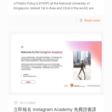
of Public Policy (LKYSPP) at the National University of
Singapore, ranked 1st in Asia and 22nd in the world, are
happy to join hands again this year to nurture Asia’s next
generation of public service leaders through equipping
Read more
young talents professionally with a wider vision and
international exposure to tackle challenges of the future
and Hong Kong better. The Scholarship nomination
application welcomes ALL members or alumni of The
HKFYG. Exclusive pre-assessment and assistance will be
provided by LKYSPP to our nominees to submit the best
application and stand a
[…]
19/11/2020
立即報名 Instagram Academy 免費證書課