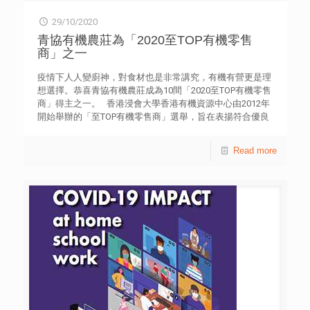
證書 活動費用：免費（按金HKD 500；參加者如出席率達
29/10/2020
80%或以上，協會將於活動完結後一個月內退回按金。）
截止日期：2020年12月11日（星期五） 立即報名：
青協有機農莊為「2020至TOP有機零售
https://bit.ly/3pAUJzV
[…]
商」之一
疫情下人人變廚神，對食材也是非常講究，有機有營更是理
想選擇。恭喜青協有機農莊成為10間「2020至TOP有機零售
商」得主之一。 香港浸會大學香港有機資源中心由2012年
開始舉辦的「至TOP有機零售商」選舉，旨在表揚符合優良
有機零售營運標準之零售商，籍以令本地有機零售業走向規
範化及專業化，促進有機產品市場的健康發展。 選購食材
Read more
或參觀青協有機農莊︰organicfarm.hk