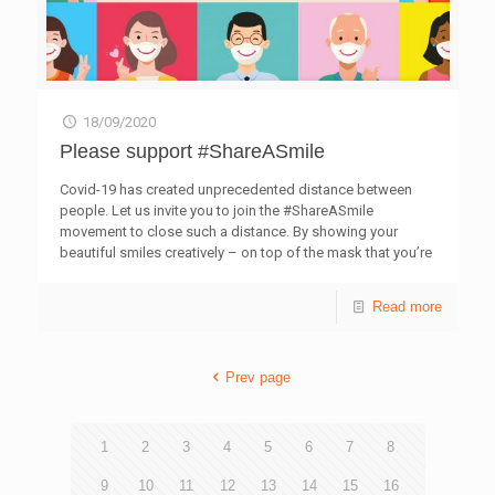
18/09/2020
Please support #ShareASmile
Covid-19 has created unprecedented distance between
people. Let us invite you to join the #ShareASmile
movement to close such a distance. By showing your
beautiful smiles creatively – on top of the mask that you’re
wearing – and taking a selfie and posting it on your
Facebook/Instagram, you can spread your kindness and
Read more
warmth across Hong Kong. When you #ShareASmile, a
group of youth members from the HKFYG and Gingko
House chefs will also join hands to distribute 10,000 meal
Prev page
boxes to those in need, especially the elderly.
1
2
3
4
5
6
7
8
9
10
11
12
13
14
15
16