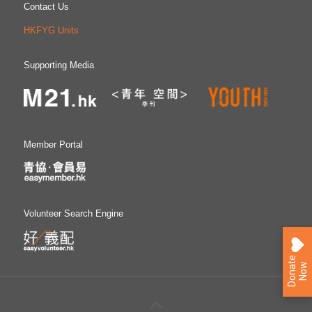
Contact Us
HKFYG Units
Supporting Media
Member Portal
Volunteer Search Engine
D
o
n
a
e
N
o
t
w