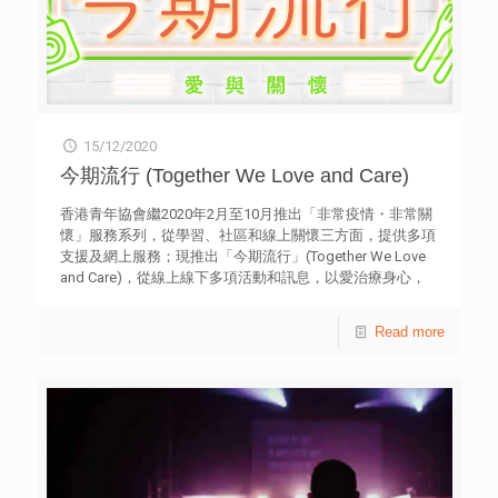
15/12/2020
今期流行 (Together We Love and Care)
香港青年協會繼2020年2月至10月推出「非常疫情・非常關
懷」服務系列，從學習、社區和線上關懷三方面，提供多項
支援及網上服務；現推出「今期流行」(Together We Love
and Care)，從線上線下多項活動和訊息，以愛治療身心，
彼此互相關懷，並流行至全港不同角落。 五大新猷項目包
括︰「Seasons of Love@M21」、「Healing Tuesday」、
Read more
「Sport-cation」、「鄰舍有愛」，以及「Inno Impact青年
創意實踐計劃」。