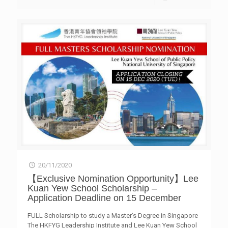
聲音導航覺察自己的呼吸。過程中，需要聆聽個人的內心感
受，從快樂、悲傷、擔心、憤怒及後悔等八種情緒中，選擇
最能代表此刻心情的一種情緒，從中學習情緒的意義和調適
之道。每種情緒體驗均附設小遊戲，讓使用者以輕鬆有趣的
方式與情緒互動，能夠接納、調節與釋放內在感受。 然
後，使用者在聲音導航下覺察自己的呼吸，回到當下，讓身
心得到真正的休息。體驗結束前會播放正念歌曲，配合清新
自然的畫面，無論此時此刻使用者的心情如何，都能夠從歌
聲中得到共鳴及療癒。 除實體裝置，解憂空間亦設有網上
平台 (https://wellnesshub.hk) 讓公眾使用，無論使用者身
在何方，也能體驗一場療癒身心的旅程。 青協領袖學院地
址︰香港新界粉嶺馬會道302號
20/11/2020
【Exclusive Nomination Opportunity】Lee
Kuan Yew School Scholarship –
Application Deadline on 15 December
FULL Scholarship to study a Master’s Degree in Singapore
The HKFYG Leadership Institute and Lee Kuan Yew School