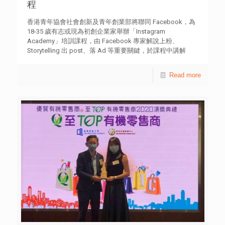
程
香港青年協會社會創新及青年創業部將聯同 Facebook，為
18-35 歲有志或現為初創企業家舉辦「Instagram
Academy」培訓課程，由 Facebook 專家解說上粉、
Storytelling 出 post、落 Ad 等重要關鍵，於課程中講解
Instagram 全攻略，從而提升生意效益。 我們還會邀請 網絡
人KOL 及成功在 Instagram 上創業的商家為大家分享
Read more
Instagram 創業歷程，以及舉辦兩場網上業務諮詢活動，讓
各位能夠與 Facebook 專家業導師深入面談及交流經營網上
業務的心得。 詳情：https://hkfyg.instagramacademy.hk
活動日期： 2020 年 12 月至 2021 年 4 月 （合共 5 次課程、
2 次 Facebook Live 嘉賓分享、2 次 Facebook 專家諮詢及
1 次學員總結分享。表現優秀的學員，有機會於4月獲推薦
與指定的香港小店會面並進行實習。） 課程內容： –
Instagram 品牌經營攻略 (基礎班) – Instagram 品牌經營學
堂：內容篇 (基礎班) – Instagram 品牌經營學堂： 內容篇
(進階班) – Instagram 品牌經營學堂： 品牌推廣篇 (基礎班)
– Instagram 品牌經營學堂：績效營銷篇 (進階班) – Live for
all：Instagram 成功創業者及網絡紅人 KOL 分享 – 網上業務
諮詢活動 上課模式：Zoom 網上教學 對象：18 – 35歲；
有潛質成為年青初創企業家及現為年青初創企業家者優先
教學語言：英語教材；以粵語教學 證書：參加者出席率達
80% 或上，可獲頒由香港青年協會及 Facebook 聯署的參加