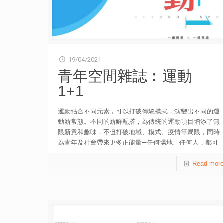
19/04/2021
青年空間雜誌︰運動
1+1
運動結合不同元素，可以打破傳統模式，演變出不同的運
動新常態。不同的新鮮配搭，為傳統的運動項目增添了無
限新意和趣味，不但打破地域、模式、疫情等局限，同時
為青年及社會帶來更多正能量—任何場地、任何人，都可
以享受運動的療癒。 將新元素加入運動項目，為運動增
添一份額外意義，燃點推動力！ 網上電子版按此 想安
Read mor
坐家中閱讀實體雜誌，感受揭書和紙張的書卷味？ 訂閱
《青年 空間》雜誌，一年6期郵寄到家中！
bit.ly/sub_ysm