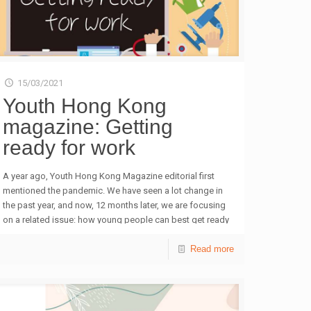
15/03/2021
Youth Hong Kong
magazine: Getting
ready for work
A year ago, Youth Hong Kong Magazine editorial first
mentioned the pandemic. We have seen a lot change in
the past year, and now, 12 months later, we are focusing
on a related issue: how young people can best get ready
for the world of work when training and internships have
mostly become a virtual experience. Online version
Read more