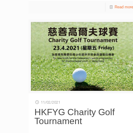
務，截止日期為4月26日。詳情可瀏覽網站
sic.hkfyg.org.hk 。 由香港青年協會主辦的「粵港澳大灣
Read mor
區青年創業先行者」，獲得民政事務局及青年發展委員會
的青年發展基金轄下「粵港澳大灣區青年創業資助計劃」
資助，是《青創同行We Venture》旗下項目。有意創業的
18至40歲本地青年，如具備一年內於本港或大灣區城市開
業的實際創業構思，或已開業不多於三年的初創業務，可
以申請最高60萬港元資助，當中包括青協提供的12萬港元
免息貸款，以及青年發展基金的48萬港元資助。 另外，
青協「社會創新及青年創業部」將會提供貼地營商培訓、
創業導師及專業諮詢、業界交流、一年免租辦公空間等一
站式創業支援服務，亦會到內地考察初創基地，增加與大
灣區城市的聯繫，有助青年開展業務。 青協自2002年
起推行多個創業重點項目，包括推行「香港青年創業計
劃」；於2014年與前海管理局、深圳青聯三方發起成立
「前海深港青年夢工場」；以及於2016年參與由民政事務
局成立的青年發展基金，為16間初創企業提供起動資金。
11/02/2021
HKFYG Charity Golf
Tournament