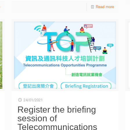
對社會的積極動力，尤其他們運用創新創意方法，將義務
e
工作帶到社會每一角落，體現重要的社會價值。 疫情持
Read more
續反覆，但並無減退青年義工的愛心和承擔。青協在線上
有「好義配．好義補」，線下有「鄰舍有愛．餸上門」等
服務。 無論疫情如何變化，青協希望青年義工的熱情都
能夠繼續感染大家，一齊努力，細心留意社會的需要，展
現關愛，以行動作出回應。
24/01/2021
Register the briefing
session of
Telecommunications