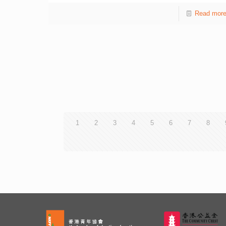
Read mor
1
2
3
4
5
6
7
8