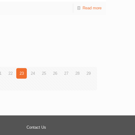
Read more
1
22
23
24
25
26
27
28
29
Contact Us