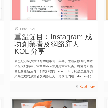
14/04/2021
重温節目︰Instagram 成
功創業者及網絡紅人
KOL 分享
新型冠狀肺炎疫情對本地零售、美容、旅遊及飲食行業帶
來極大的挑戰，當中中小企業更是首當其衝。香港青年協
會社會創新及青年創業部聯同 Facebook ，於是次直播請
來幾位成功創業者及網絡紅人，分享他們在Instagram的
e
創業故事，如何利用這平台於疫情之下轉危為機。 主持
人： 旅遊達人兼創業家 — Jerry.C 謝利 出席嘉賓：
Read more
wult.wokeuplikethis 創辦人— Jenn Lam, Tawnia Lai 遊牧
爆谷 travelpop 作者谷創辦人 — Alfred Ng Felix’s Hand
Rolled Pasta 創辦人 — Felix Cheung