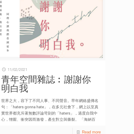
11/02/2021
青年空間雜誌︰謝謝你
明白我
世界之大，容下了不同人事、不同聲音。早年網絡盛傳名
句：「haters gonna hate」，在多元社會下，網上以至真
實世界都充斥著無數評論苛刻的「haters」，過度自我中
心，憎厭、衝突因而激發，產生對立與撕裂。 「海納百
川，有容乃大」。在個人成長裡，面對不同人事以至愈趨
複雜的社會問題，嘗試放下自我，縮小自己——設身處地
Read more