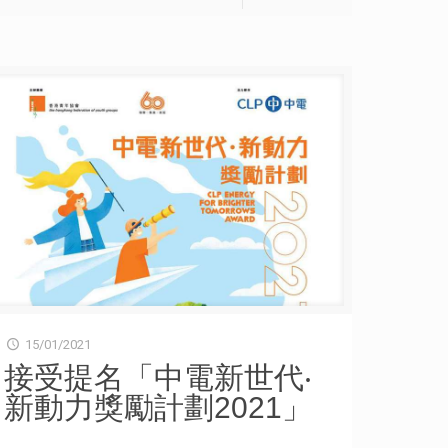
站在他人角度思考，尊重不同價值、包容不同聲音，是創
新解難、溝通協作的重要基礎。讓我們從小培養這份個人
素養及未來技能，持久建立同理心，易地而處、換位思
考、推己及人，以建立共融關係和社會。 網上電子版：
http://bit.ly/ysm_web
15/01/2021
接受提名「中電新世代‧
新動力獎勵計劃2021」