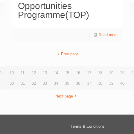
Opportunities
e
Programme(TOP)
Read more
Prev page
9
10
11
12
13
14
15
16
17
18
19
20
2
30
31
32
33
34
35
36
37
38
39
40
Next page
Terms & Conditions