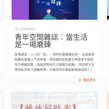
25/08/2021
青年空間雜誌︰當生活
是一場磨鍊
疫情肆虐，人人抗「疫」，同時也要積極抗逆。 在成長旅
程難免會遇上不同考驗，而持續的疫情更引申眾多不穩定
及不明朗因素，為我們帶來不少衝擊及挑戰。 莘莘學子在
學習新常態下困難重重；在職青年則要面對裁員或就
[…]
多
閱讀更多