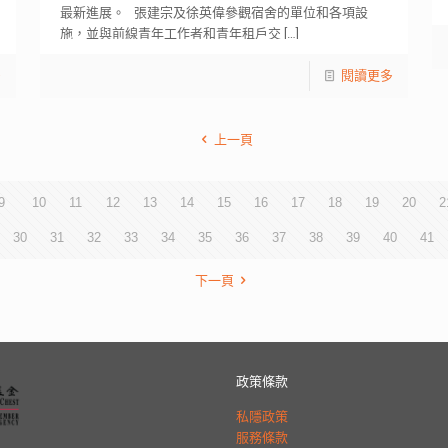
最新進展。 ​張建宗及徐英偉參觀宿舍的單位和各項設
施，並與前線青年工作者和青年租戶交
[…]
多
閱讀更多
上一頁
9
10
11
12
13
14
15
16
17
18
19
20
2
30
31
32
33
34
35
36
37
38
39
40
41
下一頁
政策條款
私隱政策
服務條款