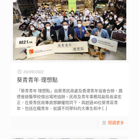
20/09/2022
葵青青年·理想點
「葵青青年·理想點」由葵青民政處及香港青年協會合辦，路
德會啟聾學校借出場地協辦。民政及青年事務局副局長梁宏
正，在葵青民政專員鄧顯權陪同下，與超過40位葵青區青
年，包括在職青年、就讀不同學科的大專生和中
[…]
閱讀更多