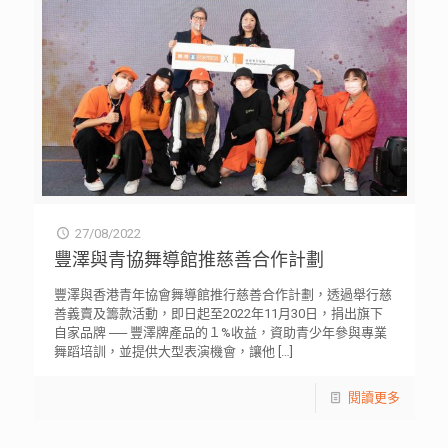
27/08/2022
豐澤與青協舞導館推慈善合作計劃
豐澤與香港青年協會舞導館推行慈善合作計劃，透過舉行慈
善義賣及籌款活動，即日起至2022年11月30日，捐出旗下
自家品牌 ── 豐澤牌產品的１%收益，資助青少年參與專業
舞蹈培訓，並提供大型表演機會，讓他
[…]
閱讀更多