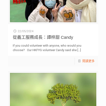
22/05/2024
從義工服務成長：譚梓甜 Candy
If you could volunteer with anyone, who would you
choose? Our HKFYG volunteer Candy said she
[…]
閱讀更多