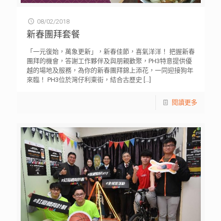
08/02/2018
新春團拜套餐
「一元復始，萬象更新」，新春佳節，喜氣洋洋！ 把握新春
團拜的機會，答謝工作夥伴及與朋親歡聚，PH3特意提供優
越的場地及服務，為你的新春團拜錦上添花，一同迎接狗年
來臨！ PH3位於灣仔利東街，結合古歷史
[…]
閱讀更多