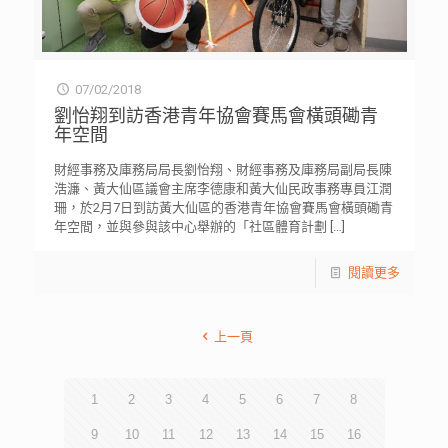
07/02/2018
劉怡翔到訪香港青年協會賽馬會橫頭磡青
年空間
財經事務及庫務局局長劉怡翔、財經事務及庫務局副局長陳
浩濂、黃大仙區議會主席李德康和黃大仙民政事務專員江潤
珊，於2月7日到訪黃大仙區的香港青年協會賽馬會橫頭磡青
年空間，並與參與該中心舉辦的「社區體育計劃
[…]
閱讀更多
上一頁
1
2
3
4
5
6
7
8
9
10
11
12
13
14
15
16