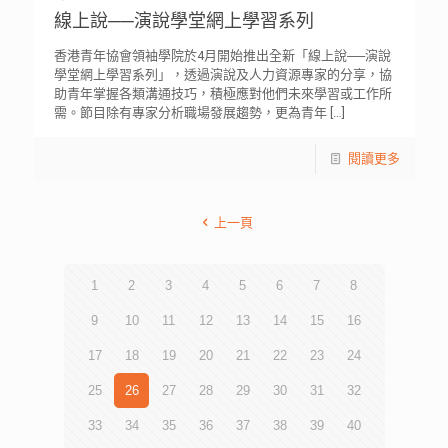
線上說──演說學堂網上學習系列
香港青年協會領袖學院於4月開始推出全新「線上說──演說
學堂網上學習系列」，透過演說及人力資源專家的分享，協
助青年掌握各類溝通技巧，積極應對他們未來學習或工作所
需。節目除有專家分析職場發展趨勢，更為青年
[…]
閱讀更多
上一頁
1
2
3
4
5
6
7
8
9
10
11
12
13
14
15
16
17
18
19
20
21
22
23
24
25
26
27
28
29
30
31
32
33
34
35
36
37
38
39
40