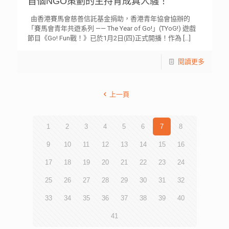
首個NGO策劃的主持育成真人騷！
由香港賽馬會慈善信託基金捐助，香港青年協會協辦的
「賽馬會青年共遊系列 —— The Year of Go!」(TYoG!) 遊戲
節目《Go! Fun戰！》已於1月2日(四)正式開播！作為
[…]
閱讀更多
上一頁
1
2
3
4
5
6
7
8
9
10
11
12
13
14
15
16
17
18
19
20
21
22
23
24
25
26
27
28
29
30
31
32
33
34
35
36
37
38
39
40
41