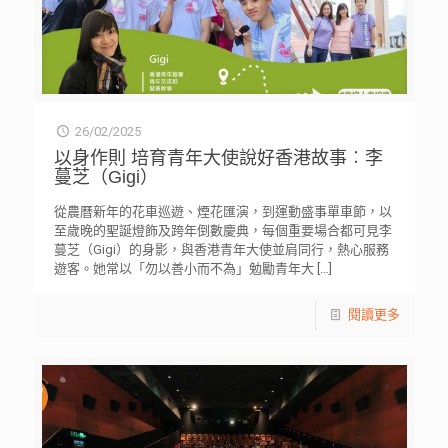
26/02/2025
以身作則 培育青年大使說好香港故事︰李
蔓芝（Gigi）
從農曆新年的花車巡遊、煙花匯演，到運動盛事單車節，以
至歲晚的聖誕燈飾及跨年倒數慶典，每個重要場合都可見李
蔓芝（Gigi）的身影，與香港青年大使並肩同行，熱心服務
遊客。她常以「勿以善小而不為」勉勵青年大
[…]
閱讀更多