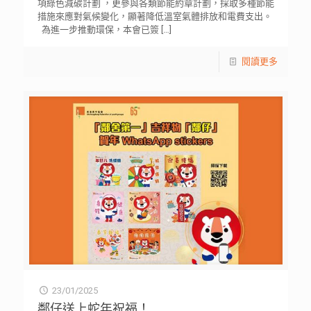
項綠色減碳計劃 ，更參與各類節能約章計劃，採取多種節能
措施來應對氣候變化，顯著降低溫室氣體排放和電費支出。
為進一步推動環保，本會已簽
[…]
閱讀更多
23/01/2025
鄰仔送上蛇年祝福！