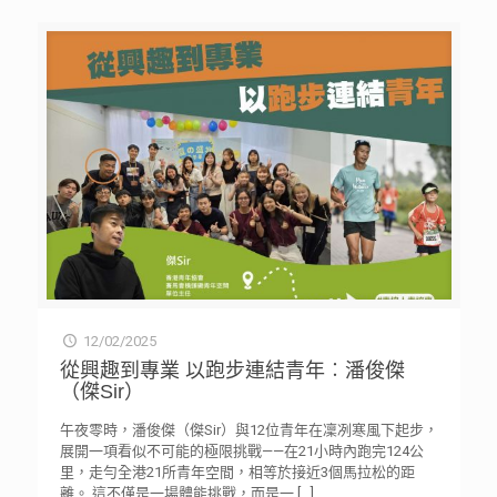
12/02/2025
從興趣到專業 以跑步連結青年︰潘俊傑
（傑Sir）
午夜零時，潘俊傑（傑Sir）與12位青年在凜冽寒風下起步，
展開一項看似不可能的極限挑戰——在21小時內跑完124公
里，走勻全港21所青年空間，相等於接近3個馬拉松的距
離。 這不僅是一場體能挑戰，而是一
[…]