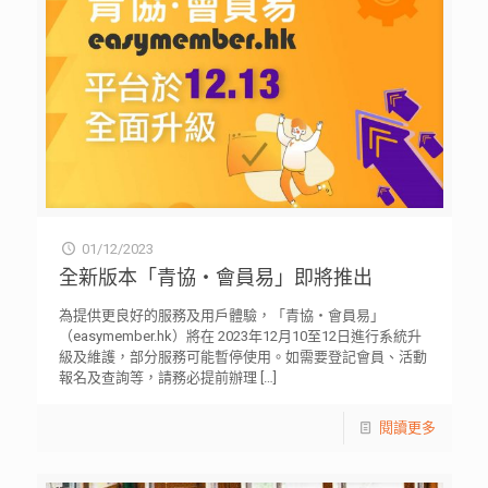
01/12/2023
全新版本「青協・會員易」即將推出
為提供更良好的服務及用戶體驗，「青協・會員易」
（easymember.hk）將在 2023年12月10至12日進行系統升
級及維護，部分服務可能暫停使用。如需要登記會員、活動
報名及查詢等，請務必提前辦理
[…]
閱讀更多