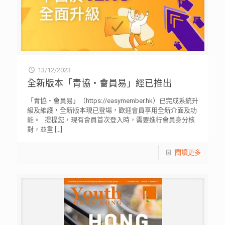
13/12/2023
全新版本「青協・會員易」經已推出
「青協・會員易」（https://easymember.hk）已完成系統升
級及維護，全新版本現已登場，歡迎會員享用全新介面及功
能。 提提您，現有會員首次登入時，需要進行會員身分核
對，並重
[…]
閱讀更多