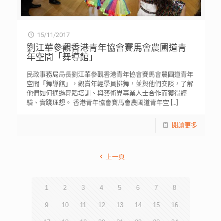
15/11/2017
劉江華參觀香港青年協會賽馬會農圃道青
年空間「舞導館」
民政事務局局長劉江華參觀香港青年協會賽馬會農圃道青年
空間「舞導館」，觀賞年輕學員排舞，並與他們交談，了解
他們如何通過舞蹈培訓、與藝術界專業人士合作而獲得經
驗、實踐理想。 香港青年協會賽馬會農圃道青年空
[…]
閱讀更多
上一頁
1
2
3
4
5
6
7
8
9
10
11
12
13
14
15
16