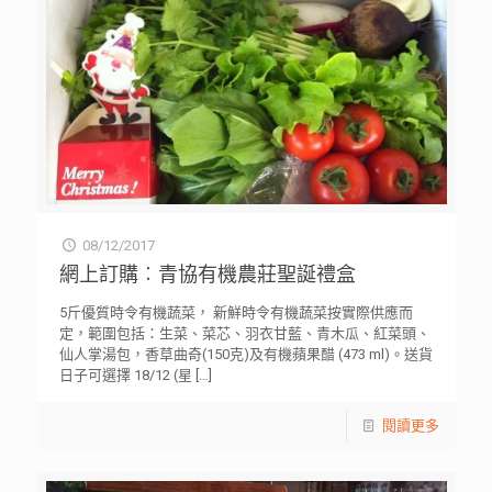
08/12/2017
網上訂購︰青協有機農莊聖誕禮盒
5斤優質時令有機蔬菜， 新鮮時令有機蔬菜按實際供應而
定，範圍包括：生菜、菜芯、羽衣甘藍、青木瓜、紅菜頭、
仙人掌湯包，香草曲奇(150克)及有機蘋果醋 (473 ml)。送貨
日子可選擇 18/12 (星
[…]
閱讀更多