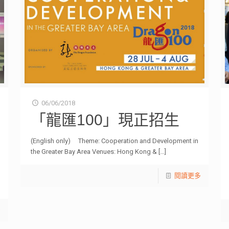
06/06/2018
「龍匯100」現正招生
(English only) Theme: Cooperation and Development in
the Greater Bay Area Venues: Hong Kong &
[…]
閱讀更多
多