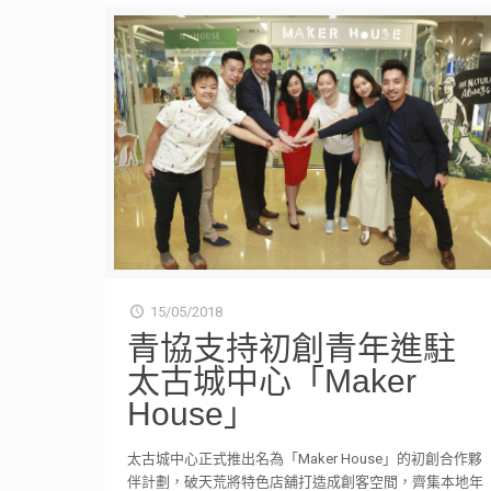
15/05/2018
青協支持初創青年進駐
太古城中心「Maker
House」
太古城中心正式推出名為「Maker House」的初創合作夥
伴計劃，破天荒將特色店舖打造成創客空間，齊集本地年