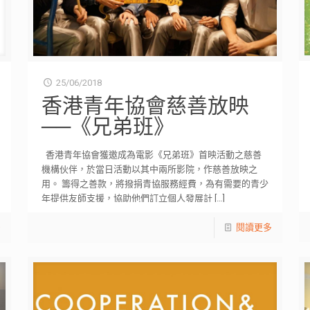
25/06/2018
香港青年協會慈善放映
──《兄弟班》
香港青年協會獲邀成為電影《兄弟班》首映活動之慈善
機構伙伴，於當日活動以其中兩所影院，作慈善放映之
用。 籌得之善款，將撥捐青協服務經費，為有需要的青少
年提供友師支援，協助他們訂立個人發展計
[…]
多
閱讀更多