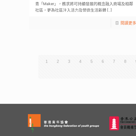
青「Maker」，務求將可持續發展的概念融入商場及相鄰
社區，更為社區注入活力及營造生活新體
[…]
閱讀更
1
2
3
4
5
6
7
8