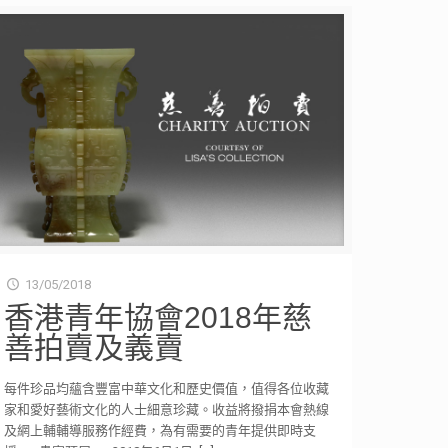
13/05/2018
香港青年協會2018年慈
善拍賣及義賣
每件珍品均蘊含豐富中華文化和歷史價值，值得各位收藏
家和愛好藝術文化的人士細意珍藏。收益將撥捐本會熱線
及網上輔輔導服務作經費，為有需要的青年提供即時支