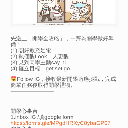
先送上「開學全攻略」，一齊為開學做好準
備：
(1) 瞓好教充足電
(2) 執個醒Look，人更醒
(3) 見到同學主動say hi
(4) 確立目標，get set go
Follow IG，接收最新開學適應挑戰，完成
簡單任務後取得開學禮物。
————————
開學心事台
1.Inbox IG /填google form
https://forms.gle/MPgdHRXyC8ybaGP67