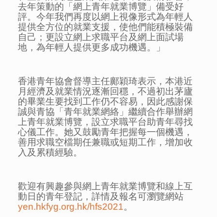
去年策動的「網上青年就業博覽」備受好
評。今年我們再度以網上視像形式為年輕人
提供全方位的就業支援，使他們能積極裝備
自己；更設立網上求職平台及網上面試場
地，為年輕人提供更多成功機遇。」
香港青年協會督導主任鄺穎琦表示，本港近
月經濟及就業情況逐漸回穩，不過初出茅廬
的畢業生要找到工作仍不容易，因此感謝保
誠與青協「青年就業網絡」繼續合作舉辦網
上青年就業博覽，設立求職平台助青年尋找
心儀工作。她又鼓勵青年把握每一個機遇，
善用求職空檔期任兼職或短期工作，增加收
入及累積經驗。
歡迎有興趣參與網上青年就業博覽和線上互
動日的青年登記，詳情及報名可瀏覽網站
yen.hkfyg.org.hk/hfs2021
。