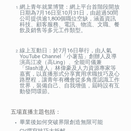
網上青年就業博覽：網上平台首階段開放
日期為7月16日至10月31日，由超過50間
公司提供逾1,800個職位空缺，涵蓋資訊
科技、顧客服務、電訊、物流、文職、餐
飲及銷售等多元工作類型。
線上互動日：於7月16日舉行，由人氣
YouTube Channel「小薯茄」創辦人及導
演高江凌（高Ling）、全能司儀兼
「Slash達人」林偉豪及人力資源專家等
嘉賓，以直播形式分享實用求職技巧及心
路歷程，讓青年有機會從多角度認識工作
世界，裝備自己、自我增值，屆時設有互
動發問環節。
五場直播主題包括：
畢業後如何突破界限創造無限可能