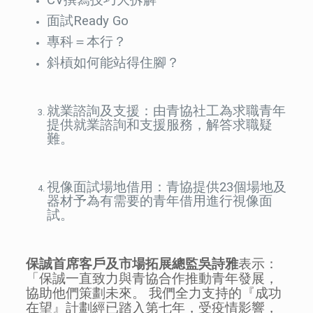
CV撰寫技巧大拆解
面試Ready Go
專科＝本行？
斜槓如何能站得住腳？
就業諮詢及支援：由青協社工為求職青年
提供就業諮詢和支援服務，解答求職疑
難。
視像面試場地借用：青協提供23個場地及
器材予為有需要的青年借用進行視像面
試。
保誠首席客戶及市場拓展總監吳詩雅
表示：
「保誠一直致力與青協合作推動青年發展，
協助他們策劃未來。 我們全力支持的『成功
在望』計劃經已踏入第七年，受疫情影響，