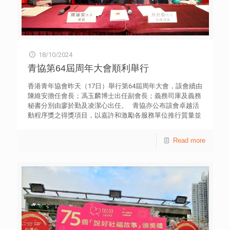
18/10/2024
青協第64屆周年大會順利舉行
香港青年協會昨天（17日）舉行第64屆周年大會，該會續由
陳維安擔任會長；馮玉麟博士出任副會長；義務司庫及義務
秘書分別由廖於勤及凌潔心出任。 青協亦公布該會卓越活
動程序獎之得獎項目，以嘉許和激勵各服務單位推行質量並
重之項目，提升工作水平和謀求突破。冠軍項目為青年創研
庫，亞軍為「重新出發」青年嘉許計劃。 青年研究中心自
Read more
2015年起成立「青年創研庫」，是本港一個屬於青年的智
庫，至今已完成80多項研究。本屆（2023-2025年度）創研
庫成員由近80位本地青年專業人士與大專學生組成，平均年
齡為27歲。透過以研究實證為基礎的討論、交流，創研庫成
員提出政策建議，期望能為社會建言獻策。青年創研庫三項
專題研究系列包括：「經濟就業」、「青年發展」，以及
「社會民生」。 「重新出發」青年嘉許計劃由青年違法防
治中心主辦，至今已舉行11屆，每年共有8位年齡介乎15至
20歲的得獎者，部分青年曾經吸毒、或因不同的犯罪行為被