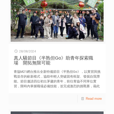
28/08/2024
真人騷節目《半熟但Go》助青年探索職
場 開拓無限可能
青協M21網台推出全新特備節目《半熟但Go》，以實習與挑
戰並存的嶄新模式，協助年輕人突破固有框架、發掘自我潛
能。節目邀請四位初出茅廬的青年，前往青協不同單位實
習，限時內掌握職場必備技能，並完成激烈的挑戰賽，藉此
激發他們勇於嘗試、超越自我。 首站青協有機農莊，青年
Kelvin和July由學習農業基礎知識，到下田親身體驗種植蘿
Read more
蔔，深入認識有機耕作。農莊亦提供獨有飲品仙人掌果汁，
讓青年一嚐鮮味、大開眼界。 隨後兩人轉到咖啡空間
21，擔任咖啡師、服務生以及推廣員的崗位，全方位體驗咖