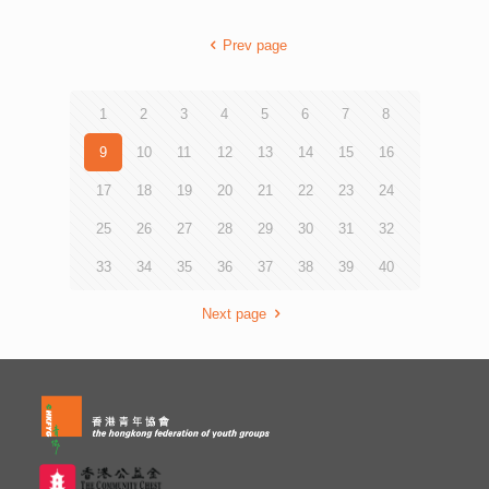
活動假「香港建築師學會」及「香港青年協會賽馬會赤柱戶
外訓練」營舉辦。 本年度首次以兩日一夜的宿營模式，糅
Prev page
合多場專家分享會、午餐對談、建築設計工作坊、提案分享
及由主理本營地的建築師親身分享設計理念等等內容組成。
探討建築設計在促進環保教育和鼓勵實踐回收之中的角色。
並希望藉此激勵未來青年領袖擁抱可持續的設計原則，為創
1
2
3
4
5
6
7
8
建更綠色、更具環保意識的未來社區作出貢獻。 在工作坊
內，參加者會選擇環保回收站內的一個設施作深化設計。並
9
10
11
12
13
14
15
16
在多名義務建築師的專業帶領下，透過討論及演示學習並合
17
18
19
20
21
22
23
24
作完成不同設計任務。從建構建築物模型學習如何透過不同
的空間布局和材料運用去思考如何同時兼顧實際功能之餘，
25
26
27
28
29
30
31
32
將建築設計實踐並探索環境中蘊含的豐富創造性。
33
34
35
36
37
38
39
40
Next page