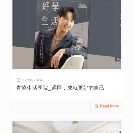
啡店經營之道。為贏得客人好評，兩人更即興獻唱，以新穎
方式增強宣傳效果。 另一方面，青年凱祺和Owan則前往
青協賽馬會赤柱戶外訓練營，挑戰成為水陸歷奇活動教練。
兩人在專業教練指導下，以教練及參加者身分參與製作羅馬
炮架，以及直立板活動，多角度認識歷奇活動教練的工作內
容。 最終站，兩人挑戰青協青年違法防治中心WL
Residence舍監一職。透過找錯處的遊戲方式，加深了兩人
對住宿守則的認識，並學習到當中的管理思維。同時，兩人
更體驗與宿生聚會用膳，掌握與人相處的技巧，感受工作價
值所在。 通過節目中不同行業的職場體驗，青年不僅拓寬
視野，更加探索出自身興趣與發展方向。同時了解青協的多
元服務，以切合青年不同需要，全面啟發青年發揮潛能、實
現理想。
27/08/2024
青協生活學院_選擇．成就更好的自己
Read more