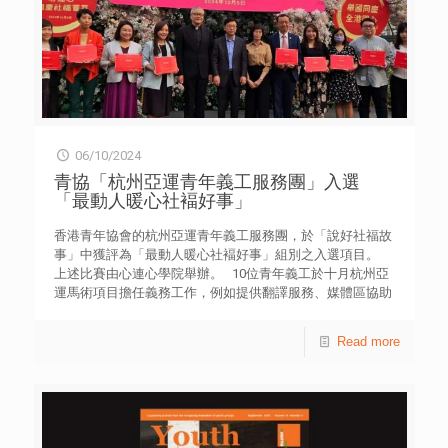
捕，經過家人關懷及社工輔導，最終能夠重拾目標和建立健
康人生。他們的故事結集成「重新出發」書刊，讓社會加深
了解他們的心路歷程和成長需要。 青協會員人數現已超過
50萬，每年使用該會服務的人次超過600萬，另有逾25萬義
工登記加入青年義工網絡。 按此瀏覽機構年報
06/10/2024
青協「杭州亞運青年義工服務團」入選
「最動人暖心社褔好事」
香港青年協會的杭州亞運青年義工服務團，於「說好社福故
事」中獲評為「最動人暖心社褔好事」組別之入選項目。
上述比賽由心連心學院舉辦。 10位青年義工於十月杭州亞
運馬術項目擔任義務工作，例如提供翻譯服務、媒體區協助
廣播、接待嘉賓等，為這次盛事作出貢獻。
Read more