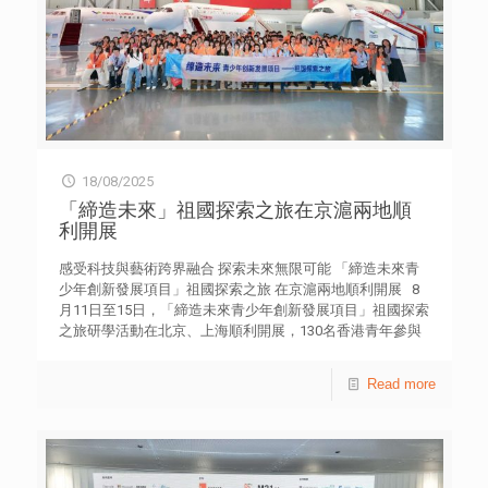
車模擬器進行區域選拔賽。優勝者在沙田新城市廣場舉行的
（數量有限，送完即止）。 詳情︰
「決戰東望洋」賽事競逐冠軍。整個賽事由青年電競選手、
https://www.instagram.com/share/BAGNq5Ap8y 行動
旁述及直播控制員共同製作，深入認識電競產業與生涯規劃
三：#開學MNYY 開學打氣行動 荃灣、洪水橋、筲箕灣、康
的目標。 Go Movie! 深入探討青年感到共鳴的港產電影，
城、橫頭磡及大埔青年空間分別由8月28日起的特定日子，
包括《公開試當真》、《久別重逢》及《看我今天怎麼
設有 #開學MNYY即有即影相機站限定活動，現場更設有開
說》。透過觀賞電影及即場與嘉賓的討論，培養青年了解電
學留言打氣站及打氣飲品，讓大家在開學期間獲得Must
影製作過程與欣賞能力。 計劃其他詳情請留意 Website：
Need的朋輩支持。 詳情︰
tyog.hk YouTube : www.youtube.com/@m21hk
https://www.instagram.com/share/BAGYP8_aRM 行動
Instagram： https://www.instagram.com/youth_21_spots?
18/08/2025
四：#開學MNYY S.P.O.T Sound 音樂會 青協將於9月6日在
igsh=bGluM25oN2kwNmU4 關於 TYoG! 由香港賽馬會慈善
觀塘海濱活動空間舉行 #開學MNYY S.P.O.T Sound 音樂會，
「締造未來」祖國探索之旅在京滬兩地順
信託基金捐助，香港遊樂場協會、香港小童群益會、香港青
雲集18隊青年樂隊現場演，一齊用Band Sound為大家開學
利開展
年協會、香港基督教青年會及香港基督教女青年會聯合主辦
打氣。現場更特設各式開學打氣攤位、打卡區及人生四格自
Jockey Club “The Year of Go!” Series (TYoG!) 支持New Gen
拍亭，以21C TO_MO青年專屬應用程式即可免費玩盡全
感受科技與藝術跨界融合 探索未來無限可能 「締造未來青
共同探索遊歷，持續發掘每天生活中的驚喜和美好，定義自
場。 即時下載 10-24歲青年專屬 21C TO_MO 應用程式
少年創新發展項目」祖國探索之旅 在京滬兩地順利開展 8
己的The Year of Go。
IOS | Android
月11日至15日，「締造未來青少年創新發展項目」祖國探索
之旅研學活動在北京、上海順利開展，130名香港青年參與
其中。 此活動以藝術科技為主題，立足「科技藝術融合與
創新產業實踐」，聚焦「大國智造與前沿科技」，通過走進
Read more
國家級藝術殿堂、高等學府、科創企業，實地參訪學習、互
動體驗，讓青年了解國家科技創新發展成就，感受科技與藝
術跨界融合的無限魅力。 研學團中大部分香港青年是首次
踏足北京、上海。開營儀式上，大會安排京港青年互動交
流，在中國宋慶齡青少年科技文化交流中心共同探索科技奧