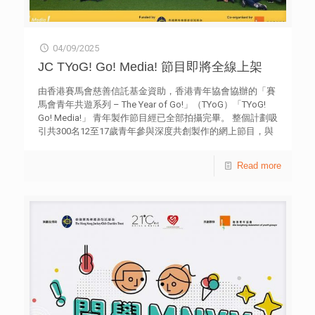
04/09/2025
JC TYoG! Go! Media! 節目即將全線上架
由香港賽馬會慈善信託基金資助，香港青年協會協辦的「賽
馬會青年共遊系列 – The Year of Go!」（TYoG）「TYoG!
Go! Media!」 青年製作節目經已全部拍攝完畢。 整個計劃吸
引共300名12至17歲青年參與深度共創製作的網上節目，與
及超過3,000名青年參與計劃活動。其中遊戲節目「Go Fun
戰！」、青年旅遊部落格節目「Sunday Go! 」，音樂節目
Read more
「Go Music Live!」、與及街拍KOL育成節目「Summer
Go!」即將全線上架m21.hk。 Sunday Go! 周日遊 (第一季
由2025年8月31日起，連續5星期，逢星期日13:00更新)
「Sunday Go!」 完全由青年主導，青年自組團隊撰寫精彩
的周日遊計劃，並爭取10位星級嘉賓的參與。團隊將負責策
劃與拍攝戶外旅遊節目，與嘉賓一同體驗各種刺激的活動。
過程中，各青年提升自己的策劃能力和團隊協作精神，同時
展示他們在幕前幕後的成長。 其他集數︰
https://youtube.com/playlist?
list=PL2JJYQ07VwZjaxaZYxJkuABrcLwUw0T59&si=pEkGA3xCHUIw
Summer GO! 夏日遊 節目連結：2025年10月5日 (星期日)