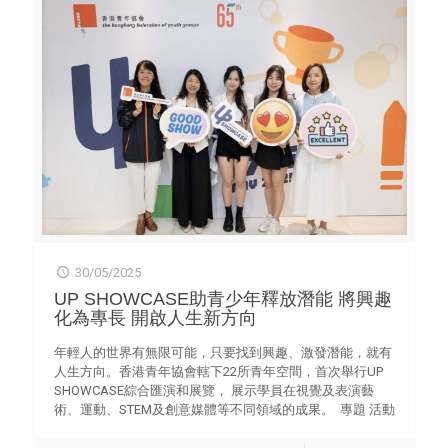
尖行業及學術合作夥伴共同設計，圍繞四大主題：人工智
慧、航空航天與工程技術、機器人及新能源。培訓課程分爲
三個強度等級，透過交流探訪、大師講堂、創科工具套裝培
訓、專家導師指導及深度實踐訓練營等活動，循序漸進地增
加參加者的創科興趣，協助他們掌握並運用創科技能解決實
際問題的能力，並發掘具潛力的學生參與國内外交流和比
賽，如宋慶齡少年兒童發明獎等。 完成課程後，項目會為
有志從事創科產業的中學生及早裝備，提升競爭力，為創科
發展儲備具有國家和國際視野的未來生力軍，並為香港青年
提供多元出路。項目同時亦會為教育界提供專業培訓、特製
教材套和交流平台，提升整體教學能力。整個項目預計能培
育超過2,000名具有民族自豪感的創新科技青年及提升約500
名資訊科技教師的教學能力。 「締造未來青少年創新發展項
目」首項活動「祖國探索之旅」接受報名。 北京及上海——
30/05/2025
科技藝術展覽創新之旅 北京及西安——大唐風情VR科技融合
沉浸之旅
UP SHOWCASE助青少年釋放潛能 將興趣
化為專長 開啟人生新方向
年輕人的世界有無限可能，只要找到興趣、激發潛能，就有
人生方向。香港青年協會轄下22所青年空間，首次舉行UP
SHOWCASE綜合匯演和展覽， 展示學員在視覺及表演藝
術、運動、STEM及創意媒體等不同領域的成果。 專題 活動
花絮