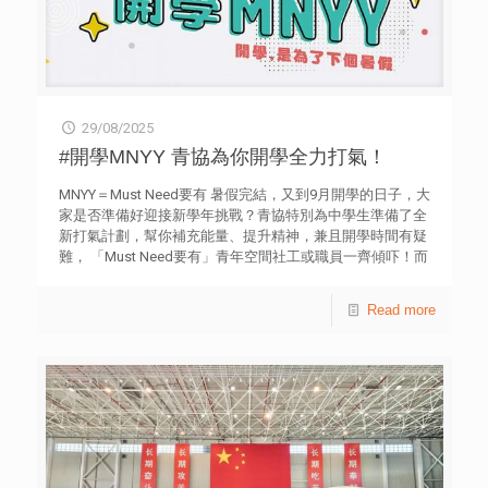
首播：www.youtube.com/@m21hk 街拍訪問是極受青年歡
迎的活動，透過街訪主持進行即時應對、輕鬆拍攝訓練及後
期製作。以香港及新加坡兩地文化差異為主題，結合工作
坊、實地拍攝與製作，為青年提供更多入門及實踐機會，豐
富他們對街訪KOL工作的認識。 Go Music Live! 音樂現場
「Go Music Live!」廣邀青年歌手及樂隊參加海選，由成功
29/08/2025
入圍者參與現場音樂節目製作。節目特邀Zpecial、KiriT和
Moon Tang三位星級歌手現場演出。三集內容圍繞「熱
#開學MNYY 青協為你開學全力打氣！
血」、「玩味幽默」及「遺憾美」三個主題，激發青年音樂
夢想，並用歌聲表達青春故事與情感。在坪石、洪水橋及農
MNYY＝Must Need要有 暑假完結，又到9月開學的日子，大
圃道青年空間，分別超過300名青年現場青年觀眾參與，共
家是否準備好迎接新學年挑戰？青協特別為中學生準備了全
同感受「Chill Club」質素的音樂盛宴。 節目已全線上架：
新打氣計劃，幫你補充能量、提升精神，兼且開學時間有疑
https://youtube.com/playlist?
難， 「Must Need要有」青年空間社工或職員一齊傾吓！而
list=PL2JJYQ07VwZiNs0PH0indzSYD6WUiEZ1F&si=51eZ4kjJ_eQN6
以下4項青協支持行動一定適合你。 行動一：#開學MNYY
Go Fun 戰！ 「Go Fun戰！」是全港首個由青年NGO策劃
Ice Breaking Action! 為支持大家消除暑氣，迎接9月開學挑
Read more
的青年綜藝節目主持育成真人騷，共八集。節目由星級導師
戰，全港21間青年空間青年義工特設「Ice Breaking
岑珈其親自指導青年，育成優秀的綜藝節目主持人。結合遊
Day」，以21C TO_MO青年專屬應用程式，可免費換領雪
戲主持技巧培訓與實戰挑戰，讓12至17歲的青年在拍攝過程
糕，讓你準備「Must Need要有」的好心情愉快開學。 詳情
中鍛煉隨機應變及主持能力，提供學習與娛樂的獨特體驗。
︰https://www.instagram.com/share/BAS6LwaC3z 行動
節目亦在各區青年空間廣招100名玩家，鼓勵更多青年參
二：#開學MNYY 電解質飲品為你打氣！ 由9月1日開始，各
與。 節目已全線上架：https://www.youtube.com/watch?
位中學生於青年空間開放時間於荃景、將軍澳、黃寬洋、杏
v=CndX4ps-
花邨、祥華及天悅青年空間以21C TO_MO青年專屬應用程
mxY&list=PL2JJYQ07VwZikDdt3MWmcYW6b6Kd9T6Ij&index=9
式，可換領電解質飲品乙支，為你開學補充Must Need的正
Go Racing Live！電競賽車現場 於全港9間青年空間使用賽
能量，助你在新學期保持活力與專注，迎接每一天的挑戰！