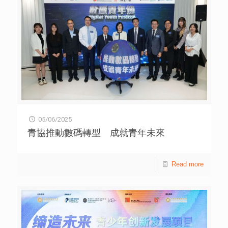
秘，感受中華傳統文化。香港順利天主教中學學生王悠靜表
示：「北京不僅是歷史名城，更是科技藝術交匯的創新沃
土！」北京十一學校學生李天歌表示：「無論是香港的霓虹
還是北京的星空，我們都懷着同樣的好奇心探索世界。」
為期5天的研學活動內容豐富。同學們走進國家大劇院，感
受虛擬實境技術，沉浸式體驗舞台藝術的數碼創新；參訪北
京智譜清言科技有限公司，學習大模型技術在圖片生成領域
的突破性應用；在中央美術學院體驗美學的多元呈現，並以
「未來城市」為主題，探索藝術表達的無限可能；在上海鯨
造智慧科技有限公司，現場操作智能機器人，了解人工智能
與自動控制的未來趨勢；走進上海商湯教育科技有限公司的
智慧科技展廳，深度體驗電腦視覺與大模型技術在個性化互
05/06/2025
動場景的革新應用；參觀中國商飛上海飛機設計研究院，近
距離感受國產大飛機的設計研發過程，領悟「國之重器」背
青協推動數碼轉型 成就青年未來
後的科技自強。 佛教茂峰法師紀念中學中三學生田慶豐表
示：「通過參加此次研學活動，我對科技藝術之間的聯繫有
了更深入的思考，數碼藝術的創新發展讓我印象深刻，人工
Read more
智能的發展理念也為我未來的興趣和職業方向帶來啟發。」
樂善堂梁銶琚書院中四學生黃佳宜表示，「這次研學活動拓
展了我對人工智能技術應用的認識，原來人工智能技術不僅
在教育領域，在城市治理、醫療、農業等方面也有廣泛應
用，最讓我震撼的是，通過遙感技術，透過一個螢幕就可以
監測到火情，進而快速反應，減少傷亡。」 「締造未來」
項目由中國宋慶齡基金會主辦，公益慈善研究院、香港賽馬