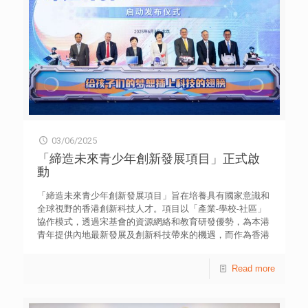
會慈善信託基金聯合捐贈，香港青年協會作為策略伙伴，中
國宋慶齡青少年科技文化交流中心承辦。本年度第二批祖國
探索之旅研學活動將於8月18日至22日在北京、西安開展。
03/06/2025
「締造未來青少年創新發展項目」正式啟
動
「締造未來青少年創新發展項目」旨在培養具有國家意識和
全球視野的香港創新科技人才。項目以「產業-學校-社區」
協作模式，透過宋基會的資源網絡和教育研發優勢，為本港
青年提供內地最新發展及創新科技帶來的機遇，而作為香港
策略伙伴的青協則利用其在本地的青年發展經驗，確保計劃
符合香港學生的需要及人才持續發展。兩地協作能將各自最
Read more
好的資源整合，達致最佳學習成效，並深化兩地創新理念與
創意思維的交流，促進文化共融。 項目有別於坊間的青年
交流活動，參加者將接受爲期一年的系統化培訓，内容由頂