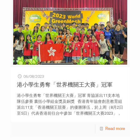
銀獎兩名，各獲8萬元人民幣；銅獎三名，各獲5萬元人民
民、立法會議員兼廣東省青年聯合會副主席梁毓偉、中聯辦
幣；合共選出12個優秀項目，得獎後半年內須於前海合作區
青年工作部二級巡視員崔峰、香港賽馬會內地事務部主管
註冊成立企業；至於前海的賽事，晉級半決賽的團隊可與創
（政策及持分者聯繫）陳岳鵬、龍傳基金董事會主席黃嘉純
業導師進行一對一業務諮詢，而總決賽同樣是選出12個優秀
律師、龍傳基金義務秘書及「龍匯100」2023團長譚贛蘭，
項目，獎項及獎金更高達40萬元人民幣，並可直接入駐前海
以及龍傳基金董事何永昌擔任主禮團嘉賓。 龍傳基金董事
夢工場中區、北區孵化。 香港青年協會「社會創新及青年
會主席黃嘉純律師表示，今年參與的100位青年來自12個國
創業部」一直致力發掘及培育創業人才，多年來為有意創業
家和地區，他們聚集香港後一起出發前往廣州、佛山、東莞
的青年提供創業教育、財務支援及多元化服務，實踐創業理
及深圳，深入了解大灣區創新生態，他相信參與青年將在創
想。青協於2014年與前海管理局、深圳市青年聯合會共同構
新領域上，探索新格局、引領新趨勢、並緊抓區域合作的新
建「前海深港青年夢工場」，孕育優秀的青年創業家，尋找
機遇。他亦感謝廣東省青年聯合會、中央人民政府駐香港特
機遇及拓展人脈網絡，全面推進深港合作，貢獻社會及國
別行政區聯絡辦公室青年工作部的鼎力協助，讓活動順利展
家。
開。 龍傳基金於2000年由民政事務局、民政事務總署和香
06/08/2023
港青年協會攜手成立，為在香港正式註冊的非牟利慈善機
構。基金致力培育全球華裔青年成為明日領袖並建立聯繫網
港小學生勇奪「世界機關王大賽」冠軍
絡。龍傳基金秘書處由香港青年協會管理，網站為
dragonfoundation.net
港小學生勇奪「世界機關王大賽」冠軍 青協派出11支本地
隊伍參賽 囊括小學組金獎及銅獎 香港青年協會創意教育組
派出11支「香港機關王競賽」的優勝隊伍，於上周（8月2日
至5日）代表香港前往台中參加「世界機關王大賽2023」，
與全球隊伍一較高下並爭奪殊榮，其中福榮街官立小學勇奪
世界冠軍，分別獲得小學組金獎及銅獎；而博愛醫院陳楷紀
Read more
念中學及港澳信義會小學也憑藉優秀表現獲得海外貢獻獎。
11支香港隊伍與367支來自世界各地的隊伍同場競技，進行