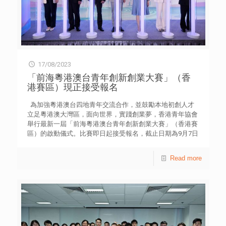
統就業職位」(66.7%)【表8】。 上述研究以網上問卷調查
方式，於今年6月21日至7月10日期間，訪問了558名15至34
歲青協會員，另訪問18名青年個案及7位專家和學者。研究
發現，受訪青年並不太擔心生成式AI會取代自己，平均分為
4.87（0-10分，0為完全不擔心），略低於一半【表9】；逾
一成(14.0%)更認為增加個人就業機會【表10】。 綜合專家
17/08/2023
和學者的意見，他們認為生成式AI已成為社會備受注目的新
興技術之一，儘管其發展有許多不確定挑戰，年輕人應學習
「前海粵港澳台青年創新創業大賽」（香
擁抱新科技，並把握機遇，以應對未來職場環境的新常態。
港賽區）現正接受報名
受訪青年亦認為生成式AI廣泛應用會為社會帶來一些風
險，包括虛假信息(67.7%)、知識產權(43.9%)、數據安全(如
為加強粵港澳台四地青年交流合作，並鼓勵本地初創人才
洩漏商業機密)(40.0%)、私隱保障(38.7%)，以及道德倫理
立足粵港澳大灣區，面向世界，實踐創業夢，香港青年協會
(30.8%)等問題【表11】。另六成半(65.6%)贊成政府需要監
舉行最新一屆「前海粵港澳台青年創新創業大賽」（香港賽
管【表12】。 青年創研庫經濟就業組召集人劉漢耀引述研
區）的啟動儀式。比賽即日起接受報名，截止日期為9月7日
究指，生成式AI的應用是大趨勢，特區政府將成立應對專門
下午5時正。詳情可瀏覽網站sic.hkfyg.org.hk/qianhaihk。
委員會，他建議專門委員會的探討範疇，應包括凝聚業界共
民政及青年事務局常任秘書長林雪麗、中聯辦青年工作部部
Read more
識，促成制定相關指引；讓公眾了解技術的風險與責任，以
長張志華博士、前海管理局港澳服務處副處長侯靜、前海服
及監督生成式AI的規範化發展。 該組成員梁偉基表示，特
務集團總經理郭起宏、全國政協委員何永昌、香港青年協會
區政府同時亦可鼓勵AI應用普及化，善用AI聊天機械人提供
義務司庫廖於勤及總幹事徐小曼擔任主禮團嘉賓，並呼籲青
個性化服務與資訊特點，可在不同公共設施設立試點，以創
年踴躍報名。 香港青年協會總幹事徐小曼表示，感謝前海
新方式推動，讓市民大眾了解科技帶來的便利和好處。 針
管理局的信任，與前海服務集團承辦今年比賽。青協「社會
對就業市場的變化，成員徐嘉豪及何穎琨表示，為進一步支
創新及青年創業部」一直鼓勵青年創業力求創新、把握先
援中小企應用科技，加快數碼轉型，他們建議在本港現行
機，裝備個人多元技能，並抓緊國家的發展機遇。 中聯辦