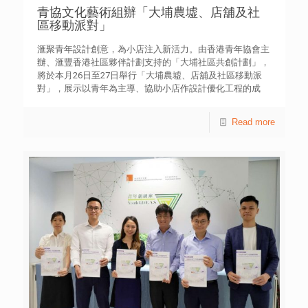
青協文化藝術組辦「大埔農墟、店舖及社
區移動派對」
滙聚青年設計創意，為小店注入新活力。由香港青年協會主
辦、滙豐香港社區夥伴計劃支持的「大埔社區共創計劃」，
將於本月26日至27日舉行「大埔農墟、店舖及社區移動派
對」，展示以青年為主導、協助小店作設計優化工程的成
果，藉此鼓勵青年以其才能回饋社會，參與社區建設，將創
新思維和專業技能融入社區服務。 青協文化藝術組於今年6
Read more
月招募了52位就讀設計系的大專生，並配對10間位於大埔區
的小店參與「舖面形象優化工程」。學生在香港室內設計協
會及學院導師的專業指導下，將舊物和現有物資重新裝飾，
並活用創意為商標、餐牌、貨品包裝、制服、店舖陳設擺位
及圖像註解等變換嶄新的形象。這些新設計不僅注入了新活
力，提升了小店的外觀及形象，更能迎合現代消費者的需
求，帶來升級的顧客體驗。 參與店舖包括：V.W Vegan
Café、暢和麵家、和李果果、滑嘟嘟、JOE椰、美利餐廳、
藝揚創作、和拉麵、平安海味，以及牛一香港仔魚蛋粉專門
店。 在「大埔農墟、店舖及社區移動派對」的兩天活動
上，將會展出優化商店的設計圖，並有大埔農莊及手作人參
與墟期市集，向公眾展售自家種植的新鮮蔬果，同時有舞台
表演、手作藝文工作坊及導賞團等一系列活動，歡迎全港市
民參與，欣賞青年的創意成果，一同體驗大埔社區的魅力和