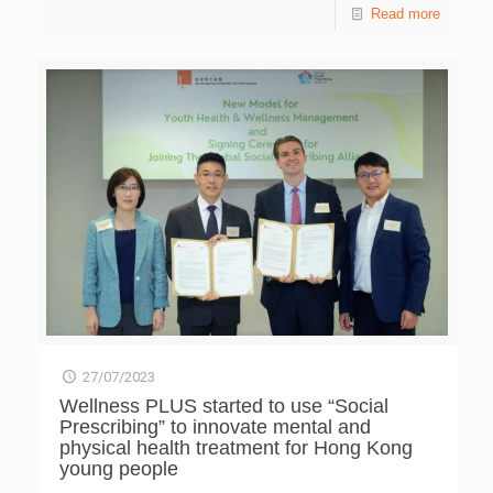
精神健康服務籌款，讓更多有需要的青少年及早識別及接受
Read more
1) 福榮街官立小學 （第一隊） Primary Division 小學組
精神科診治，並推動情緒健康教育。 全新賽事分10公里四
Golden Medal 金獎 Overseas Educational Contribution
人接力賽、5公里個人賽和2公里親子賽，所有組別皆為計時
Award 海外貢獻獎 Fuk Wing Street Government Primary
賽及設有獎項，歡迎個人、團隊、親子、學校及機構參加。
School (Team 2) 福榮街官立小學 （第二隊） Primary
參賽者均需要背起大會提供的索袋背包及書本完成賽事，象
Division 小學組 Bronze Medal 銅獎 Pok Oi Hospital Chan
徵分擔和感受青年面對的情緒和壓力，與他們同跑、同行、
Kai Memorial College 博愛醫院陳楷紀念中學 Senior
同分憂。 今年活動以「全民解憂・青協背包跑」為主題，
Secondary Division 高中組 Overseas Educational
透過背包跑賽事及同場舉辦的「全民解憂嘉年華」，分享全
Contribution Award 海外貢獻獎 積木創客盃 – 科學小創客
人健康的理念。嘉年華設有Chill Zone和Play Zone兩大區
(GMJr.) Schools Divisions Awards Hong Kong and Macau
域，歡迎各跑手和公眾參與。 Chill Zone為富療癒和學習的
Lutheran Church Primary School 港澳信義會小學 Primary
體驗空間，提供不同的解憂裝置，例如解憂空間（Wellness
Division 小學組 Overseas Educational Contribution
[…]
Hub）、帳幕及野餐墊等，鼓勵大家放鬆身心，暫忘煩憂；
Play Zone則有涵蓋身體、心理、社交、職業、數碼、環境
健康等全人發展六大元素的遊戲攤位，以及一系列情緒健康
體驗活動，例如頌缽和瑜伽，並有臉部彩繪攤位和「打卡」
拍照牆，內容非常豐富。 「青協背包跑2023」由即日起至
8月20日期間接受報名。名額有限，先到先得。詳情可瀏覽
活動網站runforwellness.org.hk。 傳媒查詢︰ 香港青年
27/07/2023
協會傳訊經理 何詠筠女士 電話︰3755 7044 香港青年協會傳
訊幹事 劉嘉裕女士 電話︰3755 7010
Wellness PLUS started to use “Social
Prescribing” to innovate mental and
physical health treatment for Hong Kong
young people