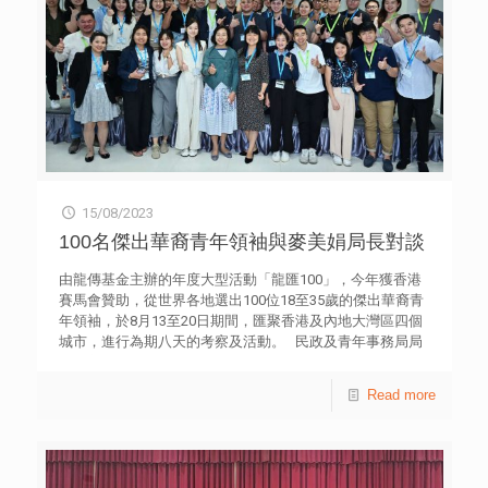
「科技券」的資助計劃下，推出「人工智能券」(AI
青年工作部部長張志華博士鼓勵香港青年要勇於做創新創業
voucher)，進一步支援中小企應用科技及加快數碼轉型。
的生力軍，積極投身大灣區建設，融入國家發展大局。中聯
另一成員李智賢表示，建議在持續進修基金的課程清單，或
辦青年工作部致力做好「超級聯絡人」，為青年發展做好服
「再工業化及科技培訓計劃」下所涵蓋的課程，配合目前的
務。 前海管理局港澳服務處副處長侯靜表示，前海努力為
發展需要，納入更多與生成式AI有關的課程，並定期更新內
港澳台青年搭建舞台、提供機遇，並致力在「學業有成」、
容，以應對快速變化的科技發展。 有關青年創研庫 青協青
「就業有門」、「創業有路」、「置業有方」下功夫，為香
年研究中心自2015年起成立「青年創研庫」，是本港一個屬
港青年發展提供全方面支持保障。 同日會場舉辦「前海支
於青年的智庫。新一屆（2023-2025年度）創研庫成員由近
持香港青年發展政策推介會」，由前海服務集團介紹《深圳
80位本地青年專業人士與大專學生組成，平均年齡為27歲。
市前海深港現代服務業合作區管理局關於支持港澳青年在前
透過以研究實證為基礎的討論、交流，創研庫成員提出政策
海就業創業發展的十二條措施》（簡稱《十二條措施》），
建議，期望能為社會建言獻策。青年創研庫三項專題研究系
15/08/2023
措施包括創業獎勵最高100萬元人民幣，就業補貼每月最高
列包括：「經濟就業」、「青年發展」，以及「社會民
5,000元，每月租房補貼1,000元、生活補貼1,500元等。該措
100名傑出華裔青年領袖與麥美娟局長對談
生」。5位專家、學者應邀擔任創研庫的顧問導師，包括張
施於7月20日起實施，有效期3年。 「前海粵港澳台青年創
子欣博士、倪以理先生、張炳良教授、陳智遠先生，以及范
新創業大賽」自2016年起，由前海管理局聯合深圳市港澳
由龍傳基金主辦的年度大型活動「龍匯100」，今年獲香港
寧醫生。 附件：「生成式AI時代下的就業與挑戰」調查結
辦、深圳市委台辦、香港中聯辦、澳門中聯辦、澳門特區政
賽馬會贊助，從世界各地選出100位18至35歲的傑出華裔青
果
府經濟局、深港產學研基地、深圳廣電集團等多家單位共同
年領袖，於8月13至20日期間，匯聚香港及內地大灣區四個
舉辦；香港賽區賽事由前海服務集團與香港青年協會承辦，
城市，進行為期八天的考察及活動。 民政及青年事務局局
並得到=多間大專院校及工商機構支持，為青年提供培訓及
長麥美娟今天（15日）與傑出華裔青年領袖互動交談，分享
實地考察機會，並會舉行創客特訓營。 本次大賽旨在發掘
青年發展藍圖的願景與工作方向，並了解青年的回應和看
Read more
具有創新能力和高成長潛力，主要從事高新技術產品研發、
法。 本屆「龍匯100」主題為「創新生態下的跨文化協
製造、生產及服務等方面的企業，在大灣區實現創業夢想。
作」，透過參觀創新企業、歷史文化景點及交流活動，龍傳
比賽組別分為企業成長組和初創團隊組，經遴選的40個入圍
基金期望各國華裔青年能更全面及深入認識中國創新及可持
項目可同時參加香港賽區及前海的賽事，爭奪大獎。 香港
續發展、探索源遠流長的中華文化。 另外，「龍匯100」
賽區決賽將於每組選出金獎一名，各獲獎金10萬元人民幣；
昨晚（14日）舉行出發禮。政制及內地事務局副局長胡健