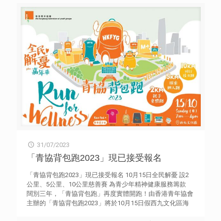
創意科技的交流。比賽要求隊伍於限定時間內活用各種科學
原理、綠色能源與機械運作概念，以積木零件及不同種類的
原材料，設計不同的機械及關卡裝置。今年比賽主題為聯合
國「2030年可持續發展目標」（Sustainable Development
Goal），挑戰學生的創意思維，透過應用機關王積木應對氣
候變遷、水資源及能源危機的全球性問題。 在「機關整合
賽」勇奪小學組金獎的福榮街官立小學以「蜂牛農莊」為設
計概念，參考香港及台灣的城市發展，利用積木組件展示如
何將城市棕地發展成社區農圃及教育中心，鼓勵大眾珍惜大
自然，實踐可持續發展；而獲得銅獎的隊伍則利用積木建造
「巧克力工廠」，運用了多個複雜的連桿結構，將機械力學
融入作品之中，呈現出自動化的工廠。 香港青年協會創意
教育組透過不同類型的活動推廣科學，動手探究，鼓勵青少
年在應用科技、發明和研究方面發揮潛能，嘉許他們的創新
精神；並會發掘及培養科學方面資賦優異的學生，讓他們到
31/07/2023
世界各地進行交流，大開眼界。 「香港機關王競賽」由香
港青年協會與香港科技園公司主辦，創新科技署贊助，並得
「青協背包跑2023」現已接受報名
到Babyboom Learning Co., Ltd.、智高實業股份有限公司的
鼎力支持。自2010年起，「香港機關王競賽」已累計超過
「青協背包跑2023」現已接受報名 10月15日全民解憂 設2
2,200名中小學生及170間學校參與，深受學界支持。香港代
公里、5公里、10公里慈善賽 為青少年精神健康服務籌款
表隊在國際賽事中表現優異，於歷屆世界賽各組別中合共取
闊別三年，「青協背包跑」再度實體開跑！由香港青年協會
得11個金獎、10個銀獎及7個銅獎獎項。詳情可瀏覽網站
主辦的「青協背包跑2023」將於10月15日假西九文化區海
ce.hkfyg.org.hk。 機關整合賽(GM) Schools Divisions
濱長廊舉行，鼓勵港人疫後重新出發；同時為青協的青少年
Awards Fuk Wing Street Government Primary School (Team