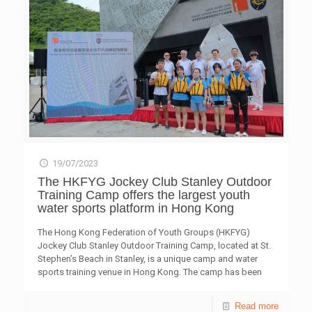
協力為香港開創新景象。全新網上節目《傾．盡全力》為
作訓練營和校園作家選拔賽；並獲多位作家及專家鼎力支
「起步為香港」的焦點項目之一，共五個專題範疇陸續推
持，包括黃怡、林志超、李維怡、李日康、羅樂敏、葉秋
出。詳情可瀏覽網站hkfyg.org.hk/stepping-forward-with-
弦、游欣妮，以及李日康擔任寫作工作坊導師及分享嘉賓，
commitment-to-hk。
啟發學生從寫作大綱到作品終稿，完成上萬字的作品。另外
亦請來作家陳子謙與一眾校園作家分享小說和散文創作技
巧。 經過專業作家評審後，德望學校兩位中四學生分別勇
奪小說組及非小說組冠軍。黎欣瞳憑懸疑偵探小說《一杯奶
茶，一件案情》獲得小說組冠軍。五個短篇懸疑故事環環相
扣，又以地道奶茶入題，為讀者倍添親切味道，當中更蘊含
勵志故事。非小說組冠軍作品為陳佳潁的《崖歌》，十四篇
散文書寫對校園和社會的反思，從中發現人性光輝，領悟人
生哲理。兩本作品均獲青協出版成書，於香港書展及市面公
19/07/2023
開發售，一圓得獎者的作家夢。 教育統籌委員會主席黃友
嘉博士，以及香港青年協會總幹事何永昌頒發各獎項，並了
The HKFYG Jockey Club Stanley Outdoor
解學生的寫作靈感和歷程。 香港青年協會總幹事何永昌致
Training Camp offers the largest youth
辭時表示，青協致力推廣青年閱讀及創作，多年來出版多元
water sports platform in Hong Kong
系列的專業叢書。他欣悉連續四年舉辦的「校園作家大招募
計劃及全港即興創意寫作比賽」，學界反應持續熱烈，相信
The Hong Kong Federation of Youth Groups (HKFYG)
他們將會是本地文創產業的新力軍。而通過寫作所掌握的未
Jockey Club Stanley Outdoor Training Camp, located at St.
來技能，包括組織力及創意等，他們將會畢生受用。 至於
Stephen’s Beach in Stanley, is a unique camp and water
「全港即興創意寫作比賽」分別收到126及85支中、小學隊
sports training venue in Hong Kong. The camp has been
伍參加，招募人數突破750人，共50隊中小學隊伍獲選入圍
providing day training and other recreational activities
參與一系列學習、培訓、實踐和比賽活動。所有獲獎作品製
since 1974. In 2016, The Hong Kong Jockey Club Charities
Read more
作成作品集電子書，予公眾免費閱讀欣賞。 傳媒查詢︰
Trust donated more than HK$140 million to rebuild and