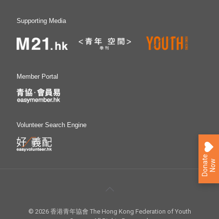
制定規劃及應變方案，從而減輕憂慮。 許又發現今年受訪
考生較以往重視學歷程度，相信與市場變化、行業對人才的
Supporting Media
要求提高，以及升學出路多樣化等因素有關，建議學生進行
升學規劃時要有周詳考慮，切忌盲目「跟潮流」，仔細了解
各科目的內容，確定是否適合自己，才再作決定。他亦鼓勵
家長與子女一起在放榜前共同規劃不同的出路選擇、調整期
望、訂立目標及制定應變方案。長遠而言，他期望學校為高
中學生舉辦更多職涯體驗活動，讓學生親身接觸不同的新興
Member Portal
行業，及早了解市場趨勢，探索職涯發展方向。 青協
「DSE 2777 1112」由去年9月1日至今年7月7日共接獲7,408
宗求助個案，以下是部分求助個案情況。 個案一 考生擔心
自己選錯科，同時也不確定自己能否應付得來。雖然現在的
升學途徑及科目選擇比以往多，然而，各大專院校近年開辦
Volunteer Search Engine
的新課程及名稱繁多，反而讓他感到更加迷惘。受疫情影
響，學生較少機會體驗及參觀各學系，為了追趕課程進度，
同學與老師亦較少傾談升學去向。在未知放榜分數的情況
下，他對選科的壓力更大。 個案二 考生因相熟的朋友在
D
o
n
a
e
N
o
t
w
中四、中五時已在外地升學，因此感到「孤軍作戰」，擔心
力有不逮，同時也擔心自己缺乏國際視野，在香港、內地及
國際的就業市場，競爭力比他們低。此外，他擔心自己不能
適應獨自在外地升學，也不想離開家人，故此考慮在港修讀
學士學位，然後在港或海外完成碩士課程，希望透過高學歷
加強自己的競爭力。 個案三 考生表示放榜壓力不算高，因
© 2026 香港青年協會 The Hong Kong Federation of Youth